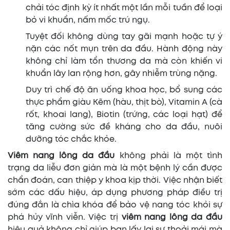
chải tóc định kỳ ít nhất một lần mỗi tuần để loại
bỏ vi khuẩn, nấm mốc trú ngụ.
Tuyệt đối không dùng tay gãi mạnh hoặc tự ý
nặn các nốt mụn trên da đầu. Hành động này
không chỉ làm tổn thương da mà còn khiến vi
khuẩn lây lan rộng hơn, gây nhiễm trùng nặng.
Duy trì chế độ ăn uống khoa học, bổ sung các
thực phẩm giàu Kẽm (hàu, thịt bò), Vitamin A (cà
rốt, khoai lang), Biotin (trứng, các loại hạt) để
tăng cường sức đề kháng cho da đầu, nuôi
dưỡng tóc chắc khỏe.
Viêm nang lông da đầu
không phải là một tình
trạng da liễu đơn giản mà là một bệnh lý cần được
chẩn đoán, can thiệp y khoa kịp thời. Việc nhận biết
sớm các dấu hiệu, áp dụng phương pháp điều trị
đúng đắn là chìa khóa để bảo vệ nang tóc khỏi sự
phá hủy vĩnh viễn. Việc trị
viêm nang lông da đầu
hiệu quả không chỉ giúp bạn lấy lại sự thoải mái mà