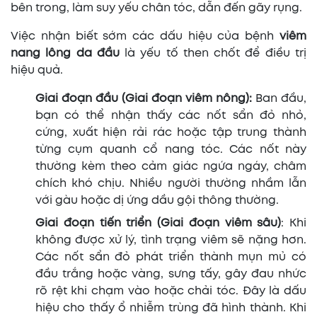
bên trong, làm suy yếu chân tóc, dẫn đến gãy rụng.
Việc nhận biết sớm các dấu hiệu của bệnh
viêm
nang lông da đầu
là yếu tố then chốt để điều trị
hiệu quả.
Giai đoạn đầu (Giai đoạn viêm nông):
Ban đầu,
bạn có thể nhận thấy các nốt sẩn đỏ nhỏ,
cứng, xuất hiện rải rác hoặc tập trung thành
từng cụm quanh cổ nang tóc. Các nốt này
thường kèm theo cảm giác ngứa ngáy, châm
chích khó chịu. Nhiều người thường nhầm lẫn
với gàu hoặc dị ứng dầu gội thông thường.
Giai đoạn tiến triển (Giai đoạn viêm sâu)
: Khi
không được xử lý, tình trạng viêm sẽ nặng hơn.
Các nốt sẩn đỏ phát triển thành mụn mủ có
đầu trắng hoặc vàng, sưng tấy, gây đau nhức
rõ rệt khi chạm vào hoặc chải tóc. Đây là dấu
hiệu cho thấy ổ nhiễm trùng đã hình thành. Khi