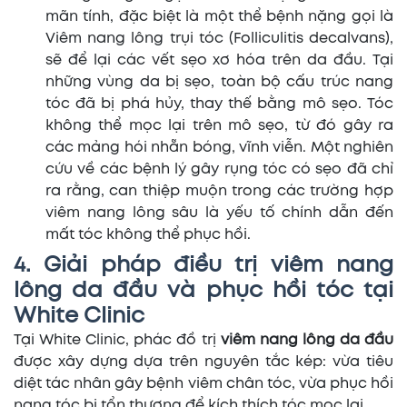
mãn tính, đặc biệt là một thể bệnh nặng gọi là
Viêm nang lông trụi tóc (Folliculitis decalvans),
sẽ để lại các vết sẹo xơ hóa trên da đầu. Tại
những vùng da bị sẹo, toàn bộ cấu trúc nang
tóc đã bị phá hủy, thay thế bằng mô sẹo. Tóc
không thể mọc lại trên mô sẹo, từ đó gây ra
các mảng hói nhẵn bóng, vĩnh viễn. Một nghiên
cứu về các bệnh lý gây rụng tóc có sẹo đã chỉ
ra rằng, can thiệp muộn trong các trường hợp
viêm nang lông sâu là yếu tố chính dẫn đến
mất tóc không thể phục hồi.
4. Giải pháp điều trị viêm nang
lông da đầu và phục hồi tóc tại
White Clinic
Tại White Clinic, phác đồ trị
viêm nang lông da đầu
được xây dựng dựa trên nguyên tắc kép: vừa tiêu
diệt tác nhân gây bệnh viêm chân tóc, vừa phục hồi
nang tóc bị tổn thương để kích thích tóc mọc lại.