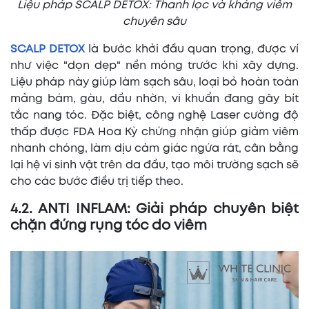
Liệu pháp SCALP DETOX: Thanh lọc và kháng viêm
chuyên sâu
SCALP DETOX
là bước khởi đầu quan trọng, được ví
như việc "dọn dẹp" nền móng trước khi xây dựng.
Liệu pháp này giúp làm sạch sâu, loại bỏ hoàn toàn
mảng bám, gàu, dầu nhờn, vi khuẩn đang gây bít
tắc nang tóc. Đặc biệt, công nghệ Laser cường độ
thấp được FDA Hoa Kỳ chứng nhận giúp giảm viêm
nhanh chóng, làm dịu cảm giác ngứa rát, cân bằng
lại hệ vi sinh vật trên da đầu, tạo môi trường sạch sẽ
cho các bước điều trị tiếp theo.
4.2. ANTI INFLAM: Giải pháp chuyên biệt
chặn đứng rụng tóc do viêm