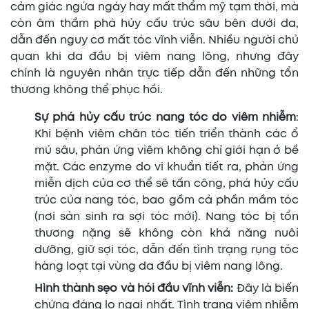
cảm giác ngứa ngáy hay mất thẩm mỹ tạm thời, mà
còn âm thầm phá hủy cấu trúc sâu bên dưới da,
dẫn đến nguy cơ mất tóc vĩnh viễn. Nhiều người chủ
quan khi da đầu bị viêm nang lông, nhưng đây
chính là nguyên nhân trực tiếp dẫn đến những tổn
thương không thể phục hồi.
Sự phá hủy cấu trúc nang tóc do viêm nhiễm
:
Khi bệnh viêm chân tóc tiến triển thành các ổ
mủ sâu, phản ứng viêm không chỉ giới hạn ở bề
mặt. Các enzyme do vi khuẩn tiết ra, phản ứng
miễn dịch của cơ thể sẽ tấn công, phá hủy cấu
trúc của nang tóc, bao gồm cả phần mầm tóc
(nơi sản sinh ra sợi tóc mới). Nang tóc bị tổn
thương nặng sẽ không còn khả năng nuôi
dưỡng, giữ sợi tóc, dẫn đến tình trạng rụng tóc
hàng loạt tại vùng da đầu bị viêm nang lông.
Hình thành sẹo và hói đầu vĩnh viễn:
Đây là biến
chứng đáng lo ngại nhất. Tình trạng viêm nhiễm