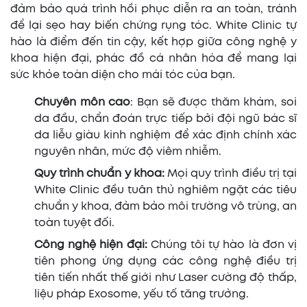
đảm bảo quá trình hồi phục diễn ra an toàn, tránh
để lại sẹo hay biến chứng rụng tóc. White Clinic tự
hào là điểm đến tin cậy, kết hợp giữa công nghệ y
khoa hiện đại, phác đồ cá nhân hóa để mang lại
sức khỏe toàn diện cho mái tóc của bạn.
Chuyên môn cao
: Bạn sẽ được thăm khám, soi
da đầu, chẩn đoán trực tiếp bởi đội ngũ bác sĩ
da liễu giàu kinh nghiệm để xác định chính xác
nguyên nhân, mức độ viêm nhiễm.
Quy trình chuẩn y khoa:
Mọi quy trình điều trị tại
White Clinic đều tuân thủ nghiêm ngặt các tiêu
chuẩn y khoa, đảm bảo môi trường vô trùng, an
toàn tuyệt đối.
Công nghệ hiện đại:
Chúng tôi tự hào là đơn vị
tiên phong ứng dụng các công nghệ điều trị
tiên tiến nhất thế giới như Laser cường độ thấp,
liệu pháp Exosome, yếu tố tăng trưởng.