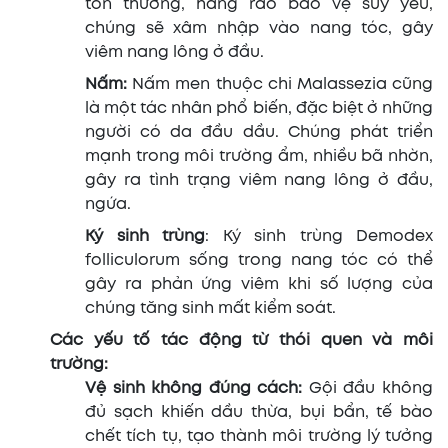
tổn thương, hàng rào bảo vệ suy yếu,
chúng sẽ xâm nhập vào nang tóc, gây
viêm nang lông ở đầu.
Nấm:
Nấm men thuộc chi Malassezia cũng
là một tác nhân phổ biến, đặc biệt ở những
người có da đầu dầu. Chúng phát triển
mạnh trong môi trường ẩm, nhiều bã nhờn,
gây ra tình trạng viêm nang lông ở đầu,
ngứa.
Ký sinh trùng
: Ký sinh trùng Demodex
folliculorum sống trong nang tóc có thể
gây ra phản ứng viêm khi số lượng của
chúng tăng sinh mất kiểm soát.
Các yếu tố tác động từ thói quen và môi
trường:
Vệ sinh không đúng cách:
Gội đầu không
đủ sạch khiến dầu thừa, bụi bẩn, tế bào
chết tích tụ, tạo thành môi trường lý tưởng