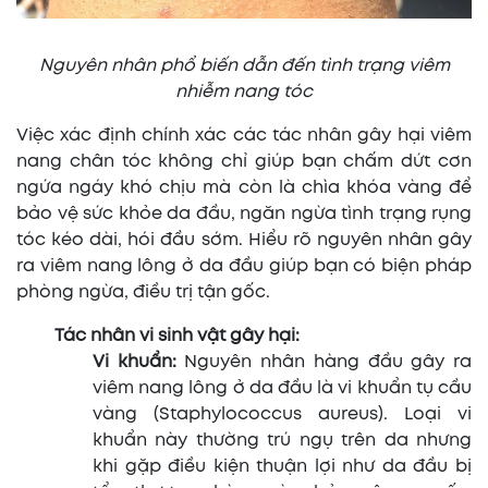
Nguyên nhân phổ biến dẫn đến tình trạng viêm
nhiễm nang tóc
Việc xác định chính xác các tác nhân gây hại viêm
nang chân tóc không chỉ giúp bạn chấm dứt cơn
ngứa ngáy khó chịu mà còn là chìa khóa vàng để
bảo vệ sức khỏe da đầu, ngăn ngừa tình trạng rụng
tóc kéo dài, hói đầu sớm. Hiểu rõ nguyên nhân gây
ra viêm nang lông ở da đầu giúp bạn có biện pháp
phòng ngừa, điều trị tận gốc.
Tác nhân vi sinh vật gây hại:
Vi khuẩn:
Nguyên nhân hàng đầu gây ra
viêm nang lông ở da đầu là vi khuẩn tụ cầu
vàng (Staphylococcus aureus). Loại vi
khuẩn này thường trú ngụ trên da nhưng
khi gặp điều kiện thuận lợi như da đầu bị