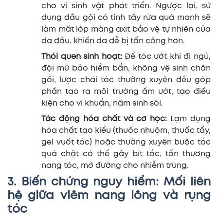
cho vi sinh vật phát triển. Ngược lại, sử
dụng dầu gội có tính tẩy rửa quá mạnh sẽ
làm mất lớp màng axit bảo vệ tự nhiên của
da đầu, khiến da dễ bị tấn công hơn.
Thói quen sinh hoạt:
Để tóc ướt khi đi ngủ,
đội mũ bảo hiểm bẩn, không vệ sinh chăn
gối, lược chải tóc thường xuyên đều góp
phần tạo ra môi trường ẩm ướt, tạo điều
kiện cho vi khuẩn, nấm sinh sôi.
Tác động hóa chất và cơ học:
Lạm dụng
hóa chất tạo kiểu (thuốc nhuộm, thuốc tẩy,
gel vuốt tóc) hoặc thường xuyên buộc tóc
quá chặt có thể gây bít tắc, tổn thương
nang tóc, mở đường cho nhiễm trùng.
3. Biến chứng nguy hiểm: Mối liên
hệ giữa viêm nang lông và rụng
tóc