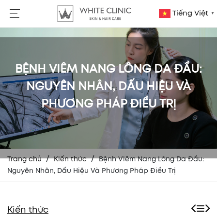
Tiếng Việt
▼
BỆNH VIÊM NANG LÔNG DA ĐẦU:
NGUYÊN NHÂN, DẤU HIỆU VÀ
PHƯƠNG PHÁP ĐIỀU TRỊ
/
/
Trang chủ
Kiến thức
Bệnh Viêm Nang Lông Da Đầu:
Nguyên Nhân, Dấu Hiệu Và Phương Pháp Điều Trị
Kiến thức