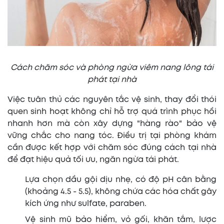
Cách chăm sóc và phòng ngừa viêm nang lông tái
phát tại nhà
Việc tuân thủ các nguyên tắc vệ sinh, thay đổi thói
quen sinh hoạt không chỉ hỗ trợ quá trình phục hồi
nhanh hơn mà còn xây dựng "hàng rào" bảo vệ
vững chắc cho nang tóc. Điều trị tại phòng khám
cần được kết hợp với chăm sóc đúng cách tại nhà
để đạt hiệu quả tối ưu, ngăn ngừa tái phát.
Lựa chọn dầu gội dịu nhẹ, có độ pH cân bằng
(khoảng 4.5 - 5.5), không chứa các hóa chất gây
kích ứng như sulfate, paraben.
Vệ sinh mũ bảo hiểm, vỏ gối, khăn tắm, lược