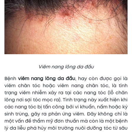
Viêm nang lông da đầu
Bệnh
viêm nang lông da đầu
, hay còn được gọi là
viêm chân tóc hoặc viêm nang chân tóc, là tình
trạng viêm nhiễm xảy ra tại các nang tóc (lỗ chân
lông nơi sợi tóc mọc ra). Tình trạng này xuất hiện khi
các nang tóc bị tấn công bởi vi khuẩn, nấm hoặc ký
sinh trùng, gây ra phản ứng viêm. Đây không chỉ là
một vấn đề thẩm mỹ đơn thuần mà còn là một bệnh
lý da liễu phá hủy môi trường nuôi dưỡng tóc từ sâu