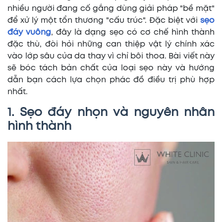
nhiều người đang cố gắng dùng giải pháp "bề mặt"
để xử lý một tổn thương "cấu trúc". Đặc biệt với
sẹo
đáy vuông
, đây là dạng sẹo có cơ chế hình thành
đặc thù, đòi hỏi những can thiệp vật lý chính xác
vào lớp sâu của da thay vì chỉ bôi thoa. Bài viết này
sẽ bóc tách bản chất của loại sẹo này và hướng
dẫn bạn cách lựa chọn phác đồ điều trị phù hợp
nhất.
1. Sẹo đáy nhọn và nguyên nhân
hình thành