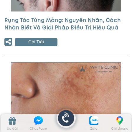
Rụng Tóc Từng Mảng: Nguyên Nhân, Cách
Nhận Biết Và Giải Pháp Điều Trị Hiệu Quả
Chi Tiết
Ưu đãi
Chat Face
Zalo
Chỉ đường