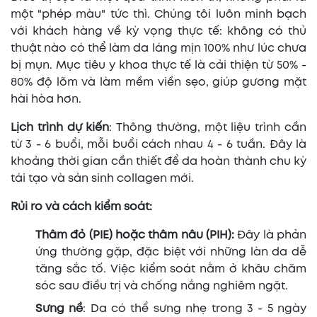
một "phép màu" tức thì. Chúng tôi luôn minh bạch
với khách hàng về kỳ vọng thực tế: không có thủ
thuật nào có thể làm da láng mịn 100% như lúc chưa
bị mụn. Mục tiêu y khoa thực tế là cải thiện từ 50% -
80% độ lõm và làm mềm viền sẹo, giúp gương mặt
hài hòa hơn.
Lịch trình dự kiến
: Thông thường, một liệu trình cần
từ 3 - 6 buổi, mỗi buổi cách nhau 4 - 6 tuần. Đây là
khoảng thời gian cần thiết để da hoàn thành chu kỳ
tái tạo và sản sinh collagen mới.
Rủi ro và cách kiểm soát:
Thâm đỏ (PIE) hoặc thâm nâu (PIH):
Đây là phản
ứng thường gặp, đặc biệt với những làn da dễ
tăng sắc tố. Việc kiểm soát nằm ở khâu chăm
sóc sau điều trị và chống nắng nghiêm ngặt.
Sưng nề
: Da có thể sưng nhẹ trong 3 - 5 ngày