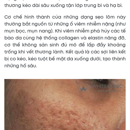
thương kéo dài sâu xuống tận lớp trung bì và hạ bì.
Cơ chế hình thành của những dạng sẹo lõm này
thường bắt nguồn từ những ổ viêm nhiễm nặng (như
mụn bọc, mụn nang). Khi viêm nhiễm phá hủy các tế
bào da cùng hệ thống collagen và elastin nâng đỡ,
cơ thể không sản sinh đủ mô để lấp đầy khoảng
trống khi vết thương lành. Kết quả là các sợi liên kết
bị co kéo, kéo tuột bề mặt da xuống dưới, tạo thành
những hố sâu.