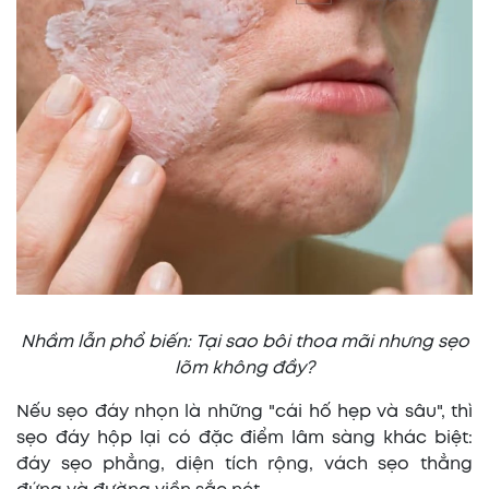
Nhầm lẫn phổ biến: Tại sao bôi thoa mãi nhưng sẹo
lõm không đầy?
Nếu sẹo đáy nhọn là những "cái hố hẹp và sâu", thì
sẹo đáy hộp lại có đặc điểm lâm sàng khác biệt:
đáy sẹo phẳng, diện tích rộng, vách sẹo thẳng