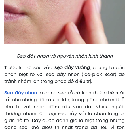
Sẹo đáy nhọn và nguyên nhân hình thành
Trước khi đi sâu vào
sẹo đáy vuông
, chúng ta cần
phân biệt rõ với sẹo đáy nhọn (Ice-pick Scar) để
tránh nhầm lẫn trong phác đồ điều trị.
Sẹo đáy nhọn
là dạng sẹo rỗ có kích thước bề mặt
rất nhỏ nhưng độ sâu lại lớn, trông giống như một lỗ
nhỏ bị vật nhọn đâm sâu vào da. Nhiều người
thường nhầm lẫn loại sẹo này với lỗ chân lông bị
giãn nở to. Đây được đánh giá là một trong những
dạng sẹo khó điều trị nhất trong da liễu vì tổn