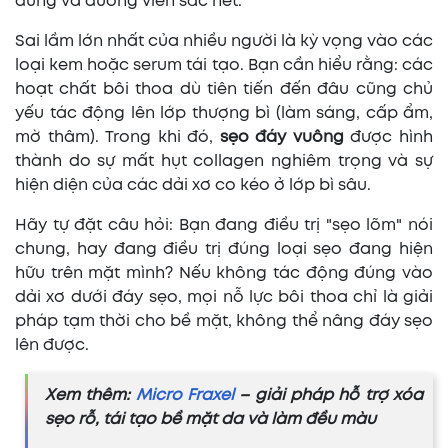
đứng và đường viền sắc nét.
Sai lầm lớn nhất của nhiều người là kỳ vọng vào các
loại kem hoặc serum tái tạo. Bạn cần hiểu rằng: các
hoạt chất bôi thoa dù tiên tiến đến đâu cũng chủ
yếu tác động lên lớp thượng bì (làm sáng, cấp ẩm,
mờ thâm). Trong khi đó,
sẹo đáy vuông
được hình
thành do sự mất hụt collagen nghiêm trọng và sự
hiện diện của các dải xơ co kéo ở lớp bì sâu.
Hãy tự đặt câu hỏi: Bạn đang điều trị "sẹo lõm" nói
chung, hay đang điều trị đúng loại sẹo đang hiện
hữu trên mặt mình? Nếu không tác động đúng vào
dải xơ dưới đáy sẹo, mọi nỗ lực bôi thoa chỉ là giải
pháp tạm thời cho bề mặt, không thể nâng đáy sẹo
lên được.
Xem thêm:
Micro Fraxel
– giải pháp hỗ trợ xóa
sẹo rỗ, tái tạo bề mặt da và làm đều màu