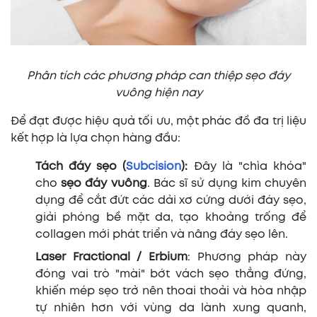
Phân tích các phương pháp can thiệp sẹo đáy
vuông hiện nay
Để đạt được hiệu quả tối ưu, một phác đồ đa trị liệu
kết hợp là lựa chọn hàng đầu:
Tách đáy sẹo (
Subcision
):
Đây là "chìa khóa"
cho
sẹo đáy vuông
. Bác sĩ sử dụng kim chuyên
dụng để cắt đứt các dải xơ cứng dưới đáy sẹo,
giải phóng bề mặt da, tạo khoảng trống để
collagen mới phát triển và nâng đáy sẹo lên.
Laser Fractional / Erbium
: Phương pháp này
đóng vai trò "mài" bớt vách sẹo thẳng đứng,
khiến mép sẹo trở nên thoai thoải và hòa nhập
tự nhiên hơn với vùng da lành xung quanh,