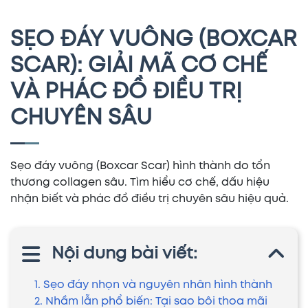
SẸO ĐÁY VUÔNG (BOXCAR
SCAR): GIẢI MÃ CƠ CHẾ
VÀ PHÁC ĐỒ ĐIỀU TRỊ
CHUYÊN SÂU
Sẹo đáy vuông (Boxcar Scar) hình thành do tổn
thương collagen sâu. Tìm hiểu cơ chế, dấu hiệu
nhận biết và phác đồ điều trị chuyên sâu hiệu quả.
Nội dung bài viết:
1. Sẹo đáy nhọn và nguyên nhân hình thành
2. Nhầm lẫn phổ biến: Tại sao bôi thoa mãi