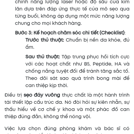
chỉnh năng lượng laser hoặc độ sâu của kim
lăn dựa trên đáp ứng thực tế của mô sẹo qua
từng buổi, không áp dụng một mức năng lượng
chung cho mọi khách hàng.
Bước 3: Kế hoạch chăm sóc chi tiết (Checklist)
:
Trước thủ thuật:
Chuẩn bị nền da khỏe, đủ
ẩm.
Sau thủ thuật:
Tập trung phục hồi tích cực
với các hoạt chất như B5, Peptide, HA và
chống nắng tuyệt đối để tránh tăng sắc tố.
Theo dõi sát sao quá trình bong mài để
can thiệp kịp thời.
Điều trị
sẹo đáy vuông
thực chất là một hành trình
tái thiết lập cấu trúc da. Nó đòi hỏi sự kiên nhẫn, sự
thấu hiểu về cơ chế y khoa và một phác đồ can
thiệp đúng đắn, không thể nóng vội.
Việc lựa chọn đúng phòng khám và bác sĩ có