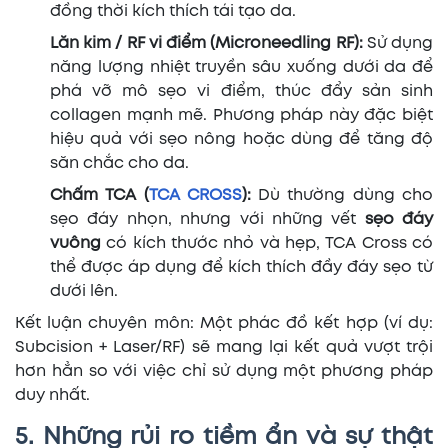
đồng thời kích thích tái tạo da.
Lăn kim / RF vi điểm (Microneedling RF):
Sử dụng
năng lượng nhiệt truyền sâu xuống dưới da để
phá vỡ mô sẹo vi điểm, thúc đẩy sản sinh
collagen mạnh mẽ. Phương pháp này đặc biệt
hiệu quả với sẹo nông hoặc dùng để tăng độ
săn chắc cho da.
Chấm TCA (
TCA CROSS
):
Dù thường dùng cho
sẹo đáy nhọn, nhưng với những vết
sẹo đáy
vuông
có kích thước nhỏ và hẹp, TCA Cross có
thể được áp dụng để kích thích đầy đáy sẹo từ
dưới lên.
Kết luận chuyên môn: Một phác đồ kết hợp (ví dụ:
Subcision + Laser/RF) sẽ mang lại kết quả vượt trội
hơn hẳn so với việc chỉ sử dụng một phương pháp
duy nhất.
5. Những rủi ro tiềm ẩn và sự thật