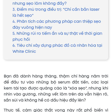
nhưng sẹo lõm không đầy?
3. Điểm mù trong điều trị: "Chỉ cần bắn laser
là hết sẹo"
4. Phân tích các phương pháp can thiệp sẹo
đáy vuông hiện nay
5. Những rủi ro tiềm ẩn và sự thật về thời gian
phục hồi
6. Tiêu chí xây dựng phác đồ cá nhân hóa tại
White Clinic
Bạn đã dành hàng tháng, thậm chí hàng năm trời
để đầu tư vào những bộ serum đắt tiền, các loại
kem tái tạo được quảng cáo là "xóa sẹo", nhưng khi
nhìn vào gương, những vết lõm trên da vẫn hiện rõ,
sần sùi và không hề có dấu hiệu đầy lên?
Thực tế, cảm giác thất vọng này rất phổ biến vì