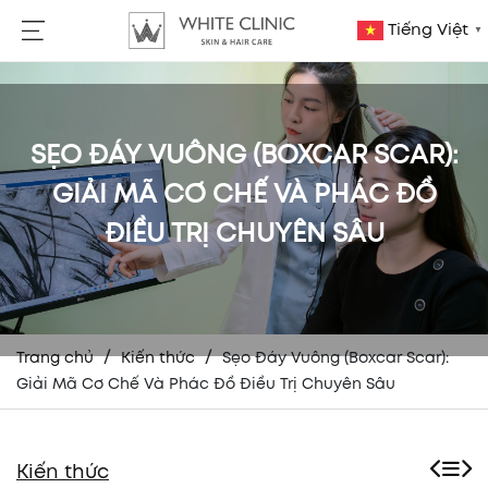
Tiếng Việt
▼
SẸO ĐÁY VUÔNG (BOXCAR SCAR):
GIẢI MÃ CƠ CHẾ VÀ PHÁC ĐỒ
ĐIỀU TRỊ CHUYÊN SÂU
/
/
Trang chủ
Kiến thức
Sẹo Đáy Vuông (Boxcar Scar):
Giải Mã Cơ Chế Và Phác Đồ Điều Trị Chuyên Sâu
Kiến thức