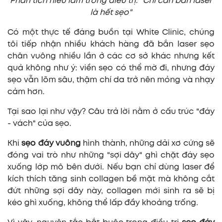
Phân tích hiểu lầm trong điều trị: "Chỉ cần bắn laser
là hết sẹo"
Có một thực tế đáng buồn tại White Clinic, chúng
tôi tiếp nhận nhiều khách hàng đã bắn laser sẹo
chân vuông nhiều lần ở các cơ sở khác nhưng kết
quả không như ý: viền sẹo có thể mờ đi, nhưng đáy
sẹo vẫn lõm sâu, thậm chí da trở nên mỏng và nhạy
cảm hơn.
Tại sao lại như vậy? Câu trả lời nằm ở cấu trúc "đáy
- vách" của sẹo.
Khi
sẹo đáy vuông
hình thành, những dải xơ cứng sẽ
đóng vai trò như những "sợi dây" ghì chặt đáy sẹo
xuống lớp mô bên dưới. Nếu bạn chỉ dùng laser để
kích thích tăng sinh collagen bề mặt mà không cắt
đứt những sợi dây này, collagen mới sinh ra sẽ bị
kéo ghì xuống, không thể lấp đầy khoảng trống.