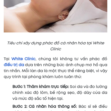
Tiêu chí xây dựng phác đồ cá nhân hóa tại White
Clinic
Tại
White Clinic
, chúng tôi không tư vấn phác đồ
điều trị da
dựa trên những bức ảnh chụp mơ hồ qua
tin nhắn. Mỗi làn da là một thực thể riêng biệt, vì vậy
quy trình tại phòng khám luôn tuân thủ:
Bước 1: Thăm khám trực tiếp:
Soi da và đo lường
chính xác độ lõm, bề rộng sẹo, độ dày của da
và mức độ sắc tố hiện tại.
Bước 2: Cá nhân hóa thông số:
Bác sĩ sẽ điều