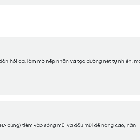
độ đàn hồi da, làm mờ nếp nhăn và tạo đường nét tự nhiên, 
c (HA cứng) tiêm vào sống mũi và đầu mũi để nâng cao, nắn