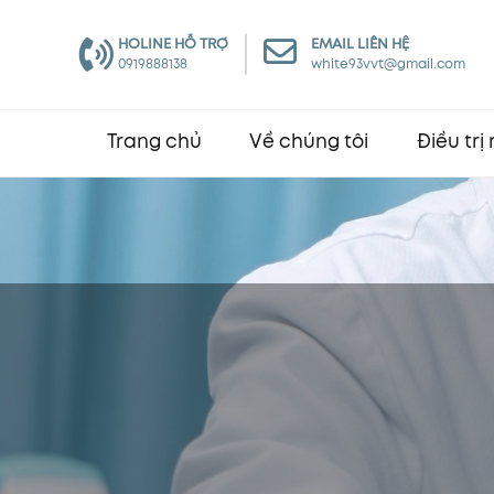
HOLINE HỖ TRỢ
EMAIL LIÊN HỆ
0919888138
white93vvt@gmail.com
Trang chủ
Về chúng tôi
Điều trị