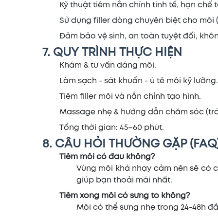
Kỹ thuật tiêm nắn chỉnh tinh tế, hạn ch
Sử dụng filler dòng chuyên biệt cho môi 
Đảm bảo vệ sinh, an toàn tuyệt đối, khô
7. QUY TRÌNH THỰC HIỆN
Khám & tư vấn dáng môi.
Làm sạch - sát khuẩn - ủ tê môi kỹ lưỡng.
Tiêm filler môi và nắn chỉnh tạo hình.
Massage nhẹ & hướng dẫn chăm sóc (trá
Tổng thời gian: 45–60 phút.
8. CÂU HỎI THƯỜNG GẶP (FAQ
Tiêm môi có đau không?
Vùng môi khá nhạy cảm nên sẽ có c
giúp bạn thoải mái nhất.
Tiêm xong môi có sưng to không?
Môi có thể sưng nhẹ trong 24-48h đầ