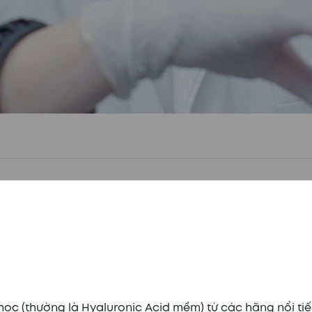
h học (thường là Hyaluronic Acid mềm) từ các hãng nổi ti