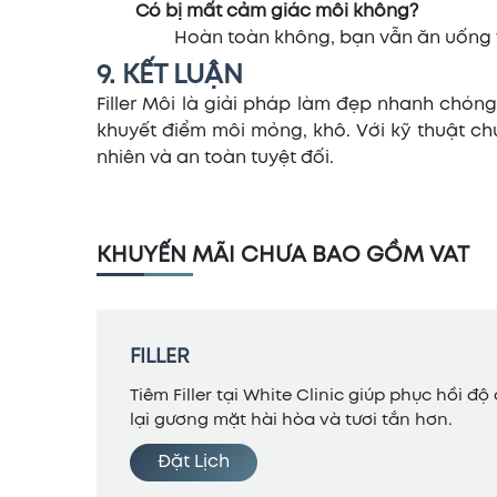
Có bị mất cảm giác môi không?
Hoàn toàn không, bạn vẫn ăn uống v
9. KẾT LUẬN
Filler Môi là giải pháp làm đẹp nhanh chón
khuyết điểm môi mỏng, khô. Với kỹ thuật chu
nhiên và an toàn tuyệt đối.
KHUYẾN MÃI CHƯA BAO GỒM VAT
FILLER
Tiêm Filler tại White Clinic giúp phục hồi 
lại gương mặt hài hòa và tươi tắn hơn.
Đặt Lịch