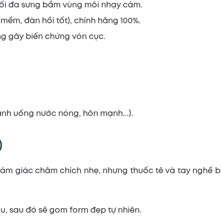
ế tối đa sưng bầm vùng môi nhạy cảm.
(mềm, đàn hồi tốt), chính hãng 100%.
ng gây biến chứng vón cục.
nh uống nước nóng, hôn mạnh...).
)
ảm giác châm chích nhẹ, nhưng thuốc tê và tay nghề bá
u, sau đó sẽ gom form đẹp tự nhiên.