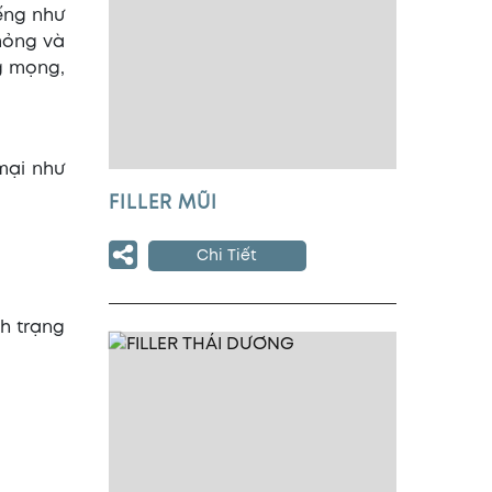
iếng như
mỏng và
g mọng,
mại như
FILLER MŨI
Chi Tiết
h trạng