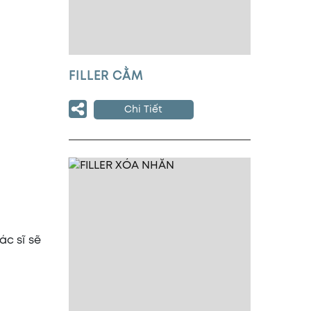
FILLER CẰM
Chi Tiết
c sĩ sẽ