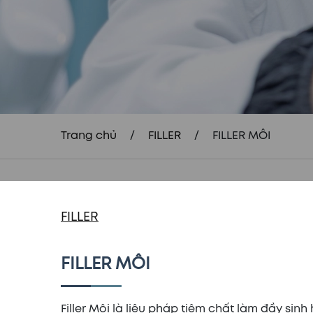
Trang chủ
/
FILLER
/
FILLER MÔI
FILLER
FILLER MÔI
Filler Môi là liệu pháp tiêm chất làm đầy sin