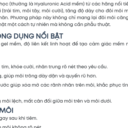
nh học (thường là Hyaluronic Acid mềm) từ các hãng nổi t
trái tim, môi tây, môi cười), tăng độ dày cho đôi môi 
nhăn. Phương pháp này không chỉ mang lại đôi môi căn
mặt một cách tự nhiên mà không cần phẫu thuật.
ÔNG DỤNG NỔI BẬT
 gel mềm, độ liên kết linh hoạt để tạo cảm giác mềm 
 tim, khóe cười, nhân trung rõ nét theo yêu cầu.
 giúp môi trông dày dặn và quyến rũ hơn.
ớc giúp xóa mờ các rãnh nhăn trên môi, khắc phục tìn
 môi lệch, mất cân đối giữa môi trên và môi dưới.
 MÔI
ay sau khi tiêm.
 môi không rõ nét.