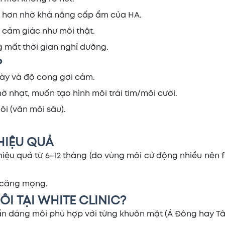
 hơn nhờ khả năng cấp ẩm của HA.
, cảm giác như môi thật.
 mất thời gian nghỉ dưỡng.
?
ày và độ cong gợi cảm.
 nhạt, muốn tạo hình môi trái tim/môi cười.
ôi (vân môi sâu).
HIỆU QUẢ
 hiệu quả từ 6–12 tháng (do vùng môi cử động nhiều nên fi
ộ căng mọng.
ÔI TẠI WHITE CLINIC?
ấn dáng môi phù hợp với từng khuôn mặt (Á Đông hay Tâ