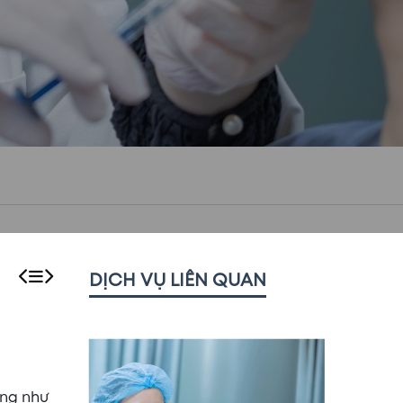
DỊCH VỤ LIÊN QUAN
ếng như