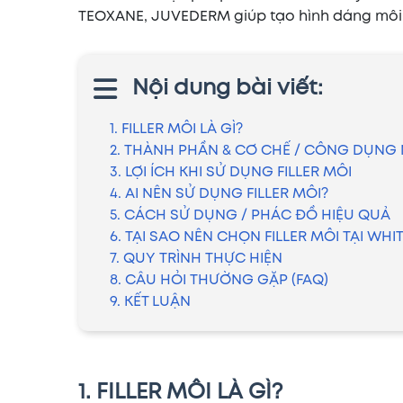
TEOXANE, JUVEDERM giúp tạo hình dáng môi
Nội dung bài viết:
1. FILLER MÔI LÀ GÌ?
2. THÀNH PHẦN & CƠ CHẾ / CÔNG DỤNG 
3. LỢI ÍCH KHI SỬ DỤNG FILLER MÔI
4. AI NÊN SỬ DỤNG FILLER MÔI?
5. CÁCH SỬ DỤNG / PHÁC ĐỒ HIỆU QUẢ
6. TẠI SAO NÊN CHỌN FILLER MÔI TẠI WHIT
7. QUY TRÌNH THỰC HIỆN
8. CÂU HỎI THƯỜNG GẶP (FAQ)
9. KẾT LUẬN
1. FILLER MÔI LÀ GÌ?