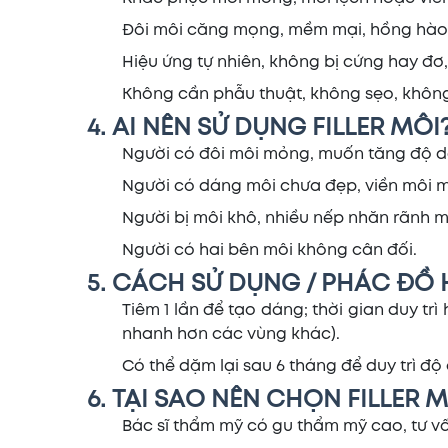
Đôi môi căng mọng, mềm mại, hồng hào
Hiệu ứng tự nhiên, không bị cứng hay đơ
Không cần phẫu thuật, không sẹo, không
4. AI NÊN SỬ DỤNG FILLER MÔI
Người có đôi môi mỏng, muốn tăng độ d
Người có dáng môi chưa đẹp, viền môi mờ
Người bị môi khô, nhiều nếp nhăn rãnh m
Người có hai bên môi không cân đối.
5. CÁCH SỬ DỤNG / PHÁC ĐỒ 
Tiêm 1 lần để tạo dáng; thời gian duy trì
nhanh hơn các vùng khác).
Có thể dặm lại sau 6 tháng để duy trì đ
6. TẠI SAO NÊN CHỌN FILLER M
Bác sĩ thẩm mỹ có gu thẩm mỹ cao, tư v