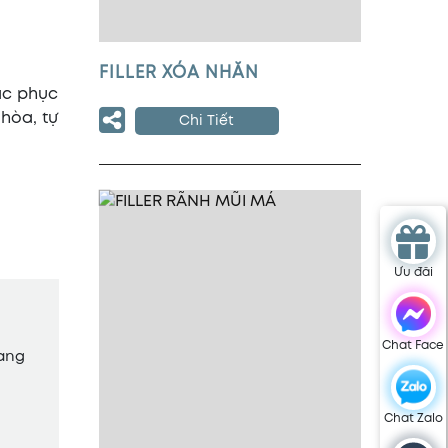
FILLER XÓA NHĂN
ắc phục
 hòa, tự
Chi Tiết
Ưu đãi
Chat Face
mang
Chat Zalo