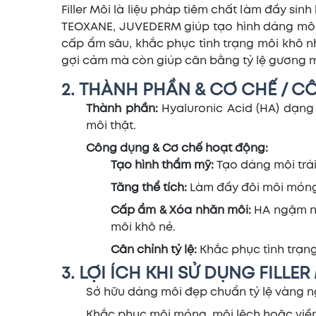
Filler Môi là liệu pháp tiêm chất làm đầy si
TEOXANE, JUVEDERM giúp tạo hình dáng môi (
cấp ẩm sâu, khắc phục tình trạng môi khô 
gợi cảm mà còn giúp cân bằng tỷ lệ gương 
2. THÀNH PHẦN & CƠ CHẾ / C
Thành phần:
Hyaluronic Acid (HA) dạng
môi thật.
Công dụng & Cơ chế hoạt động:
Tạo hình thẩm mỹ:
Tạo dáng môi trái
Tăng thể tích:
Làm đầy đôi môi mỏng,
Cấp ẩm & Xóa nhăn môi:
HA ngậm nư
môi khô nẻ.
Cân chỉnh tỷ lệ:
Khắc phục tình trạng
3. LỢI ÍCH KHI SỬ DỤNG FILLER
Sở hữu dáng môi đẹp chuẩn tỷ lệ vàng ng
Khắc phục môi mỏng, môi lệch hoặc viền