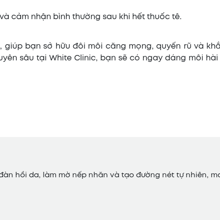
à cảm nhận bình thường sau khi hết thuốc tê.
g, giúp bạn sở hữu đôi môi căng mọng, quyến rũ và kh
yên sâu tại White Clinic, bạn sẽ có ngay dáng môi hài
độ đàn hồi da, làm mờ nếp nhăn và tạo đường nét tự nhiên, 