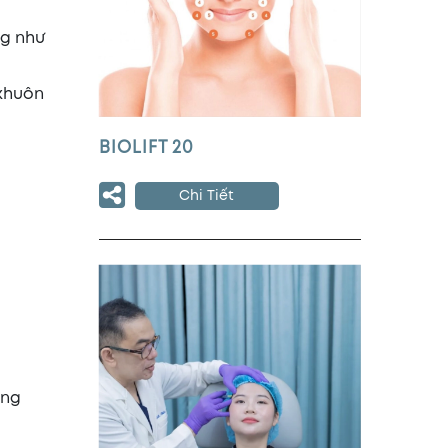
ng như
 khuôn
BIOLIFT 20
Chi Tiết
ùng