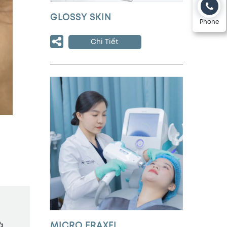
GLOSSY SKIN
Phone
Chi Tiết
à
MICRO FRAXEL