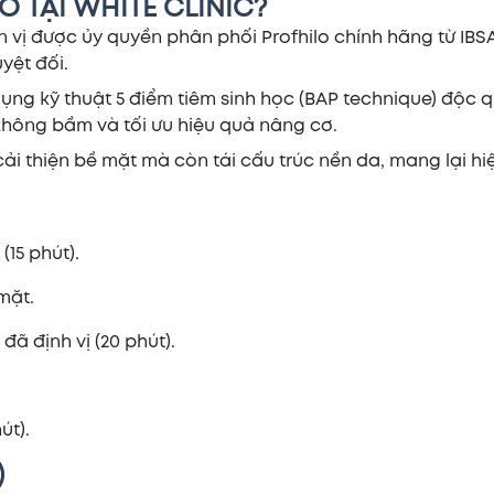
O TẠI WHITE CLINIC?
n vị được ủy quyền phân phối Profhilo chính hãng từ IBS
yệt đối.
 dụng kỹ thuật 5 điểm tiêm sinh học (BAP technique) độc 
không bầm và tối ưu hiệu quả nâng cơ.
 cải thiện bề mặt mà còn tái cấu trúc nền da, mang lại h
(15 phút).
mặt.
đã định vị (20 phút).
út).
)