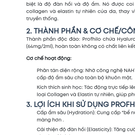
biệt là độ đàn hồi và độ ẩm. Nó được coi l
collagen và elastin tự nhiên của da, thay v
truyền thống.
2. THÀNH PHẦN & CƠ CHẾ/CÔ
Thành phần độc đáo: Profhilo chứa Hyaluron
(64mg/2ml), hoàn toàn không có chất liên kết
Cơ chế hoạt động:
Phân tán diện rộng: Nhờ công nghệ NAH
cấp độ ẩm sâu cho toàn bộ khuôn mặt.
Kích thích sinh học: Tác động trực tiếp l
loại Collagen và Elastin tự nhiên, giúp p
3. LỢI ÍCH KHI SỬ DỤNG PROFH
Cấp ẩm sâu (Hydration): Cung cấp "bể n
màng hơn .
Cải thiện độ đàn hồi (Elasticity): Tăng 