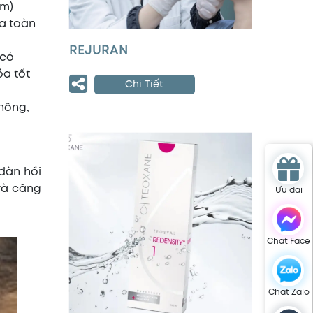
ằm)
da toàn
REJURAN
 có
ỏa tốt
Chi Tiết
 nông,
 đàn hồi
và căng
Ưu đãi
Chat Face
Chat Zalo