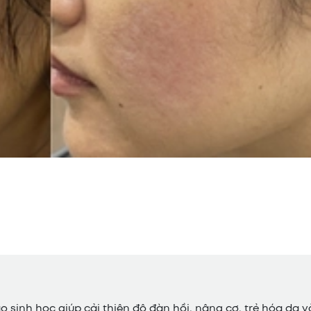
tạo sinh học giúp cải thiện độ đàn hồi, nâng cơ, trẻ hóa da v