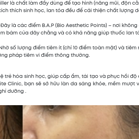
 Filler là chất làm đầy dùng để tạo hình (nâng mũi, độn c
kích thích sinh học, lan tỏa đều để cải thiện chất lượng 
Đây là các điểm B.A.P (Bio Aesthetic Points) – nơi không
iểm bám của dây chằng và có khả năng giúp thuốc lan t
Nhờ số lượng điểm tiêm ít (chỉ 10 điểm toàn mặt) và tiêm
ơng pháp tiêm vi điểm thông thường.
 trẻ hóa sinh học, giúp cấp ẩm, tái tạo và phục hồi độ
hite Clinic, bạn sẽ sở hữu làn da sáng khỏe, mềm mượt 
ghỉ dưỡng .