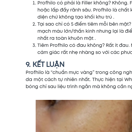
Profhilo có phải là Filler không? Không.
hoặc lấp đầy rãnh sâu. Profhilo là chất 
diện chứ không tạo khối khu trú .
Tại sao chỉ có 5 điểm tiêm mỗi bên mặt? 
mạch máu lớn/thần kinh nhưng lại là đ
nhất ra toàn khuôn mặt .
Tiêm Profhilo có đau không? Rất ít đau. 
cảm giác rất nhẹ nhàng so với các phư
9. KẾT LUẬN
Profhilo là “chuẩn mực vàng” trong công nghệ
da một cách tự nhiên nhất. Thực hiện tại W
bóng chỉ sau liệu trình ngắn mà không cần n