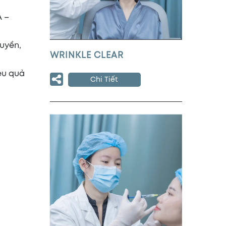
A –
quyền,
WRINKLE CLEAR
iệu quả
Chi Tiết