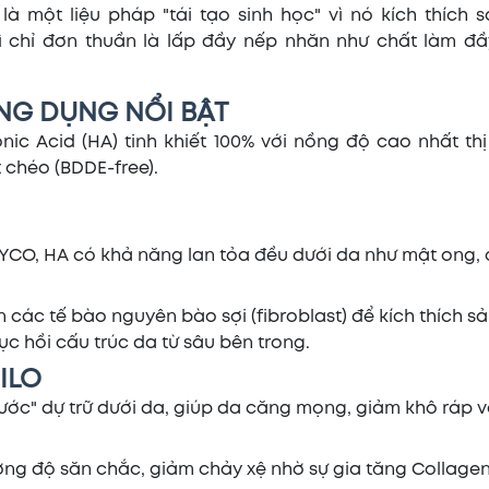
à một liệu pháp "tái tạo sinh học" vì nó kích thích s
ì chỉ đơn thuần là lấp đầy nếp nhăn như chất làm đầy 
NG DỤNG NỔI BẬT
ic Acid (HA) tinh khiết 100% với nồng độ cao nhất thị
 chéo (BDDE-free).
YCO, HA có khả năng lan tỏa đều dưới da như mật ong,
ên các tế bào nguyên bào sợi (fibroblast) để kích thích sả
hục hồi cấu trúc da từ sâu bên trong.
ILO
ước" dự trữ dưới da, giúp da căng mọng, giảm khô ráp v
cường độ săn chắc, giảm chảy xệ nhờ sự gia tăng Collage