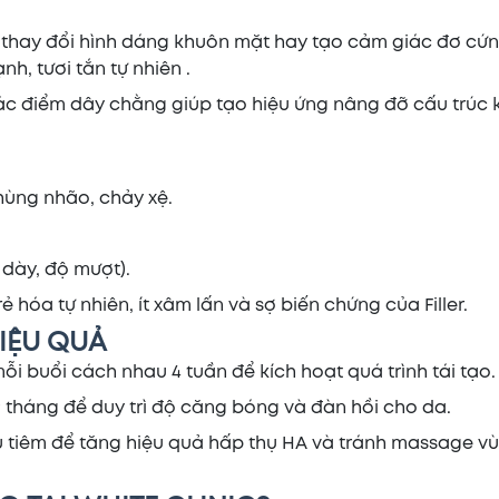
m thay đổi hình dáng khuôn mặt hay tạo cảm giác đơ cứ
nh, tươi tắn tự nhiên .
ác điểm dây chằng giúp tạo hiệu ứng nâng đỡ cấu trúc
chùng nhão, chảy xệ.
 dày, độ mượt).
a tự nhiên, ít xâm lấn và sợ biến chứng của Filler.
IỆU QUẢ
ỗi buổi cách nhau 4 tuần để kích hoạt quá trình tái tạo.
 – 9 tháng để duy trì độ căng bóng và đàn hồi cho da.
 tiêm để tăng hiệu quả hấp thụ HA và tránh massage v