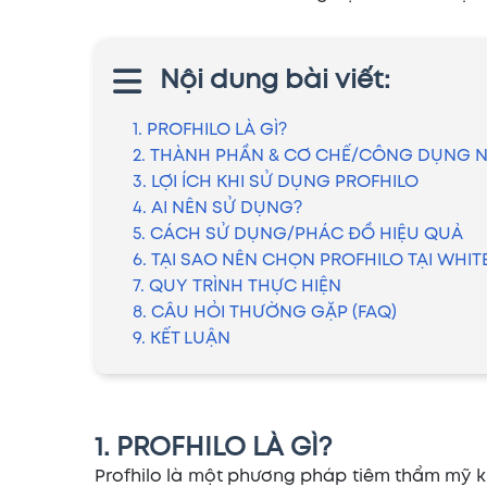
Nội dung bài viết:
1. PROFHILO LÀ GÌ?
2. THÀNH PHẦN & CƠ CHẾ/CÔNG DỤNG N
3. LỢI ÍCH KHI SỬ DỤNG PROFHILO
4. AI NÊN SỬ DỤNG?
5. CÁCH SỬ DỤNG/PHÁC ĐỒ HIỆU QUẢ
6. TẠI SAO NÊN CHỌN PROFHILO TẠI WHITE
7. QUY TRÌNH THỰC HIỆN
8. CÂU HỎI THƯỜNG GẶP (FAQ)
9. KẾT LUẬN
1. PROFHILO LÀ GÌ?
Profhilo là một phương pháp tiêm thẩm mỹ k