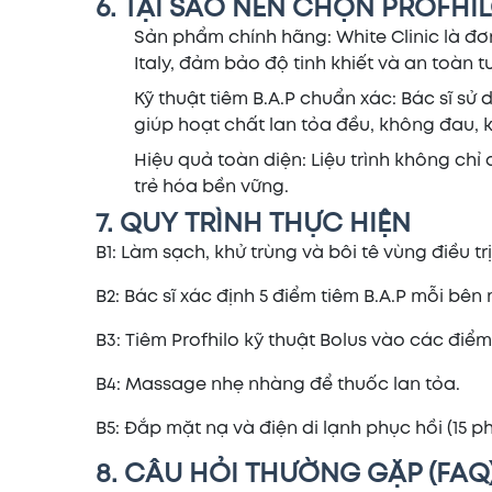
6. TẠI SAO NÊN CHỌN PROFHIL
Sản phẩm chính hãng: White Clinic là đơ
Italy, đảm bảo độ tinh khiết và an toàn tu
Kỹ thuật tiêm B.A.P chuẩn xác: Bác sĩ sử
giúp hoạt chất lan tỏa đều, không đau, 
Hiệu quả toàn diện: Liệu trình không chỉ
trẻ hóa bền vững.
7. QUY TRÌNH THỰC HIỆN
B1: Làm sạch, khử trùng và bôi tê vùng điều trị 
B2: Bác sĩ xác định 5 điểm tiêm B.A.P mỗi bên 
B3: Tiêm Profhilo kỹ thuật Bolus vào các điểm 
B4: Massage nhẹ nhàng để thuốc lan tỏa.
B5: Đắp mặt nạ và điện di lạnh phục hồi (15 ph
8. CÂU HỎI THƯỜNG GẶP (FAQ