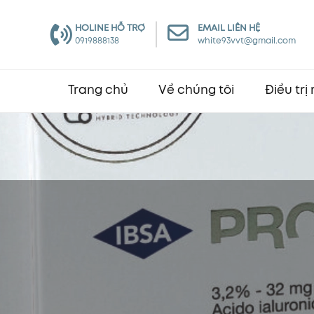
HOLINE HỖ TRỢ
EMAIL LIÊN HỆ
0919888138
white93vvt@gmail.com
Trang chủ
Về chúng tôi
Điều trị