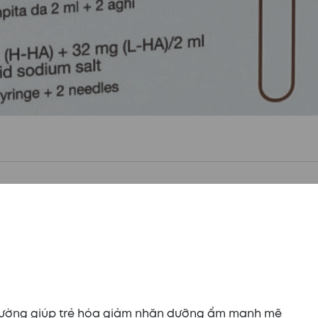
ị trường giúp trẻ hóa giảm nhăn dưỡng ẩm mạnh mẽ