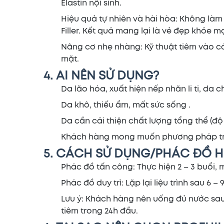
Elastin nội sinh.
Hiệu quả tự nhiên và hài hòa: Không là
Filler. Kết quả mang lại là vẻ đẹp khỏe mạ
Nâng cơ nhẹ nhàng: Kỹ thuật tiêm vào c
mặt.
4. AI NÊN SỬ DỤNG?
Da lão hóa, xuất hiện nếp nhăn li ti, da 
Da khô, thiếu ẩm, mất sức sống .
Da cần cải thiện chất lượng tổng thể (độ
Khách hàng mong muốn phương pháp trẻ hó
5. CÁCH SỬ DỤNG/PHÁC ĐỒ H
Phác đồ tấn công: Thực hiện 2 – 3 buổi, m
Phác đồ duy trì: Lặp lại liệu trình sau 6
Lưu ý: Khách hàng nên uống đủ nước sau
tiêm trong 24h đầu.