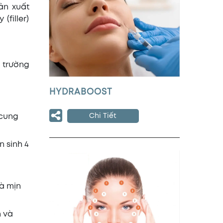
ản xuất
(filler)
 trường
HYDRABOOST
 cung
Chi Tiết
n sinh 4
à mịn
n và