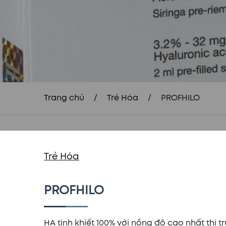
Trang chủ
/
Trẻ Hóa
/
PROFHILO
Trẻ Hóa
PROFHILO
HA tinh khiết 100% với nồng độ cao nhất th