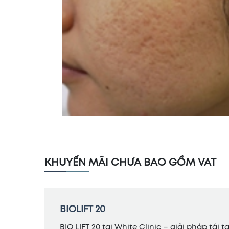
KHUYẾN MÃI CHƯA BAO GỒM VAT
BIOLIFT 20
BIO LIFT 20 tại White Clinic – giải pháp tái 