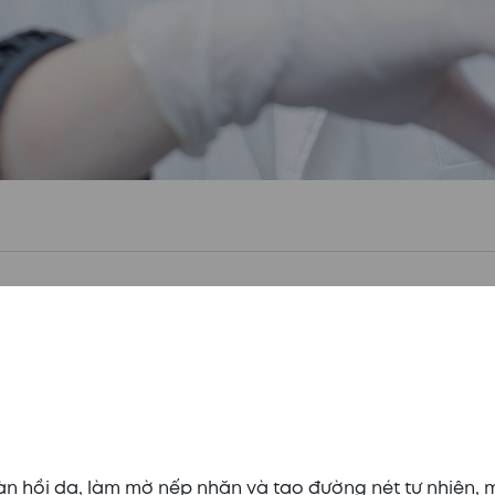
ộ đàn hồi da, làm mờ nếp nhăn và tạo đường nét tự nhiên,