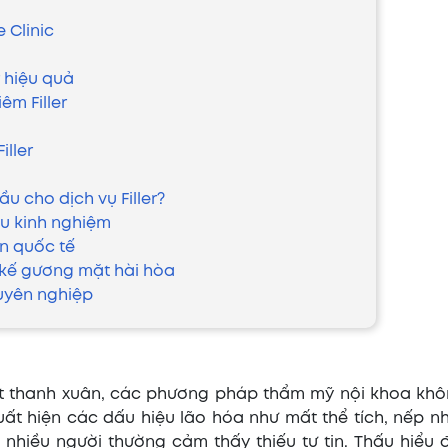
e Clinic
r hiệu quả
êm Filler
iller
ầu cho dịch vụ Filler?
àu kinh nghiệm
ẩn quốc tế
t kế gương mặt hài hòa
uyên nghiệp
 nét thanh xuân, các phương pháp thẩm mỹ nội khoa kh
ất hiện các dấu hiệu lão hóa như mất thể tích, nếp nh
hiều người thường cảm thấy thiếu tự tin. Thấu hiểu đ