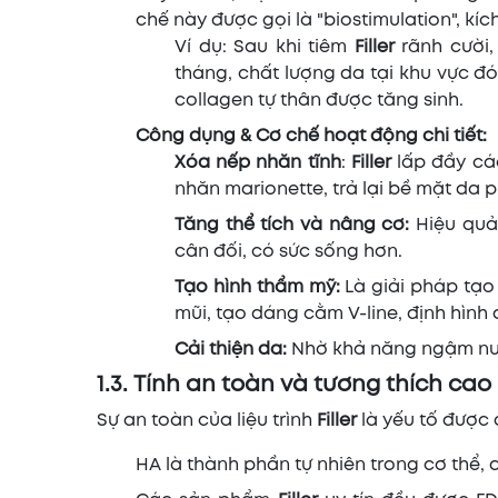
chế này được gọi là "biostimulation", kíc
Ví dụ: Sau khi tiêm
Filler
rãnh cười,
tháng, chất lượng da tại khu vực đó
collagen tự thân được tăng sinh.
Công dụng & Cơ chế hoạt động chi tiết:
Xóa nếp nhăn tĩnh
:
Filler
lấp đầy cá
nhăn marionette, trả lại bề mặt da 
Tăng thể tích và nâng cơ:
Hiệu quả
cân đối, có sức sống hơn.
Tạo hình thẩm mỹ:
Là giải pháp tạo
mũi, tạo dáng cằm V-line, định hình
Cải thiện da:
Nhờ khả năng ngậm nướ
1.3. Tính an toàn và tương thích cao
Sự an toàn của liệu trình
Filler
là yếu tố được 
HA là thành phần tự nhiên trong cơ thể, 