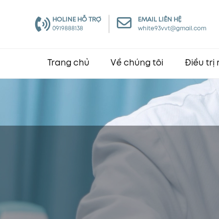
HOLINE HỖ TRỢ
EMAIL LIÊN HỆ
0919888138
white93vvt@gmail.com
Trang chủ
Về chúng tôi
Điều trị