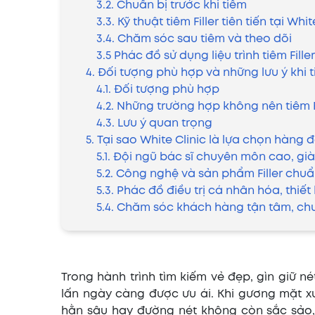
3.2. Chuẩn bị trước khi tiêm
3.3. Kỹ thuật tiêm Filler tiên tiến tại Whit
3.4. Chăm sóc sau tiêm và theo dõi
3.5 Phác đồ sử dụng liệu trình tiêm Fille
4. Đối tượng phù hợp và những lưu ý khi ti
4.1. Đối tượng phù hợp
4.2. Những trường hợp không nên tiêm F
4.3. Lưu ý quan trọng
5. Tại sao White Clinic là lựa chọn hàng đ
5.1. Đội ngũ bác sĩ chuyên môn cao, gi
5.2. Công nghệ và sản phẩm Filler chu
5.3. Phác đồ điều trị cá nhân hóa, thiế
5.4. Chăm sóc khách hàng tận tâm, ch
Trong hành trình tìm kiếm vẻ đẹp, gìn giữ
lấn ngày càng được ưu ái. Khi gương mặt xu
hằn sâu hay đường nét không còn sắc sảo, n