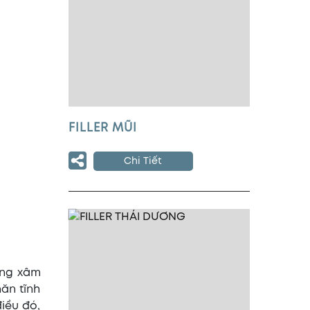
FILLER MŨI
Chi Tiết
ông xâm
ăn tĩnh
iều đó,