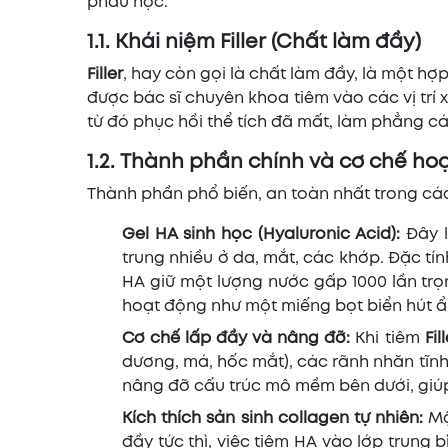
phẫu học.
1.1. Khái niệm Filler (Chất làm đầy)
Filler
, hay còn gọi là chất làm đầy, là một hợp
được bác sĩ chuyên khoa tiêm vào các vị trí
từ đó phục hồi thể tích đã mất, làm phẳng cá
1.2. Thành phần chính và cơ chế ho
Thành phần phổ biến, an toàn nhất trong các 
Gel HA sinh học (Hyaluronic Acid):
Đây 
trung nhiều ở da, mắt, các khớp. Đặc tí
HA giữ một lượng nước gấp 1000 lần trọn
hoạt động như một miếng bọt biển hút ẩ
Cơ chế lấp đầy và nâng đỡ:
Khi tiêm
Fil
dương, má, hốc mắt), các rãnh nhăn tĩnh
nâng đỡ cấu trúc mô mềm bên dưới, giú
Kích thích sản sinh collagen tự nhiên:
Mộ
đầy tức thì, việc tiêm HA vào lớp trung