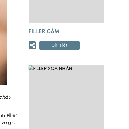
FILLER CẰM
Chi Tiết
 phẫu
ình
Filler
 về giải