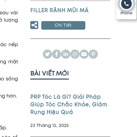
FILLER RÃNH MŨI MÁ
sau vài
Phone
hờ lượng
Chi Tiết
 các nếp
ơng mặt
BÀI VIẾT MỚI
ao sống
ng hơn.
PRP Tóc Là Gì? Giải Pháp
Giúp Tóc Chắc Khỏe, Giảm
Rụng Hiệu Quả
23 Tháng 12, 2025
ấp.