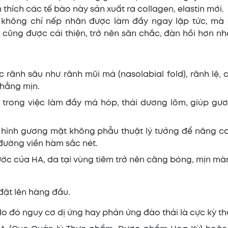
h thích các tế bào này sản xuất ra collagen, elastin mới.
 không chỉ nếp nhăn được làm đầy ngay lập tức, mà 
 cũng được cải thiện, trở nên săn chắc, đàn hồi hơn n
c rãnh sâu như rãnh mũi má (nasolabial fold), rãnh lệ,
phẳng mịn.
 trong việc làm đầy má hóp, thái dương lõm, giúp gư
 hình gương mặt không phẫu thuật lý tưởng để nâng c
 đường viền hàm sắc nét.
c của HA, da tại vùng tiêm trở nên căng bóng, mịn mà
đặt lên hàng đầu.
do đó nguy cơ dị ứng hay phản ứng đào thải là cực kỳ th