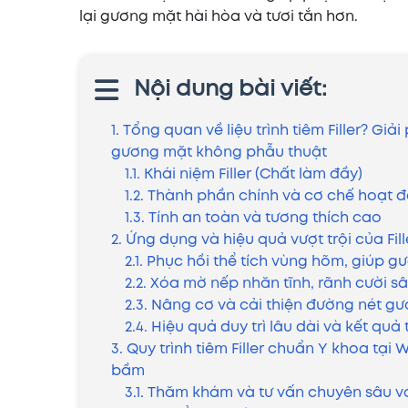
lại gương mặt hài hòa và tươi tắn hơn.
Nội dung bài viết:
1. Tổng quan về liệu trình tiêm Filler? Gi
gương mặt không phẫu thuật
1.1. Khái niệm Filler (Chất làm đầy)
1.2. Thành phần chính và cơ chế hoạt 
1.3. Tính an toàn và tương thích cao
2. Ứng dụng và hiệu quả vượt trội của Fi
2.1. Phục hồi thể tích vùng hõm, giúp 
2.2. Xóa mờ nếp nhăn tĩnh, rãnh cười s
2.3. Nâng cơ và cải thiện đường nét g
2.4. Hiệu quả duy trì lâu dài và kết quả 
3. Quy trình tiêm Filler chuẩn Y khoa tại 
bầm
3.1. Thăm khám và tư vấn chuyên sâu vớ