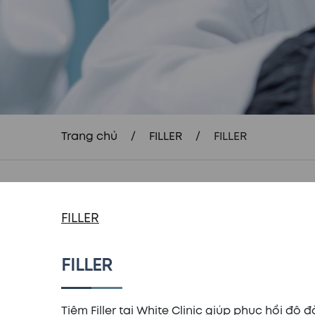
Trang chủ
/
FILLER
/
FILLER
FILLER
FILLER
Tiêm Filler tại White Clinic giúp phục hồi đ