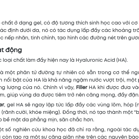
 chất ở dạng gel, có độ tương thích sinh học cao với cơ 
 xác định dưới da, nó có tác dụng lấp đầy các khoảng t
c nếp nhăn, tinh chỉnh, tạo hình các đường nét trên gư
ạt động
loại chất làm đầy hiện nay là Hyaluronic Acid (HA).
là một phân tử đường tự nhiên có sẵn trong cơ thể ngư
nh nổi bật của HA là khả năng ngậm nước vượt trội, một
g lượng của nó. Chính vì vậy,
Filler
HA khi được đưa và
m, giúp vùng da được tiêm trở nên căng mọng, đầy đặn
ler
, gel HA sẽ ngay lập tức lấp đầy các vùng lõm, hóp (
 (rãnh cười, khóe miệng). Đồng thời, nó tạo thành một 
p bề mặt da phẳng mịn, săn chắc hơn.
t số nghiên cứu khoa học đã chỉ ra rằng, ngoài tác d
 bì còn tạo ra một sự căng giãn nhẹ trên các nguyên bào