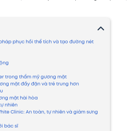
ải pháp phục hồi thể tích và tạo đường nét
động
ller trong thẩm mỹ gương mặt
gương mặt đầy đặn và trẻ trung hơn
âu
ương mặt hài hòa
tự nhiên
White Clinic: An toàn, tự nhiên và giảm sưng
i bác sĩ