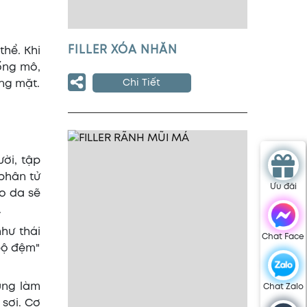
FILLER XÓA NHĂN
thể. Khi
rống mô,
Chi Tiết
ơng mặt.
ời, tập
 phân tử
Ưu đãi
o da sẽ
.
như thái
Chat Face
"bộ đệm"
ụng làm
Chat Zalo
 sợi. Cơ