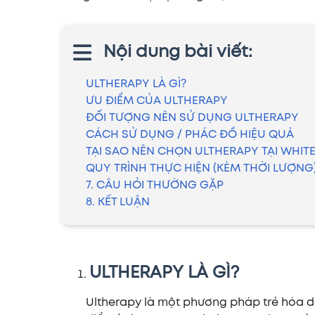
Nội dung bài viết:
ULTHERAPY LÀ GÌ?
ƯU ĐIỂM CỦA ULTHERAPY
ĐỐI TƯỢNG NÊN SỬ DỤNG ULTHERAPY
CÁCH SỬ DỤNG / PHÁC ĐỒ HIỆU QUẢ
TẠI SAO NÊN CHỌN ULTHERAPY TẠI WHITE
QUY TRÌNH THỰC HIỆN (KÈM THỜI LƯỢNG
7. CÂU HỎI THƯỜNG GẶP
8. KẾT LUẬN
ULTHERAPY LÀ GÌ?
Ultherapy là một phương pháp trẻ hóa d