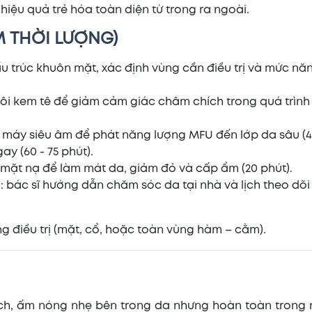
iệu quả trẻ hóa toàn diện từ trong ra ngoài.
M THỜI LƯỢNG)
ấu trúc khuôn mặt, xác định vùng cần điều trị và mức nă
bôi kem tê để giảm cảm giác châm chích trong quá trình đ
u máy siêu âm để phát năng lượng MFU đến lớp da sâu (4
y (60 - 75 phút).
p mặt nạ để làm mát da, giảm đỏ và cấp ẩm (20 phút).
h: bác sĩ hướng dẫn chăm sóc da tại nhà và lịch theo dõi 
ng điều trị (mặt, cổ, hoặc toàn vùng hàm – cằm).
ích, ấm nóng nhẹ bên trong da nhưng hoàn toàn trong