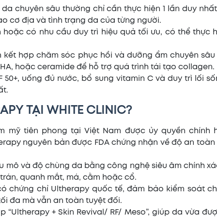
a da chuyên sâu thường chỉ cần thực hiện 1 lần duy nhấ
vào cơ địa và tình trạng da của từng người.
oặc có nhu cầu duy trì hiệu quả tối ưu, có thể thực hi
ên kết hợp chăm sóc phục hồi và dưỡng ẩm chuyên sâu 
A, hoặc ceramide để hỗ trợ quá trình tái tạo collagen.
0+, uống đủ nước, bổ sung vitamin C và duy trì lối số
ất.
APY TẠI WHITE CLINIC?
ẩm mỹ tiên phong tại Việt Nam được ủy quyền chính 
herapy nguyên bản được FDA chứng nhận về độ an toàn 
u mô và độ chùng da bằng công nghệ siêu âm chính xác
 trán, quanh mắt, má, cằm hoặc cổ.
u có chứng chỉ Ultherapy quốc tế, đảm bảo kiểm soát ch
ối đa mà vẫn an toàn tuyệt đối.
hợp “Ultherapy + Skin Revival/ RF/ Meso”, giúp da vừa đ