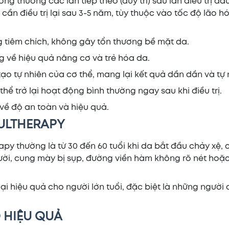
g thường các lần tiếp theo (duy trì) sau lần điều trị đầu
cần điều trị lại sau 3-5 năm, tùy thuộc vào tốc độ lão h
 tiêm chích, không gây tổn thương bề mặt da.
 về hiệu quả nâng cơ và trẻ hóa da.
i tạo tự nhiên của cơ thể, mang lại kết quả dần dần và tự 
hể trở lại hoạt động bình thường ngay sau khi điều trị.
ề độ an toàn và hiệu quả.
ULTHERAPY
rapy thường là từ 30 đến 60 tuổi khi da bắt đầu chảy xệ,
cười, cung mày bị sụp, đường viền hàm không rõ nét hoặ
lại hiệu quả cho người lớn tuổi, đặc biệt là những người 
 HIỆU QUẢ