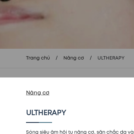
Trang chủ
/
Nâng cơ
/
ULTHERAPY
Nâng cơ
ULTHERAPY
Sóng siêu âm hội tụ nâng cơ, săn chắc da và