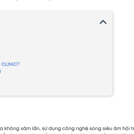
 CLINIC?
)
a không xâm lấn, sử dụng công nghệ sóng siêu âm hội tụ