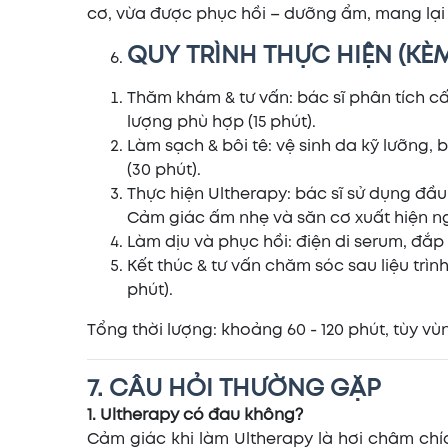
cơ, vừa được phục hồi – dưỡng ẩm, mang lại h
QUY TRÌNH THỰC HIỆN (KÈ
Thăm khám & tư vấn: bác sĩ phân tích c
lượng phù hợp (15 phút).
Làm sạch & bôi tê: vệ sinh da kỹ lưỡng, 
(30 phút).
Thực hiện Ultherapy: bác sĩ sử dụng đầ
Cảm giác ấm nhẹ và săn cơ xuất hiện nga
Làm dịu và phục hồi: điện di serum, đắ
Kết thúc & tư vấn chăm sóc sau liệu trìn
phút).
Tổng thời lượng: khoảng 60 - 120 phút, tùy vù
7. CÂU HỎI THƯỜNG GẶP
1. Ultherapy có đau không?
Cảm giác khi làm Ultherapy là hơi châm ch