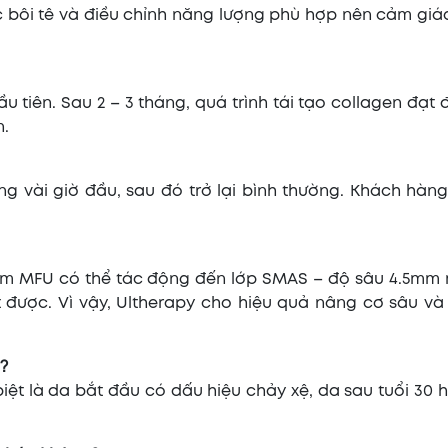
c bôi tê và điều chỉnh năng lượng phù hợp nên cảm giá
tiên. Sau 2 – 3 tháng, quá trình tái tạo collagen đạt đ
n.
g vài giờ đầu, sau đó trở lại bình thường. Khách hàng
điểm MFU có thể tác động đến lớp SMAS – độ sâu 4.5mm
được. Vì vậy, Ultherapy cho hiệu quả nâng cơ sâu và 
g?
biệt là da bắt đầu có dấu hiệu chảy xệ, da sau tuổi 30