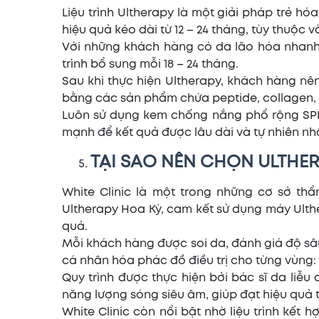
Liệu trình Ultherapy là một giải pháp trẻ hó
hiệu quả kéo dài từ 12 – 24 tháng, tùy thuộc 
Với những khách hàng có da lão hóa nhanh h
trình bổ sung mỗi 18 – 24 tháng.
Sau khi thực hiện Ultherapy, khách hàng n
bằng các sản phẩm chứa peptide, collagen, H
Luôn sử dụng kem chống nắng phổ rộng SPF 5
mạnh để kết quả được lâu dài và tự nhiên nh
TẠI SAO NÊN CHỌN ULTHER
White Clinic là một trong những cơ sở th
Ultherapy Hoa Kỳ, cam kết sử dụng máy Ult
quả.
Mỗi khách hàng được soi da, đánh giá độ sâ
cá nhân hóa phác đồ điều trị cho từng vùng:
Quy trình được thực hiện bởi bác sĩ da liễ
năng lượng sóng siêu âm, giúp đạt hiệu quả t
White Clinic còn nổi bật nhờ liệu trình kết 