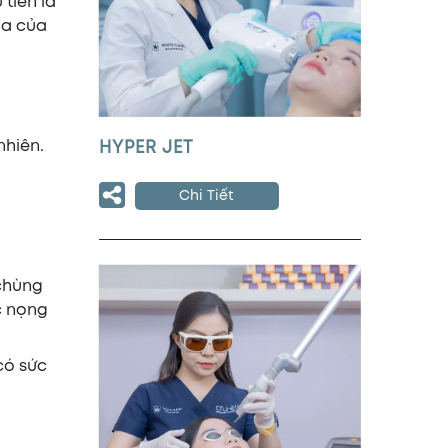
 tiên là
óa của
nhiên.
HYPER JET
Chi Tiết
 chùng
c nọng
có sức