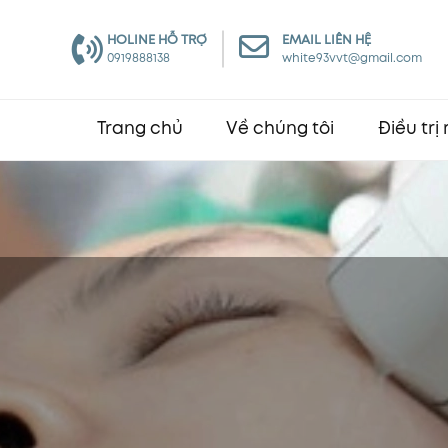
HOLINE HỖ TRỢ
EMAIL LIÊN HỆ
0919888138
white93vvt@gmail.com
Trang chủ
Về chúng tôi
Điều trị