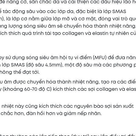
ể nâng cơ, săn chắc da và cải thiện các dấu hiệu lão h
ể tác động sâu vào các lớp da, đặc biệt là lớp SMAS
), là lớp cơ nằm giữa lớp mỡ và cơ mặt, đóng vai trò q
ăng lượng sóng siêu âm sẽ chuyển hóa thành nhiệt năng,
ch thích quá trình tái tạo collagen và elastin tự nhiên c
apy sử dụng sóng siêu âm hội tụ vi điểm (MFU) để đưa nă
ận lớp SMAS (độ sâu 4.5mm), một độ sâu mà các phương
hông thể đạt tới.
êu âm được chuyển hóa thành nhiệt năng, tạo ra các điể
 (khoảng 60-70 độ C) kích thích các sợi collagen và elas
nh nhiệt này cũng kích thích các nguyên bào sợi sản xuất
n chắc hơn, đàn hồi hơn và giảm nếp nhăn.