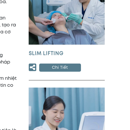
óa.
uan
 tạo ra
ủa cơ
SLIM LIFTING
ng
 pháp
Chi Tiết
m nhiệt
tin co