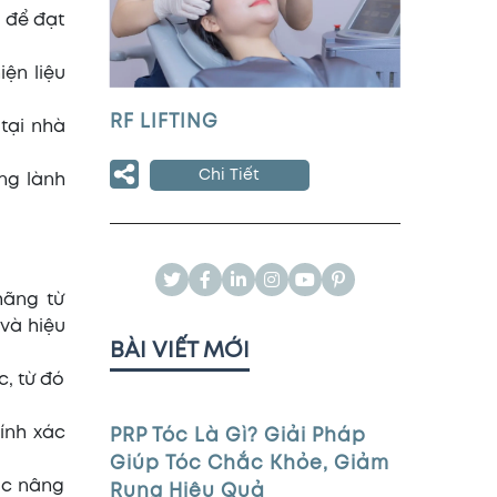
t để đạt
ện liệu
RF LIFTING
tại nhà
Chi Tiết
ng lành
hãng từ
và hiệu
BÀI VIẾT MỚI
, từ đó
ính xác
PRP Tóc Là Gì? Giải Pháp
Giúp Tóc Chắc Khỏe, Giảm
ược nâng
Rụng Hiệu Quả