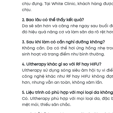
chịu đựng. Tại White Clinic, khách hàng đượ
chịu.
2. Bao lâu có thể thấy kết quả?
Da sẽ săn hơn và căng nhẹ ngay sau buổi đầu 
đó hiệu quả nâng cơ và làm săn da rõ rệt hơ
3. Sau khi làm có cần nghỉ dưỡng không?
Không cần. Da có thể hơi ửng hồng nhẹ tron
sinh hoạt và trang điểm như bình thường.
4. Ultherapy khác gì so với RF hay HIFU?
Ultherapy sử dụng sóng siêu âm hội tụ vi 
công nghệ khác như RF hay HIFU không đạt 
hơn, nhưng vẫn an toàn, không xâm lấn.
5. Liệu trình có phù hợp với mọi loại da khôn
Có. Ultherapy phù hợp với mọi loại da, đặc 
mệt mỏi, thiếu săn chắc.