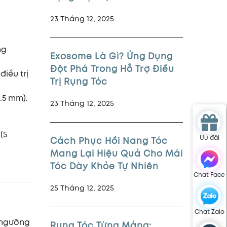
23 Tháng 12, 2025
ng
Exosome Là Gì? Ứng Dụng
Đột Phá Trong Hỗ Trợ Điều
iều trị
Trị Rụng Tóc
.5 mm).
23 Tháng 12, 2025
(5
Ưu đãi
Cách Phục Hồi Nang Tóc
Mang Lại Hiệu Quả Cho Mái
Tóc Dày Khỏe Tự Nhiên
Chat Face
25 Tháng 12, 2025
Chat Zalo
 ngưỡng
Rụng Tóc Từng Mảng: