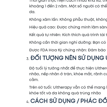
Thời gian thực hiện cách nhau khá xa, thôn
khoảng 1 đến 2 năm. Một số người có thể 
da.
Không xâm lấn: Không phẫu thuật, không
Hiệu quả cao: Được chứng minh lâm sàng
Kết quả tự nhiên: Kích thích quá trình tá
Không cần thời gian nghỉ dưỡng: Bạn có t
Được FDA Hoa Kỳ chứng nhận: Đảm bảo v
ĐỐI TƯỢNG NÊN SỬ DỤNG 
Độ tuổi lý tưởng nhất để thực hiện Ulthe
nhão, nếp nhăn ở trán, khóe mắt, rãnh 
cằm.
Trên 60 tuổi: Ultherapy vẫn có thể mang 
khỏe tốt và da không quá trùng nhão
CÁCH SỬ DỤNG / PHÁC ĐỒ