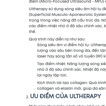
điểm (Micro-Focused Ultrasound - MFU) đ
Ultherapy sử dụng sóng siêu âm hội tụ đ
(Superficial Musculo-Aponeurotic System
trọng trong việc nâng đỡ cấu trúc da. N
các điểm nhiệt nhỏ ở độ sâu chính xác, kí
thể.
Quá trình này diễn ra như sau:
Sóng siêu âm vi điểm hội tụ: Ulther
lượng vào sâu bên trong da, đến t
laser hay sóng tần số vô tuyến (RF) k
Tạo điểm nhiệt: Năng lượng sóng si
nhỏ ở độ sâu chính xác. Nhiệt độ này
lại ngay lập tức.
Kích thích tái tạo collagen: Quá trì
collagen và elastin mới, giúp da să
ƯU ĐIỂM CỦA ULTHERAPY