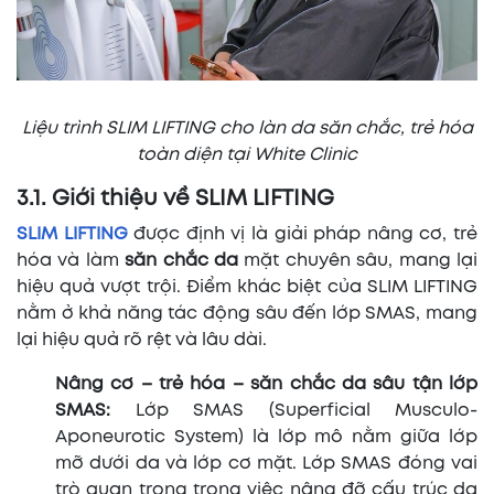
Liệu trình SLIM LIFTING cho làn da săn chắc, trẻ hóa
toàn diện tại White Clinic
3.1. Giới thiệu về SLIM LIFTING
SLIM LIFTING
được định vị là giải pháp nâng cơ, trẻ
hóa và làm
săn chắc da
mặt chuyên sâu, mang lại
hiệu quả vượt trội. Điểm khác biệt của SLIM LIFTING
nằm ở khả năng tác động sâu đến lớp SMAS, mang
lại hiệu quả rõ rệt và lâu dài.
Nâng cơ – trẻ hóa – săn chắc da sâu tận lớp
SMAS:
Lớp SMAS (Superficial Musculo-
Aponeurotic System) là lớp mô nằm giữa lớp
mỡ dưới da và lớp cơ mặt. Lớp SMAS đóng vai
trò quan trọng trong việc nâng đỡ cấu trúc da