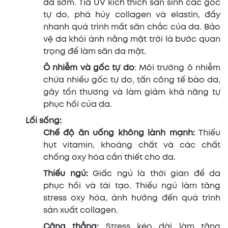
da sớm. Tia UV kích thích sản sinh các gốc
tự do, phá hủy collagen và elastin, đẩy
nhanh quá trình mất săn chắc của da. Bảo
vệ da khỏi ánh nắng mặt trời là bước quan
trọng để làm săn da mặt.
Ô nhiễm và gốc tự do
: Môi trường ô nhiễm
chứa nhiều gốc tự do, tấn công tế bào da,
gây tổn thương và làm giảm khả năng tự
phục hồi của da.
Lối sống:
Chế độ ăn uống không lành mạnh:
Thiếu
hụt vitamin, khoáng chất và các chất
chống oxy hóa cần thiết cho da.
Thiếu ngủ:
Giấc ngủ là thời gian để da
phục hồi và tái tạo. Thiếu ngủ làm tăng
stress oxy hóa, ảnh hưởng đến quá trình
sản xuất collagen.
Căng thẳng:
Stress kéo dài làm tăng