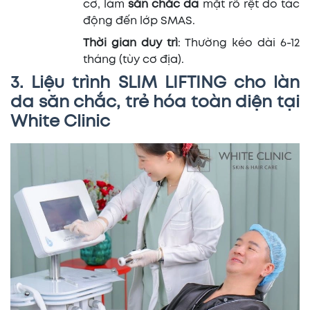
cơ, làm
săn chắc da
mặt rõ rệt do tác
động đến lớp SMAS.
Thời gian duy trì
: Thường kéo dài 6-12
tháng (tùy cơ địa).
3. Liệu trình SLIM LIFTING cho làn
da săn chắc, trẻ hóa toàn diện tại
White Clinic