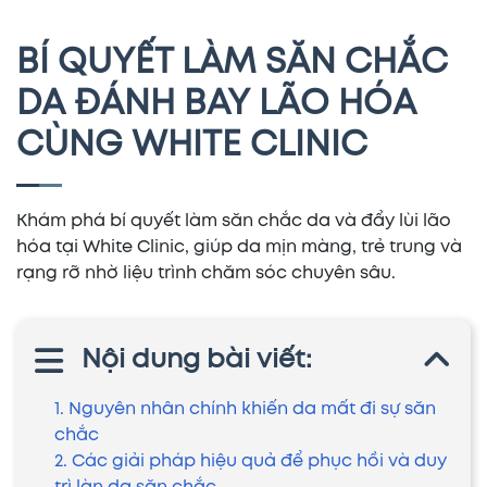
BÍ QUYẾT LÀM SĂN CHẮC
DA ĐÁNH BAY LÃO HÓA
CÙNG WHITE CLINIC
Khám phá bí quyết làm săn chắc da và đẩy lùi lão
hóa tại White Clinic, giúp da mịn màng, trẻ trung và
rạng rỡ nhờ liệu trình chăm sóc chuyên sâu.
Nội dung bài viết:
1. Nguyên nhân chính khiến da mất đi sự săn
chắc
2. Các giải pháp hiệu quả để phục hồi và duy