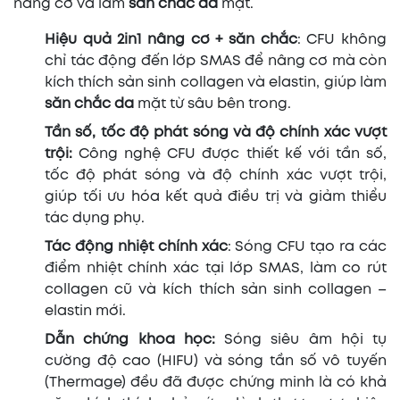
nâng cơ và làm
săn chắc da
mặt.
Hiệu quả 2in1 nâng cơ + săn chắc
: CFU không
chỉ tác động đến lớp SMAS để nâng cơ mà còn
kích thích sản sinh collagen và elastin, giúp làm
săn chắc da
mặt từ sâu bên trong.
Tần số, tốc độ phát sóng và độ chính xác vượt
trội:
Công nghệ CFU được thiết kế với tần số,
tốc độ phát sóng và độ chính xác vượt trội,
giúp tối ưu hóa kết quả điều trị và giảm thiểu
tác dụng phụ.
Tác động nhiệt chính xác
: Sóng CFU tạo ra các
điểm nhiệt chính xác tại lớp SMAS, làm co rút
collagen cũ và kích thích sản sinh collagen –
elastin mới.
Dẫn chứng khoa học:
Sóng siêu âm hội tụ
cường độ cao (HIFU) và sóng tần số vô tuyến
(Thermage) đều đã được chứng minh là có khả