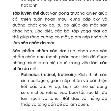
hạt lanh.
Tập luyện thể dục:
Vận động thường xuyên giúp
cải thiện tuần hoàn máu, cung cấp oxy và
dưỡng chất cho da, từ đó giúp da mặt săn
chắc hơn. Đặc biệt, các bài tập yoga mặt có
thể giúp tăng cường cơ mặt, giảm nếp nhăn và
làm
săn chắc da
mặt.
Sản phẩm chăm sóc da
: Lựa chọn các sản
phẩm chứa các thành phần hoạt tính đã được
chứng minh là có hiệu quả trong việc làm
săn
chắc da
mặt.
Retinoids (retinol, tretinoin):
Kích thích sản
sinh collagen, giảm nếp nhăn và cải thiện
kết cấu da. Ví dụ, bạn có thể sử dụng
serum chứa retinol vào buổi tối, sau khi đã
làm sạch và toner. Bắt đầu với nồng độ
thấp và tăng dần để da làm quen.