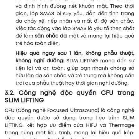
và định hình đường nét khuôn mặt. Theo thời
gian, lớp SMAS bị suy yếu, dẫn đến tình trạng
da chảy xệ, nếp nhăn và mất đi độ săn chắc.
Việc tác động vào lớp SMAS là yếu tố then chốt
để làm
săn chắc da
mặt và mang lại hiệu quả
trẻ hóa toàn diện.
Hiệu quả ngay sau 1 lần, không phẫu thuật,
không nghỉ dưỡng:
SLIM LIFTING mang đến sự
tiện lợi và an toàn, giúp bạn nhanh chóng sở
hữu làn da săn chắc và trẻ trung mà không cần
trải qua phẫu thuật hay thời gian nghỉ dưỡng.
3.2. Công nghệ độc quyền CFU trong
SLIM LIFTING
CFU (Công nghệ Focused Ultrasound) là công nghệ
độc quyền được sử dụng trong liệu trình SLIM
LIFTING, kết hợp ưu điểm của HIFU và Thermage
trong cùng một liệu trình, mang lại hiệu quả kép: