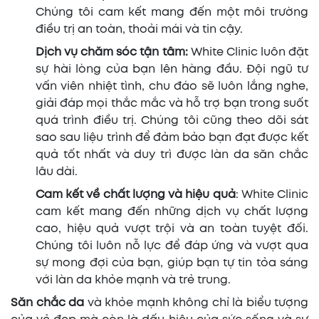
Chúng tôi cam kết mang đến một môi trường
điều trị an toàn, thoải mái và tin cậy.
Dịch vụ chăm sóc tận tâm:
White Clinic luôn đặt
sự hài lòng của bạn lên hàng đầu. Đội ngũ tư
vấn viên nhiệt tình, chu đáo sẽ luôn lắng nghe,
giải đáp mọi thắc mắc và hỗ trợ bạn trong suốt
quá trình điều trị. Chúng tôi cũng theo dõi sát
sao sau liệu trình để đảm bảo bạn đạt được kết
quả tốt nhất và duy trì được làn da săn chắc
lâu dài.
Cam kết về chất lượng và hiệu quả
: White Clinic
cam kết mang đến những dịch vụ chất lượng
cao, hiệu quả vượt trội và an toàn tuyệt đối.
Chúng tôi luôn nỗ lực để đáp ứng và vượt qua
sự mong đợi của bạn, giúp bạn tự tin tỏa sáng
với làn da khỏe mạnh và trẻ trung.
Săn chắc da
và khỏe mạnh không chỉ là biểu tượng