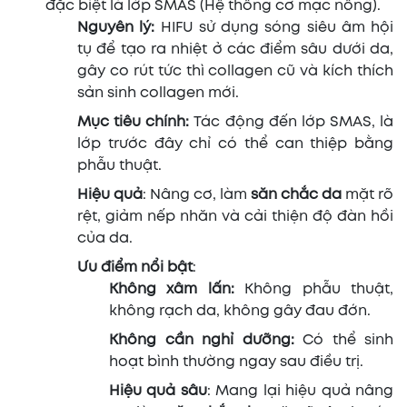
đặc biệt là lớp SMAS (Hệ thống cơ mạc nông).
Nguyên lý:
HIFU sử dụng sóng siêu âm hội
tụ để tạo ra nhiệt ở các điểm sâu dưới da,
gây co rút tức thì collagen cũ và kích thích
sản sinh collagen mới.
Mục tiêu chính:
Tác động đến lớp SMAS, là
lớp trước đây chỉ có thể can thiệp bằng
phẫu thuật.
Hiệu quả
: Nâng cơ, làm
săn chắc da
mặt rõ
rệt, giảm nếp nhăn và cải thiện độ đàn hồi
của da.
Ưu điểm nổi bật
:
Không xâm lấn:
Không phẫu thuật,
không rạch da, không gây đau đớn.
Không cần nghỉ dưỡng:
Có thể sinh
hoạt bình thường ngay sau điều trị.
Hiệu quả sâu
: Mang lại hiệu quả nâng