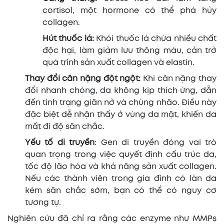
cortisol, một hormone có thể phá hủy
collagen.
Hút thuốc lá:
Khói thuốc lá chứa nhiều chất
độc hại, làm giảm lưu thông máu, cản trở
quá trình sản xuất collagen và elastin.
Thay đổi cân nặng đột ngột:
Khi cân nặng thay
đổi nhanh chóng, da không kịp thích ứng, dẫn
đến tình trạng giãn nở và chùng nhão. Điều này
đặc biệt dễ nhận thấy ở vùng da mặt, khiến da
mất đi độ săn chắc.
Yếu tố di truyền
: Gen di truyền đóng vai trò
quan trọng trong việc quyết định cấu trúc da,
tốc độ lão hóa và khả năng sản xuất collagen.
Nếu các thành viên trong gia đình có làn da
kém săn chắc sớm, bạn có thể có nguy cơ
tương tự.
Nghiên cứu đã chỉ ra rằng các enzyme như MMPs