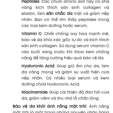
Peptides
: Các chuỗi amino axit này có khả
năng kích thích sản sinh collagen và
elastin, làm
săn chắc da
mặt và giảm nếp
nhăn. Bạn có thể tìm thấy peptides trong
các loại kem dưỡng hoặc serum.
Vitamin C
: Chất chống oxy hóa mạnh mẽ,
bảo vệ da khỏi các gốc tự do và kích thích
sản sinh collagen. Sử dụng serum vitamin C
vào buổi sáng trước khi thoa kem chống
nắng để tăng cường hiệu quả bảo vệ da.
Hyaluronic Acid:
Giúp giữ ẩm cho da, làm
da căng mọng và giảm sự xuất hiện của
nếp nhăn. Có nhiều loại serum và kem
dưỡng chứa Hyaluronic Acid.
Niacinamide:
Giúp cải thiện độ đàn hồi của
da, giảm viêm và thu nhỏ lỗ chân lông.
Bảo vệ da khỏi ánh nắng mặt trời
: Ánh nắng
mặt trời là một trong những nguyên nhân hàng