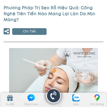
Phương Pháp Trị Sẹo Rỗ Hiệu Quả: Công
Nghệ Tiên Tiến Nào Mang Lại Làn Da Mịn
Màng?
Chi Tiết
Ưu đãi
Chat Face
Zalo
Chỉ đường