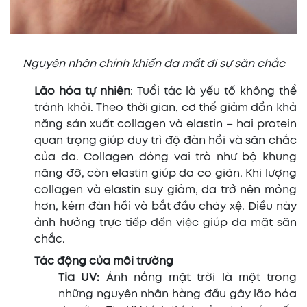
Nguyên nhân chính khiến da mất đi sự săn chắc
Lão hóa tự nhiên
: Tuổi tác là yếu tố không thể
tránh khỏi. Theo thời gian, cơ thể giảm dần khả
năng sản xuất collagen và elastin – hai protein
quan trọng giúp duy trì độ đàn hồi và săn chắc
của da. Collagen đóng vai trò như bộ khung
nâng đỡ, còn elastin giúp da co giãn. Khi lượng
collagen và elastin suy giảm, da trở nên mỏng
hơn, kém đàn hồi và bắt đầu chảy xệ. Điều này
ảnh hưởng trực tiếp đến việc giúp da mặt săn
chắc.
Tác động của môi trường
Tia UV:
Ánh nắng mặt trời là một trong
những nguyên nhân hàng đầu gây lão hóa