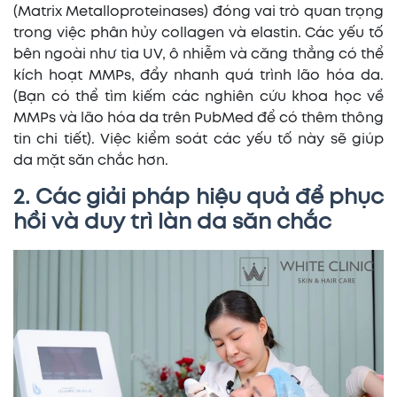
(Matrix Metalloproteinases) đóng vai trò quan trọng
trong việc phân hủy collagen và elastin. Các yếu tố
bên ngoài như tia UV, ô nhiễm và căng thẳng có thể
kích hoạt MMPs, đẩy nhanh quá trình lão hóa da.
(Bạn có thể tìm kiếm các nghiên cứu khoa học về
MMPs và lão hóa da trên PubMed để có thêm thông
tin chi tiết). Việc kiểm soát các yếu tố này sẽ giúp
da mặt săn chắc hơn.
2. Các giải pháp hiệu quả để phục
hồi và duy trì làn da săn chắc