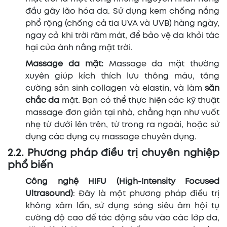
đầu gây lão hóa da. Sử dụng kem chống nắng
phổ rộng (chống cả tia UVA và UVB) hàng ngày,
ngay cả khi trời râm mát, để bảo vệ da khỏi tác
hại của ánh nắng mặt trời.
Massage da mặt:
Massage da mặt thường
xuyên giúp kích thích lưu thông máu, tăng
cường sản sinh collagen và elastin, và làm
săn
chắc da
mặt. Bạn có thể thực hiện các kỹ thuật
massage đơn giản tại nhà, chẳng hạn như vuốt
nhẹ từ dưới lên trên, từ trong ra ngoài, hoặc sử
dụng các dụng cụ massage chuyên dụng.
2.2. Phương pháp điều trị chuyên nghiệp
phổ biến
Công nghệ HIFU (High-Intensity Focused
Ultrasound)
: Đây là một phương pháp điều trị
không xâm lấn, sử dụng sóng siêu âm hội tụ
cường độ cao để tác động sâu vào các lớp da,