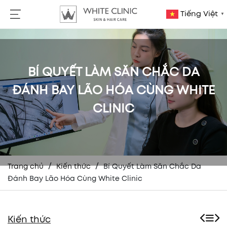
Tiếng Việt
▼
BÍ QUYẾT LÀM SĂN CHẮC DA
ĐÁNH BAY LÃO HÓA CÙNG WHITE
CLINIC
/
/
Trang chủ
Kiến thức
Bí Quyết Làm Săn Chắc Da
Đánh Bay Lão Hóa Cùng White Clinic
Kiến thức