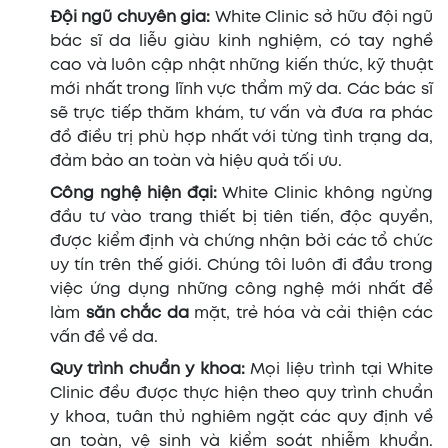
Đội ngũ chuyên gia:
White Clinic sở hữu đội ngũ
bác sĩ da liễu giàu kinh nghiệm, có tay nghề
cao và luôn cập nhật những kiến thức, kỹ thuật
mới nhất trong lĩnh vực thẩm mỹ da. Các bác sĩ
sẽ trực tiếp thăm khám, tư vấn và đưa ra phác
đồ điều trị phù hợp nhất với từng tình trạng da,
đảm bảo an toàn và hiệu quả tối ưu.
Công nghệ hiện đại:
White Clinic không ngừng
đầu tư vào trang thiết bị tiên tiến, độc quyền,
được kiểm định và chứng nhận bởi các tổ chức
uy tín trên thế giới. Chúng tôi luôn đi đầu trong
việc ứng dụng những công nghệ mới nhất để
làm
săn chắc da
mặt, trẻ hóa và cải thiện các
vấn đề về da.
Quy trình chuẩn y khoa:
Mọi liệu trình tại White
Clinic đều được thực hiện theo quy trình chuẩn
y khoa, tuân thủ nghiêm ngặt các quy định về
an toàn, vệ sinh và kiểm soát nhiễm khuẩn.