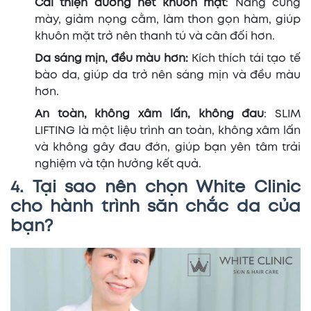
Cải thiện đường nét khuôn mặt
: Nâng cung
mày, giảm nọng cằm, làm thon gọn hàm, giúp
khuôn mặt trở nên thanh tú và cân đối hơn.
Da sáng mịn, đều màu hơn:
Kích thích tái tạo tế
bào da, giúp da trở nên sáng mịn và đều màu
hơn.
An toàn, không xâm lấn, không đau
: SLIM
LIFTING là một liệu trình an toàn, không xâm lấn
và không gây đau đớn, giúp bạn yên tâm trải
nghiệm và tận hưởng kết quả.
4. Tại sao nên chọn White Clinic
cho hành trình săn chắc da của
bạn?