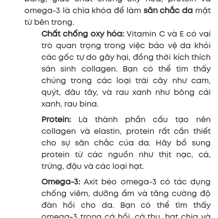
omega-3 là chìa khóa để làm
săn chắc da
mặt
từ bên trong.
Chất chống oxy hóa:
Vitamin C và E có vai
trò quan trọng trong việc bảo vệ da khỏi
các gốc tự do gây hại, đồng thời kích thích
sản sinh collagen. Bạn có thể tìm thấy
chúng trong các loại trái cây như cam,
quýt, dâu tây, và rau xanh như bông cải
xanh, rau bina.
Protein:
Là thành phần cấu tạo nên
collagen và elastin, protein rất cần thiết
cho sự săn chắc của da. Hãy bổ sung
protein từ các nguồn như thịt nạc, cá,
trứng, đậu và các loại hạt.
Omega-3:
Axit béo omega-3 có tác dụng
chống viêm, dưỡng ẩm và tăng cường độ
đàn hồi cho da. Bạn có thể tìm thấy
omega-3 trong cá hồi, cá thu, hạt chia và