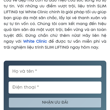
của vẻ đẹp mà còn là dấu hiệu của sức sống và sự
tự tin. Với những ưu điểm vượt trội, liệu trình SLIM
LIFTING tại White Clinic chính là giải pháp tối ưu giúp
bạn giúp da mặt săn chắc, lấy lại vẻ thanh xuân và
sự tự tin vốn có. Chúng tôi cam kết mang đến hiệu
quả làm săn da mặt vượt trội, bền vững và an toàn
tuyệt đối. Đừng chần chừ thêm nữa! Hãy liên hệ
ngay với
White Clinic
để được tư vấn miễn phí và
trải nghiệm liệu trình SLIM LIFTING ngay hôm nay.
NHẬN ƯU ĐÃI