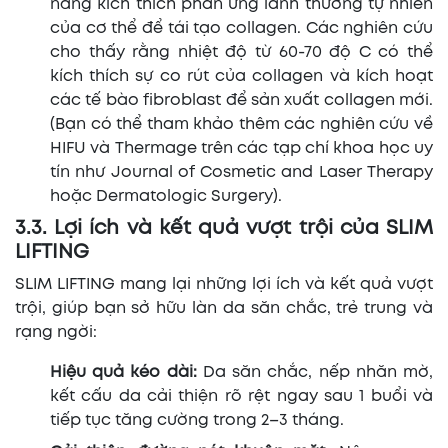
năng kích thích phản ứng lành thương tự nhiên
của cơ thể để tái tạo collagen. Các nghiên cứu
cho thấy rằng nhiệt độ từ 60-70 độ C có thể
kích thích sự co rút của collagen và kích hoạt
các tế bào fibroblast để sản xuất collagen mới.
(Bạn có thể tham khảo thêm các nghiên cứu về
HIFU và Thermage trên các tạp chí khoa học uy
tín như Journal of Cosmetic and Laser Therapy
hoặc Dermatologic Surgery).
3.3. Lợi ích và kết quả vượt trội của SLIM
LIFTING
SLIM LIFTING mang lại những lợi ích và kết quả vượt
trội, giúp bạn sở hữu làn da săn chắc, trẻ trung và
rạng ngời:
Hiệu quả kéo dài:
Da săn chắc, nếp nhăn mờ,
kết cấu da cải thiện rõ rệt ngay sau 1 buổi và
tiếp tục tăng cường trong 2–3 tháng.