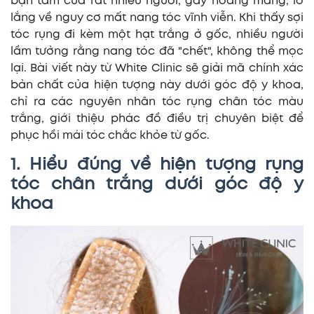
bận tâm của rất nhiều người, gây hoang mang, lo
lắng về nguy cơ mất nang tóc vĩnh viễn. Khi thấy sợi
tóc rụng đi kèm một hạt trắng ở gốc, nhiều người
lầm tưởng rằng nang tóc đã "chết", không thể mọc
lại. Bài viết này từ White Clinic sẽ giải mã chính xác
bản chất của hiện tượng này dưới góc độ y khoa,
chỉ ra các nguyên nhân tóc rụng chân tóc màu
trắng, giới thiệu phác đồ điều trị chuyên biệt để
phục hồi mái tóc chắc khỏe từ gốc.
1. Hiểu đúng về hiện tượng rụng
tóc chân trắng dưới góc độ y
khoa