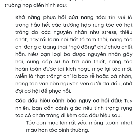
trường hợp điển hình sau:
Khả năng phục hồi của nang tóc:
Tin vui là
trong hầu hết các trường hợp rụng tóc có hạt
trắng do các nguyên nhân như stress, thiếu
chất, hay rối loạn nội tiết tố tạm thời, nang tóc
chỉ đang ở trạng thái "ngủ đông" chứ chưa chết
hẳn. Nếu bạn loại bỏ được nguyên nhân gây
hại, cung cấp sự hỗ trợ cần thiết, nang tóc
hoàn toàn được tái kích hoạt, mọc lại tóc mới.
Miễn là "hạt trắng" chỉ là bao rễ hoặc bã nhờn,
nang tóc vẫn còn nguyên vẹn dưới da đầu, chờ
đợi cơ hội để phục hồi.
Các dấu hiệu cảnh báo nguy cơ hói đầu:
Tuy
nhiên, bạn cần cảnh giác nếu tình trạng rụng
tóc có chân trắng đi kèm các dấu hiệu sau:
Tóc con mọc lên rất yếu, mỏng, xoăn, nhạt
màu hơn tóc bình thường.