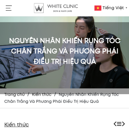
Tiếng Việt
▼
NGUYÊN NHÂN KHIẾN RỤNG TÓC
CHÂN TRẮNG VÀ PHƯƠNG PHÁI
ĐIỀU TRỊ HIỆU QUẢ
/
/
Trang chủ
Kiến thức
Nguyên Nhân Khiến Rụng Tóc
Chân Trắng Và Phương Phái Điều Trị Hiệu Quả
Kiến thức