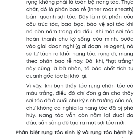
rụng không phải là toàn bộ nang tóc. Thực
chất, đó là phần bao rễ (inner root sheath)
bám quanh sợi tóc. Đây là một phần của
cấu trúc tóc, bao bọc, bảo vệ sợi tóc khi
nó còn nằm trong da đầu. Khi một sợi tóc
hoàn thành chu kỳ sống của mình, bước
vào giai đoạn nghỉ (giai đoạn Telogen), nó
sẽ tự tách ra khỏi nang tóc, rụng đi, mang
theo phần bao rễ này. Đôi khi, "hạt trắng"
này cũng là bã nhờn, tế bào chết tích tụ
quanh gốc tóc bị khô lại.
Vì vậy, khi bạn thấy tóc rụng chân tóc có
màu trắng, điều đó chỉ đơn giản cho thấy
sợi tóc đã ở cuối chu kỳ sinh trưởng của nó,
chứ không có nghĩa là nang tóc đã bị phá
hủy. Nang tóc vẫn còn nằm lại dưới da
đầu, sẵn sàng để tạo ra một sợi tóc mới.
Phân biệt rụng tóc sinh lý và rụng tóc bệnh lý: