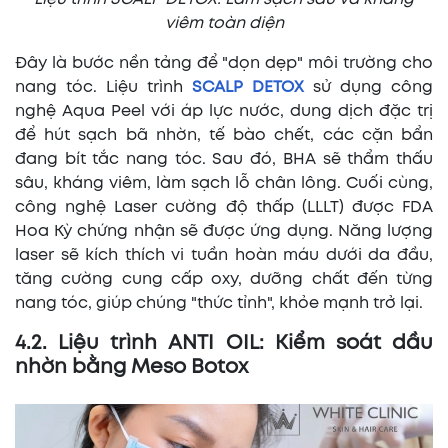
viêm toàn diện
Đây là bước nền tảng để "dọn dẹp" môi trường cho
nang tóc. Liệu trình
SCALP DETOX
sử dụng công
nghệ Aqua Peel với áp lực nước, dung dịch đặc trị
để hút sạch bã nhờn, tế bào chết, các cặn bẩn
đang bít tắc nang tóc. Sau đó, BHA sẽ thẩm thấu
sâu, kháng viêm, làm sạch lỗ chân lông. Cuối cùng,
công nghệ Laser cường độ thấp (LLLT) được FDA
Hoa Kỳ chứng nhận sẽ được ứng dụng. Năng lượng
laser sẽ kích thích vi tuần hoàn máu dưới da đầu,
tăng cường cung cấp oxy, dưỡng chất đến từng
nang tóc, giúp chúng "thức tỉnh", khỏe mạnh trở lại.
4.2. Liệu trình ANTI OIL: Kiểm soát dầu
nhờn bằng Meso Botox