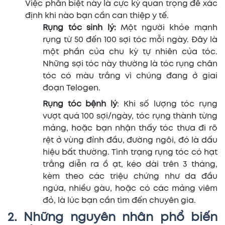
Việc phân biệt này là cực kỳ quan trọng để xác
định khi nào bạn cần can thiệp y tế.
Rụng tóc sinh lý:
Một người khỏe mạnh
rụng từ 50 đến 100 sợi tóc mỗi ngày. Đây là
một phần của chu kỳ tự nhiên của tóc.
Những sợi tóc này thường là tóc rụng chân
tóc có màu trắng vì chúng đang ở giai
đoạn Telogen.
Rụng tóc bệnh lý
: Khi số lượng tóc rụng
vượt quá 100 sợi/ngày, tóc rụng thành từng
mảng, hoặc bạn nhận thấy tóc thưa đi rõ
rệt ở vùng đỉnh đầu, đường ngôi, đó là dấu
hiệu bất thường. Tình trạng rụng tóc có hạt
trắng diễn ra ồ ạt, kéo dài trên 3 tháng,
kèm theo các triệu chứng như da đầu
ngứa, nhiều gàu, hoặc có các mảng viêm
đỏ, là lúc bạn cần tìm đến chuyên gia.
2. Những nguyên nhân phổ biến