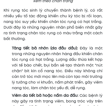
kèm theo chân trắng
Khi rụng tóc sinh lý chuyển thành bệnh lý, có rất
nhiều yếu tố tác động khiến chu kỳ tóc bị rối loạn,
nang tóc suy yếu khiến chân tóc rụng có hạt trắng.
Dưới đây là những nguyên nhân phổ biến nhất gây
ra tình trạng chân tóc rụng có màu trắng một cách
bất thường.
Tăng tiết bã nhờn (da đầu dầu):
Đây là một
trong những nguyên nhân hàng đầu khiến chân
tóc rụng có hạt trắng. Lượng dầu thừa kết hợp
với tế bào chết, bụi bẩn sẽ tạo thành một "nút
chặn" bít kín cổ nang tóc. Điều này không chỉ
cản trở tóc mới mọc lên mà còn tạo môi trường
lý tưởng cho vi khuẩn, nấm phát triển, gây viêm
nang tóc, làm chân tóc yếu đi, dễ rụng.
Viêm da tiết bã hoặc nấm da đầu:
Các bệnh lý
này gây ra tình trạng viêm, bong tróc vảy trên