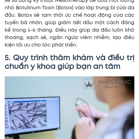
sẽ sử dụng kỹ thuật Mesotherapy để đưa một lượng
nhỏ Botulinum Toxin (Botox) vào lớp trung bì của da
đầu. Botox sẽ tạm thời ức chế hoạt động của các
tuyến bã nhờn, giúp giảm tiết dầu một cách đáng
kể trong 4-6 tháng. Điều này giúp da đầu luôn khô
thoáng, sạch sẽ, ngăn ngừa viêm nhiễm, tạo điều
kiện tối ưu cho tóc phát triển.
5. Quy trình thăm khám và điều trị
chuẩn y khoa giúp bạn an tâm