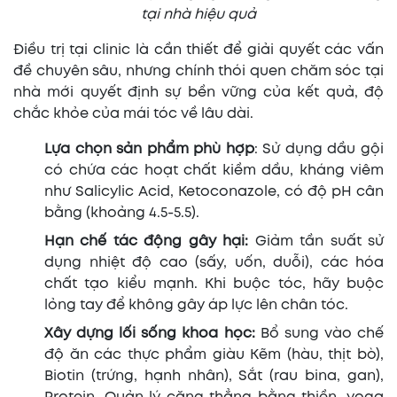
tại nhà hiệu quả
Điều trị tại clinic là cần thiết để giải quyết các vấn
đề chuyên sâu, nhưng chính thói quen chăm sóc tại
nhà mới quyết định sự bền vững của kết quả, độ
chắc khỏe của mái tóc về lâu dài.
Lựa chọn sản phẩm phù hợp
: Sử dụng dầu gội
có chứa các hoạt chất kiềm dầu, kháng viêm
như Salicylic Acid, Ketoconazole, có độ pH cân
bằng (khoảng 4.5-5.5).
Hạn chế tác động gây hại:
Giảm tần suất sử
dụng nhiệt độ cao (sấy, uốn, duỗi), các hóa
chất tạo kiểu mạnh. Khi buộc tóc, hãy buộc
lỏng tay để không gây áp lực lên chân tóc.
Xây dựng lối sống khoa học:
Bổ sung vào chế
độ ăn các thực phẩm giàu Kẽm (hàu, thịt bò),
Biotin (trứng, hạnh nhân), Sắt (rau bina, gan),