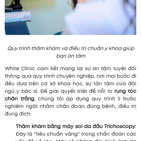
Quy trình thăm khám và điều trị chuẩn y khoa giúp
bạn an tâm
White Clinic cam kết mang lại sự an tâm tuyệt đối
thông qua quy trình chuyên nghiệp, nơi mọi bước đi
đều dựa trên cơ sở khoa học, sự tận tâm của đội
ngũ y bác sĩ. Để giải quyết triệt để nỗi lo
rụng tóc
chân trắng
, chúng tôi áp dụng quy trình 5 bước
nghiêm ngặt nhằm chẩn đoán đúng bệnh, điều trị
đúng đích:
Thăm khám bằng máy soi da đầu Trichoscopy
:
Đây là "tiêu chuẩn vàng" trong chẩn đoán các