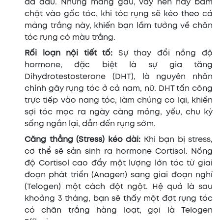
da đầu. Những mảng gàu, vảy nến này bám
chặt vào gốc tóc, khi tóc rụng sẽ kéo theo cả
mảng trắng này, khiến bạn lầm tưởng về chân
tóc rụng có màu trắng.
Rối loạn nội tiết tố:
Sự thay đổi nồng độ
hormone, đặc biệt là sự gia tăng
Dihydrotestosterone (DHT), là nguyên nhân
chính gây rụng tóc ở cả nam, nữ. DHT tấn công
trực tiếp vào nang tóc, làm chúng co lại, khiến
sợi tóc mọc ra ngày càng mỏng, yếu, chu kỳ
sống ngắn lại, dẫn đến rụng sớm.
Căng thẳng (Stress) kéo dài:
Khi bạn bị stress,
cơ thể sẽ sản sinh ra hormone Cortisol. Nồng
độ Cortisol cao đẩy một lượng lớn tóc từ giai
đoạn phát triển (Anagen) sang giai đoạn nghỉ
(Telogen) một cách đột ngột. Hệ quả là sau
khoảng 3 tháng, bạn sẽ thấy một đợt rụng tóc
có chân trắng hàng loạt, gọi là Telogen