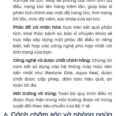
vấn-đề về tóc. Máy sẽ phóng đại hình ảnh da
đầu, nang tóc lên hàng trăm lần, giúp bác sĩ
phân tích chính xác mật độ nang tóc, tình trạng
bít tắc, mức độ viêm, sức khỏe của sợi tóc.
Phác đồ cá nhân hóa:
Dựa trên kết quả phân
tích, khai thác bệnh sử, bác sĩ chuyên khoa sẽ
trực tiếp xây dựng một phác đồ điều trị riêng
biệt, kết hợp các công nghệ phù hợp nhất với
tình trạng của bạn.
Công nghệ và dược chất chính hãng:
Chúng tôi
cam kết sử dụng các hệ thống máy móc tiên
tiến nhất như iRestore Elite, Aqua Peel, dược
chất được cấp phép, đảm bảo hiệu quả, an
toàn tối đa.
Môi trường vô trùng:
Toàn bộ quy trình điều trị
được thực hiện trong môi trường được vô trùng
tuyệt đối theo tiêu chuẩn của Bộ Y tế.
6. Cách chăm sóc và phòng ngừa