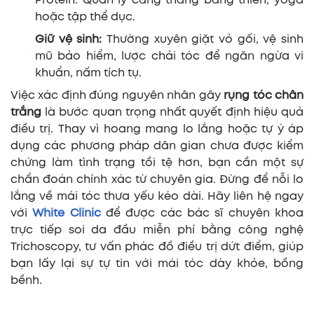
Protein. Quản lý căng thẳng bằng thiền, yoga
hoặc tập thể dục.
Giữ vệ sinh:
Thường xuyên giặt vỏ gối, vệ sinh
mũ bảo hiểm, lược chải tóc để ngăn ngừa vi
khuẩn, nấm tích tụ.
Việc xác định đúng nguyên nhân gây
rụng tóc chân
trắng
là bước quan trọng nhất quyết định hiệu quả
điều trị. Thay vì hoang mang lo lắng hoặc tự ý áp
dụng các phương pháp dân gian chưa được kiểm
chứng làm tình trạng tồi tệ hơn, bạn cần một sự
chẩn đoán chính xác từ chuyên gia. Đừng để nỗi lo
lắng về mái tóc thưa yếu kéo dài. Hãy liên hệ ngay
với
White Clinic
để được các bác sĩ chuyên khoa
trực tiếp soi da đầu miễn phí bằng công nghệ
Trichoscopy, tư vấn phác đồ điều trị dứt điểm, giúp
bạn lấy lại sự tự tin với mái tóc dày khỏe, bồng
bềnh.