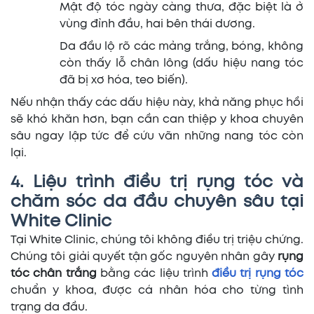
Mật độ tóc ngày càng thưa, đặc biệt là ở
vùng đỉnh đầu, hai bên thái dương.
Da đầu lộ rõ các mảng trắng, bóng, không
còn thấy lỗ chân lông (dấu hiệu nang tóc
đã bị xơ hóa, teo biến).
Nếu nhận thấy các dấu hiệu này, khả năng phục hồi
sẽ khó khăn hơn, bạn cần can thiệp y khoa chuyên
sâu ngay lập tức để cứu vãn những nang tóc còn
lại.
4. Liệu trình điều trị rụng tóc và
chăm sóc da đầu chuyên sâu tại
White Clinic
Tại White Clinic, chúng tôi không điều trị triệu chứng.
Chúng tôi giải quyết tận gốc nguyên nhân gây
rụng
tóc chân trắng
bằng các liệu trình
điều trị rụng tóc
chuẩn y khoa, được cá nhân hóa cho từng tình
trạng da đầu.