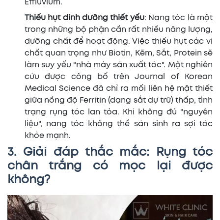
Effluvium.
Thiếu hụt dinh dưỡng thiết yếu
: Nang tóc là một
trong những bộ phận cần rất nhiều năng lượng,
dưỡng chất để hoạt động. Việc thiếu hụt các vi
chất quan trọng như Biotin, Kẽm, Sắt, Protein sẽ
làm suy yếu "nhà máy sản xuất tóc". Một nghiên
cứu được công bố trên Journal of Korean
Medical Science đã chỉ ra mối liên hệ mật thiết
giữa nồng độ Ferritin (dạng sắt dự trữ) thấp, tình
trạng rụng tóc lan tỏa. Khi không đủ "nguyên
liệu", nang tóc không thể sản sinh ra sợi tóc
khỏe mạnh.
3. Giải đáp thắc mắc: Rụng tóc
chân trắng có mọc lại được
không?