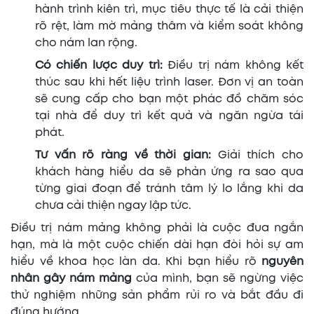
hành trình kiên trì, mục tiêu thực tế là cải thiện
rõ rệt, làm mờ mảng thâm và kiểm soát không
cho nám lan rộng.
Có chiến lược duy trì:
Điều trị nám không kết
thúc sau khi hết liệu trình laser. Đơn vị an toàn
sẽ cung cấp cho bạn một phác đồ chăm sóc
tại nhà để duy trì kết quả và ngăn ngừa tái
phát.
Tư vấn rõ ràng về thời gian:
Giải thích cho
khách hàng hiểu da sẽ phản ứng ra sao qua
từng giai đoạn để tránh tâm lý lo lắng khi da
chưa cải thiện ngay lập tức.
Điều trị nám mảng không phải là cuộc đua ngắn
hạn, mà là một cuộc chiến dài hạn đòi hỏi sự am
hiểu về khoa học làn da. Khi bạn hiểu rõ
nguyên
nhân gây nám mảng
của mình, bạn sẽ ngừng việc
thử nghiệm những sản phẩm rủi ro và bắt đầu đi
đúng hướng.