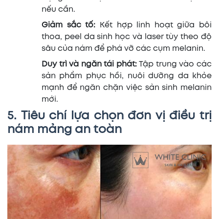
nếu cần.
Giảm sắc tố:
Kết hợp linh hoạt giữa bôi
thoa, peel da sinh học và laser tùy theo độ
sâu của nám để phá vỡ các cụm melanin.
Duy trì và ngăn tái phát:
Tập trung vào các
sản phẩm phục hồi, nuôi dưỡng da khỏe
mạnh để ngăn chặn việc sản sinh melanin
mới.
5. Tiêu chí lựa chọn đơn vị điều trị
nám mảng an toàn