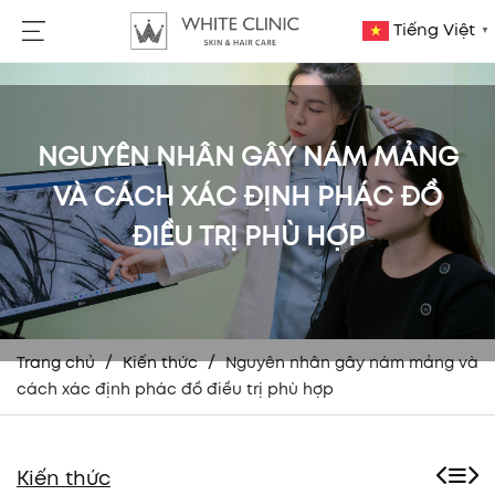
Tiếng Việt
▼
NGUYÊN NHÂN GÂY NÁM MẢNG
VÀ CÁCH XÁC ĐỊNH PHÁC ĐỒ
ĐIỀU TRỊ PHÙ HỢP
/
/
Trang chủ
Kiến thức
Nguyên nhân gây nám mảng và
cách xác định phác đồ điều trị phù hợp
Kiến thức