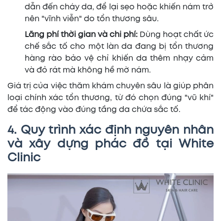
dẫn đến cháy da, để lại sẹo hoặc khiến nám trở
nên "vĩnh viễn" do tổn thương sâu.
Lãng phí thời gian và chi phí:
Dùng hoạt chất ức
chế sắc tố cho một làn da đang bị tổn thương
hàng rào bảo vệ chỉ khiến da thêm nhạy cảm
và đỏ rát mà không hề mờ nám.
Giá trị của việc thăm khám chuyên sâu là giúp phân
loại chính xác tổn thương, từ đó chọn đúng "vũ khí"
để tác động vào đúng tầng da chứa sắc tố.
4. Quy trình xác định nguyên nhân
và xây dựng phác đồ tại White
Clinic