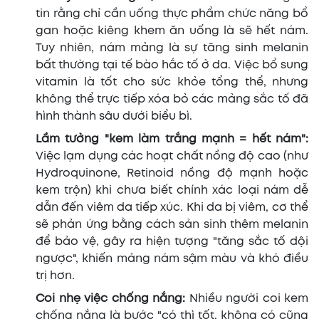
tin rằng chỉ cần uống thực phẩm chức năng bổ
gan hoặc kiêng khem ăn uống là sẽ hết nám.
Tuy nhiên, nám mảng là sự tăng sinh melanin
bất thường tại tế bào hắc tố ở da. Việc bổ sung
vitamin là tốt cho sức khỏe tổng thể, nhưng
không thể trực tiếp xóa bỏ các mảng sắc tố đã
hình thành sâu dưới biểu bì.
Lầm tưởng "kem làm trắng mạnh = hết nám":
Việc lạm dụng các hoạt chất nồng độ cao (như
Hydroquinone, Retinoid nồng độ mạnh hoặc
kem trộn) khi chưa biết chính xác loại nám dễ
dẫn đến viêm da tiếp xúc. Khi da bị viêm, cơ thể
sẽ phản ứng bằng cách sản sinh thêm melanin
để bảo vệ, gây ra hiện tượng "tăng sắc tố dội
ngược", khiến mảng nám sậm màu và khó điều
trị hơn.
Coi nhẹ việc chống nắng:
Nhiều người coi kem
chống nắng là bước "có thì tốt, không có cũng