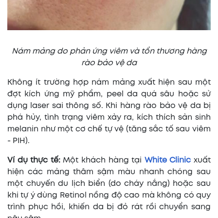
Nám mảng do phản ứng viêm và tổn thương hàng
rào bảo vệ da
Không ít trường hợp nám mảng xuất hiện sau một
đợt kích ứng mỹ phẩm, peel da quá sâu hoặc sử
dụng laser sai thông số. Khi hàng rào bảo vệ da bị
phá hủy, tình trạng viêm xảy ra, kích thích sản sinh
melanin như một cơ chế tự vệ (tăng sắc tố sau viêm
- PIH).
Ví dụ thực tế:
Một khách hàng tại
White Clinic
xuất
hiện các mảng thâm sậm màu nhanh chóng sau
một chuyến du lịch biển (do cháy nắng) hoặc sau
khi tự ý dùng Retinol nồng độ cao mà không có quy
trình phục hồi, khiến da bị đỏ rát rồi chuyển sang