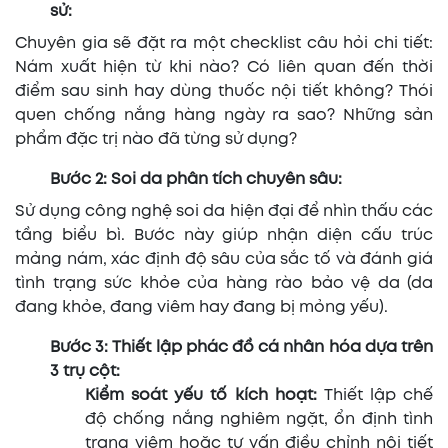
sử:
Chuyên gia sẽ đặt ra một checklist câu hỏi chi tiết:
Nám xuất hiện từ khi nào? Có liên quan đến thời
điểm sau sinh hay dùng thuốc nội tiết không? Thói
quen chống nắng hàng ngày ra sao? Những sản
phẩm đặc trị nào đã từng sử dụng?
Bước 2: Soi da phân tích chuyên sâu:
Sử dụng công nghệ soi da hiện đại để nhìn thấu các
tầng biểu bì. Bước này giúp nhận diện cấu trúc
mảng nám, xác định độ sâu của sắc tố và đánh giá
tình trạng sức khỏe của hàng rào bảo vệ da (da
đang khỏe, đang viêm hay đang bị mỏng yếu).
Bước 3: Thiết lập phác đồ cá nhân hóa dựa trên
3 trụ cột:
Kiểm soát yếu tố kích hoạt:
Thiết lập chế
độ chống nắng nghiêm ngặt, ổn định tình
trạng viêm hoặc tư vấn điều chỉnh nội tiết