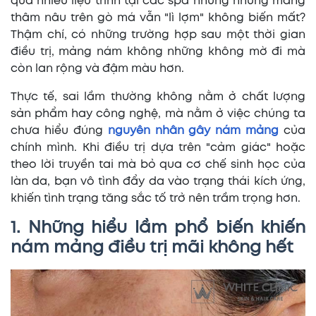
qua nhiều liệu trình tại các spa nhưng những mảng
thâm nâu trên gò má vẫn "lì lợm" không biến mất?
Thậm chí, có những trường hợp sau một thời gian
điều trị, mảng nám không những không mờ đi mà
còn lan rộng và đậm màu hơn.
Thực tế, sai lầm thường không nằm ở chất lượng
sản phẩm hay công nghệ, mà nằm ở việc chúng ta
chưa hiểu đúng
nguyên nhân gây nám mảng
của
chính mình. Khi điều trị dựa trên "cảm giác" hoặc
theo lời truyền tai mà bỏ qua cơ chế sinh học của
làn da, bạn vô tình đẩy da vào trạng thái kích ứng,
khiến tình trạng tăng sắc tố trở nên trầm trọng hơn.
1. Những hiểu lầm phổ biến khiến
nám mảng điều trị mãi không hết