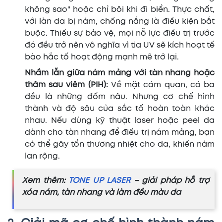
không sao" hoặc chỉ bôi khi đi biển. Thực chất,
với làn da bị nám, chống nắng là điều kiện bắt
buộc. Thiếu sự bảo vệ, mọi nỗ lực điều trị trước
đó đều trở nên vô nghĩa vì tia UV sẽ kích hoạt tế
bào hắc tố hoạt động mạnh mẽ trở lại.
Nhầm lẫn giữa nám mảng với tàn nhang hoặc
thâm sau viêm (PIH):
Về mặt cảm quan, cả ba
đều là những đốm nâu. Nhưng cơ chế hình
thành và độ sâu của sắc tố hoàn toàn khác
nhau. Nếu dùng kỹ thuật laser hoặc peel da
dành cho tàn nhang để điều trị nám mảng, bạn
có thể gây tổn thương nhiệt cho da, khiến nám
lan rộng.
Xem thêm:
TONE UP LASER
– giải pháp hỗ trợ
xóa nám, tàn nhang và làm đều màu da