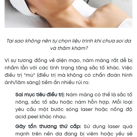
Tại sao không nên tự chọn liệu trình khi chưa soi da
và thăm khám?
Vì sự tương đồng về diện mạo, nám mảng rất dễ bị
nhầm lẫn với các tình trạng tăng sắc tố khác. Việc
điều trị "mù" (điều trị mà không có chẩn đoán hình
ảnh/lâm sàng) tiềm ẩn nhiều rủi ro:
Sai mục tiêu điều trị:
Nám mảng có thể là sắc tố
nông, sắc tố sâu hoặc nám hỗn hợp. Mỗi loại
yêu cầu một bước sóng laser hoặc nồng độ
acid peel khác nhau.
Gây tổn thương thứ cấp:
Sử dụng laser quá
mạnh trên nền da đang bị viêm hoặc yếu sẽ