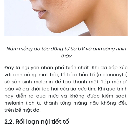
Nám mảng do tác động từ tia UV và ánh sáng nhìn
thấy
Đây là nguyên nhân phổ biến nhất. Khi da tiếp xúc
với ánh nắng mặt trời, tế bào hắc tố (melanocyte)
sẽ sản sinh melanin để tạo thành một "lớp màng"
bảo vệ da khỏi tác hại của tia cực tím. Khi quá trình
này diễn ra quá mức và không được kiểm soát,
melanin tích tụ thành từng mảng nâu không đều
trên bề mặt da.
2.2. Rối loạn nội tiết tố