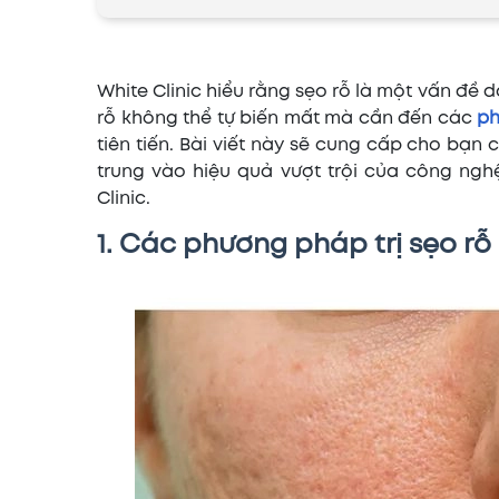
White Clinic hiểu rằng sẹo rỗ là một vấn đề d
rỗ không thể tự biến mất mà cần đến các
ph
tiên tiến. Bài viết này sẽ cung cấp cho bạn 
trung vào hiệu quả vượt trội của công nghệ 
Clinic.
1. Các phương pháp trị sẹo rỗ