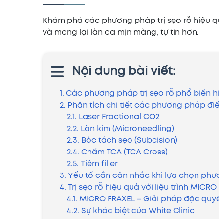
Khám phá các phương pháp trị sẹo rỗ hiệu qu
và mang lại làn da mịn màng, tự tin hơn.
Nội dung bài viết:
1. Các phương pháp trị sẹo rỗ phổ biến h
2. Phân tích chi tiết các phương pháp điều
2.1. Laser Fractional CO2
2.2. Lăn kim (Microneedling)
2.3. Bóc tách sẹo (Subcision)
2.4. Chấm TCA (TCA Cross)
2.5. Tiêm filler
3. Yếu tố cần cân nhắc khi lựa chọn phư
4. Trị sẹo rỗ hiệu quả với liệu trình MICRO
4.1. MICRO FRAXEL – Giải pháp độc quyề
4.2. Sự khác biệt của White Clinic