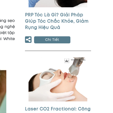
PRP Tóc Là Gì? Giải Pháp
rằng sẹo
Giúp Tóc Chắc Khỏe, Giảm
ng nghệ
Rụng Hiệu Quả
biệt tập
ại White
Chi Tiết
Laser CO2 Fractional: Công