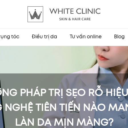
 rụng tóc
Điều trị da
Tư vấn online
Blog
NG PHÁP TRỊ SẸO RỖ HIỆU
NGHỆ TIÊN TIẾN NÀO MA
LÀN DA MỊN MÀNG?