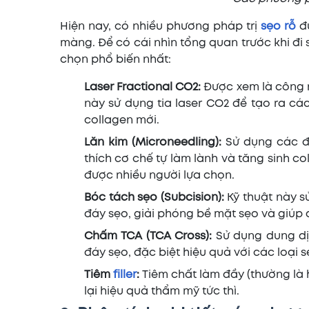
Hiện nay, có nhiều phương pháp trị
sẹo rỗ
đư
màng. Để có cái nhìn tổng quan trước khi đi 
chọn phổ biến nhất:
Laser Fractional CO2:
Được xem là công n
này sử dụng tia laser CO2 để tạo ra các 
collagen mới.
Lăn kim (Microneedling):
Sử dụng các đầu
thích cơ chế tự làm lành và tăng sinh c
được nhiều người lựa chọn.
Bóc tách sẹo (Subcision):
Kỹ thuật này s
đáy sẹo, giải phóng bề mặt sẹo và giúp 
Chấm TCA (TCA Cross):
Sử dụng dung dịc
đáy sẹo, đặc biệt hiệu quả với các loại 
Tiêm
filler
:
Tiêm chất làm đầy (thường là 
lại hiệu quả thẩm mỹ tức thì.