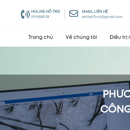
HOLINE HỖ TRỢ
EMAIL LIÊN HỆ
0919888138
white93vvt@gmail.com
Trang chủ
Về chúng tôi
Điều trị
PHƯƠ
CÔNG 