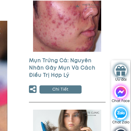
Mụn Trứng Cá: Nguyên
Nhân Gây Mụn Và Cách
Điều Trị Hợp Lý
Ưu đãi
Chi Tiết
Chat Face
Chat Zalo