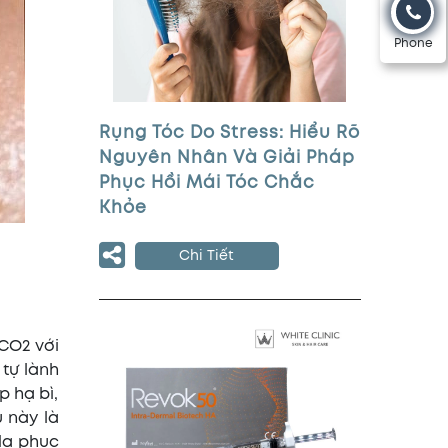
Phone
Rụng Tóc Do Stress: Hiểu Rõ
Nguyên Nhân Và Giải Pháp
Phục Hồi Mái Tóc Chắc
Khỏe
Chi Tiết
 CO2 với
 tự lành
p hạ bì,
 này là
 da phục