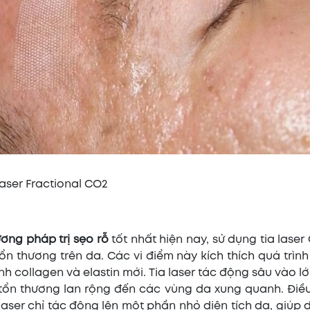
aser Fractional CO2
ơng pháp trị sẹo rỗ
tốt nhất hiện nay, sử dụng tia laser
n thương trên da. Các vi điểm này kích thích quá trình
h collagen và elastin mới. Tia laser tác động sâu vào lớ
ổn thương lan rộng đến các vùng da xung quanh. Điều
laser chỉ tác động lên một phần nhỏ diện tích da, giúp