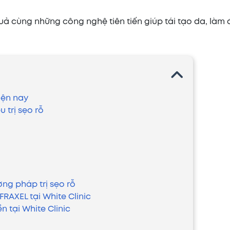
ả cùng những công nghệ tiên tiến giúp tái tạo da, làm 
iện nay
 trị sẹo rỗ
ơng pháp trị sẹo rỗ
 FRAXEL tại White Clinic
n tại White Clinic