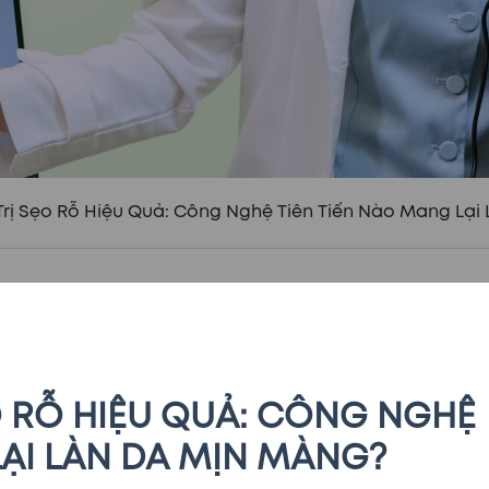
rị Sẹo Rỗ Hiệu Quả: Công Nghệ Tiên Tiến Nào Mang Lại
 RỖ HIỆU QUẢ: CÔNG NGHỆ
LẠI LÀN DA MỊN MÀNG?