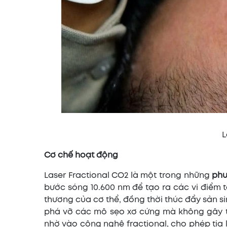
L
Cơ chế hoạt động
Laser Fractional CO2 là một trong những
phư
bước sóng 10.600 nm để tạo ra các vi điểm tổ
thương của cơ thể, đồng thời thúc đẩy sản sin
phá vỡ các mô sẹo xơ cứng mà không gây t
nhờ vào công nghệ fractional, cho phép tia 