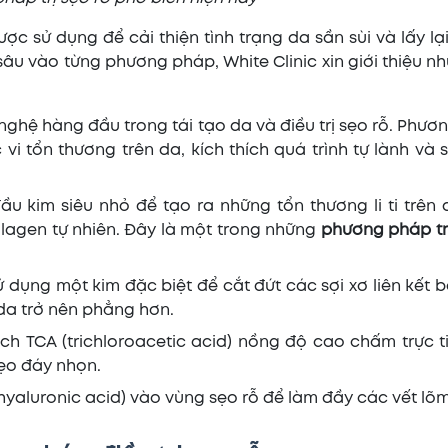
ợc sử dụng để cải thiện tình trạng da sần sùi và lấy lạ
sâu vào từng phương pháp, White Clinic xin giới thiệu n
ghệ hàng đầu trong tái tạo da và điều trị sẹo rỗ. Phư
vi tổn thương trên da, kích thích quá trình tự lành và 
 kim siêu nhỏ để tạo ra những tổn thương li ti trên d
ollagen tự nhiên. Đây là một trong những
phương pháp trị
ử dụng một kim đặc biệt để cắt đứt các sợi xơ liên kết 
da trở nên phẳng hơn.
h TCA (trichloroacetic acid) nồng độ cao chấm trực t
sẹo đáy nhọn.
hyaluronic acid) vào vùng sẹo rỗ để làm đầy các vết lõ