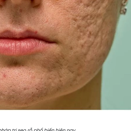
áp trị sẹo rỗ phổ biến hiện nay