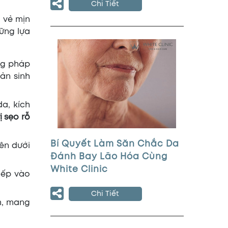
Chi Tiết
i vẻ mịn
hững lựa
ơng pháp
sản sinh
a, kích
 sẹo rỗ
Bí Quyết Làm Săn Chắc Da
bên dưới
Đánh Bay Lão Hóa Cùng
White Clinic
iếp vào
Chi Tiết
m, mang