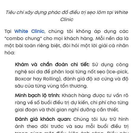
Tiêu chí xây dựng phác đồ điều trị sẹo lõm tại White
Clinic
Tại
White Clinic
, chúng tôi không áp dụng các
"combo chung" cho mọi khách hàng. Mỗi nền da là
một bài toán riêng biệt, đòi hỏi một lời giải cá nhân
hóa:
Khám và chẩn đoán chi tiết:
Sử dụng công
nghệ soi da để phân loại từng nốt sẹo (Ice-pick,
Boxcar hay Rolling), đánh giá độ xơ cứng và độ
sâu của từng vùng tổn thương.
Minh bạch lộ trình:
Khách hàng được tư vấn rõ
ràng về số buổi điều trị dự kiến, chi phí cho từng
giai đoạn và thời gian nghỉ dưỡng cần thiết.
Đánh giá khách quan:
Chúng tôi lưu trữ hình
ảnh theo dõi trước và sau mỗi buổi điều trị