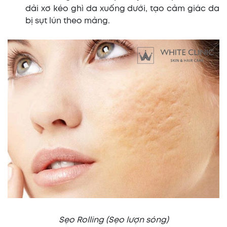
dải xơ kéo ghì da xuống dưới, tạo cảm giác da
bị sụt lún theo mảng.
Sẹo Rolling (Sẹo lượn sóng)