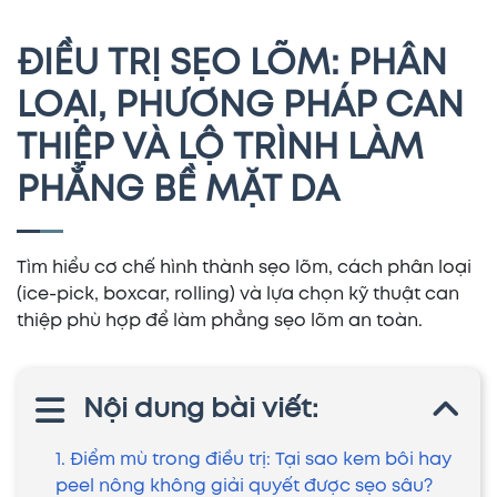
ĐIỀU TRỊ SẸO LÕM: PHÂN
LOẠI, PHƯƠNG PHÁP CAN
THIỆP VÀ LỘ TRÌNH LÀM
PHẲNG BỀ MẶT DA
Tìm hiểu cơ chế hình thành sẹo lõm, cách phân loại
(ice-pick, boxcar, rolling) và lựa chọn kỹ thuật can
thiệp phù hợp để làm phẳng sẹo lõm an toàn.
Nội dung bài viết:
1. Điểm mù trong điều trị: Tại sao kem bôi hay
peel nông không giải quyết được sẹo sâu?