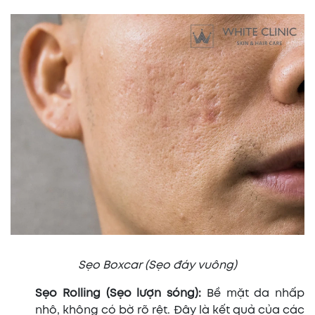
Sẹo Boxcar (Sẹo đáy vuông)
Sẹo Rolling (Sẹo lượn sóng):
Bề mặt da nhấp
nhô, không có bờ rõ rệt. Đây là kết quả của các