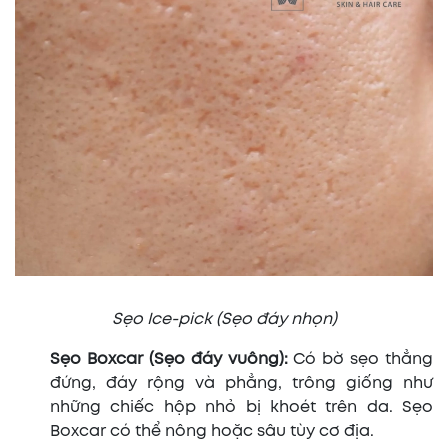
Sẹo Ice-pick (Sẹo đáy nhọn)
Sẹo Boxcar (Sẹo đáy vuông):
Có bờ sẹo thẳng
đứng, đáy rộng và phẳng, trông giống như
những chiếc hộp nhỏ bị khoét trên da. Sẹo
Boxcar có thể nông hoặc sâu tùy cơ địa.