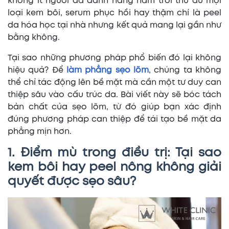
không ít người đã dành hàng năm trời thử đủ mọi
loại kem bôi, serum phục hồi hay thậm chí là peel
da hóa học tại nhà nhưng kết quả mang lại gần như
bằng không.
Tại sao những phương pháp phổ biến đó lại không
hiệu quả? Để
làm phẳng sẹo lõm
, chúng ta không
thể chỉ tác động lên bề mặt mà cần một tư duy can
thiệp sâu vào cấu trúc da. Bài viết này sẽ bóc tách
bản chất của sẹo lõm, từ đó giúp bạn xác định
đúng phương pháp can thiệp để tái tạo bề mặt da
phẳng mịn hơn.
1. Điểm mù trong điều trị: Tại sao
kem bôi hay peel nông không giải
quyết được sẹo sâu?