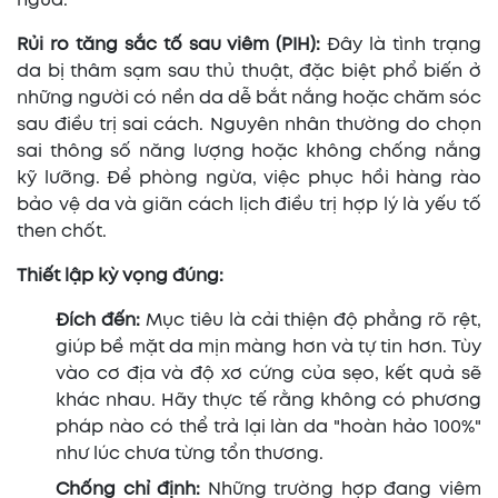
ngừa:
Rủi ro tăng sắc tố sau viêm (PIH):
Đây là tình trạng
da bị thâm sạm sau thủ thuật, đặc biệt phổ biến ở
những người có nền da dễ bắt nắng hoặc chăm sóc
sau điều trị sai cách. Nguyên nhân thường do chọn
sai thông số năng lượng hoặc không chống nắng
kỹ lưỡng. Để phòng ngừa, việc phục hồi hàng rào
bảo vệ da và giãn cách lịch điều trị hợp lý là yếu tố
then chốt.
Thiết lập kỳ vọng đúng:
Đích đến:
Mục tiêu là cải thiện độ phẳng rõ rệt,
giúp bề mặt da mịn màng hơn và tự tin hơn. Tùy
vào cơ địa và độ xơ cứng của sẹo, kết quả sẽ
khác nhau. Hãy thực tế rằng không có phương
pháp nào có thể trả lại làn da "hoàn hảo 100%"
như lúc chưa từng tổn thương.
Chống chỉ định:
Những trường hợp đang viêm