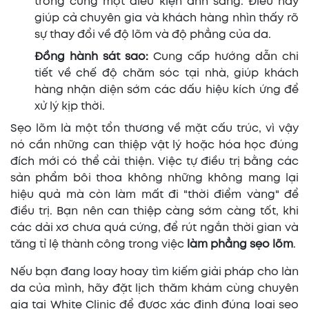
trong cùng một điều kiện ánh sáng. Điều này
giúp cả chuyên gia và khách hàng nhìn thấy rõ
sự thay đổi về độ lõm và độ phẳng của da.
Đồng hành sát sao:
Cung cấp hướng dẫn chi
tiết về chế độ chăm sóc tại nhà, giúp khách
hàng nhận diện sớm các dấu hiệu kích ứng để
xử lý kịp thời.
Sẹo lõm là một tổn thương về mặt cấu trúc, vì vậy
nó cần những can thiệp vật lý hoặc hóa học đúng
đích mới có thể cải thiện. Việc tự điều trị bằng các
sản phẩm bôi thoa không những không mang lại
hiệu quả mà còn làm mất đi "thời điểm vàng" để
điều trị. Bạn nên can thiệp càng sớm càng tốt, khi
các dải xơ chưa quá cứng, để rút ngắn thời gian và
tăng tỉ lệ thành công trong việc
làm phẳng sẹo lõm
.
Nếu bạn đang loay hoay tìm kiếm giải pháp cho làn
da của mình, hãy đặt lịch thăm khám cùng chuyên
gia tại White Clinic để được xác định đúng loại sẹo