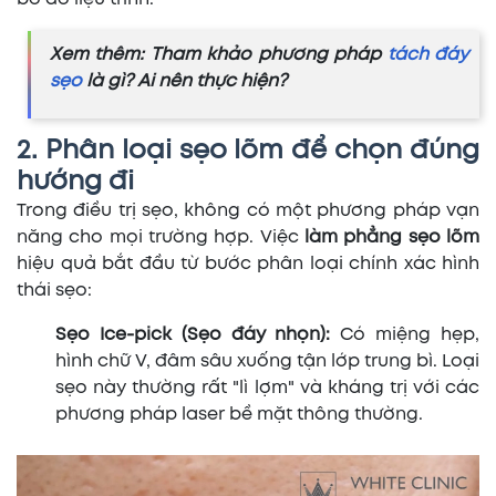
Xem thêm: Tham khảo phương pháp
tách đáy
sẹo
là gì? Ai nên thực hiện?
2. Phân loại sẹo lõm để chọn đúng
hướng đi
Trong điều trị sẹo, không có một phương pháp vạn
năng cho mọi trường hợp. Việc
làm phẳng sẹo lõm
hiệu quả bắt đầu từ bước phân loại chính xác hình
thái sẹo:
Sẹo Ice-pick (Sẹo đáy nhọn):
Có miệng hẹp,
hình chữ V, đâm sâu xuống tận lớp trung bì. Loại
sẹo này thường rất "lì lợm" và kháng trị với các
phương pháp laser bề mặt thông thường.