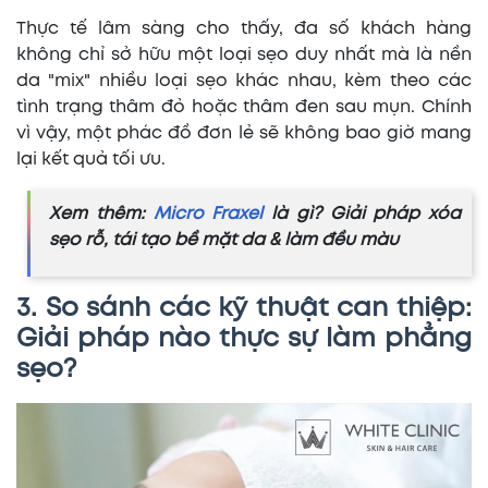
Thực tế lâm sàng cho thấy, đa số khách hàng
không chỉ sở hữu một loại sẹo duy nhất mà là nền
da "mix" nhiều loại sẹo khác nhau, kèm theo các
tình trạng thâm đỏ hoặc thâm đen sau mụn. Chính
vì vậy, một phác đồ đơn lẻ sẽ không bao giờ mang
lại kết quả tối ưu.
Xem thêm:
Micro Fraxel
là gì? Giải pháp xóa
sẹo rỗ, tái tạo bề mặt da & làm đều màu
3. So sánh các kỹ thuật can thiệp:
Giải pháp nào thực sự làm phẳng
sẹo?