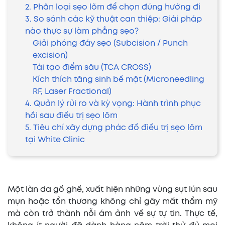
2. Phân loại sẹo lõm để chọn đúng hướng đi
3. So sánh các kỹ thuật can thiệp: Giải pháp
nào thực sự làm phẳng sẹo?
Giải phóng đáy sẹo (Subcision / Punch
excision)
Tái tạo điểm sâu (TCA CROSS)
Kích thích tăng sinh bề mặt (Microneedling
RF, Laser Fractional)
4. Quản lý rủi ro và kỳ vọng: Hành trình phục
hồi sau điều trị sẹo lõm
5. Tiêu chí xây dựng phác đồ điều trị sẹo lõm
tại White Clinic
Một làn da gồ ghề, xuất hiện những vùng sụt lún sau
mụn hoặc tổn thương không chỉ gây mất thẩm mỹ
mà còn trở thành nỗi ám ảnh về sự tự tin. Thực tế,