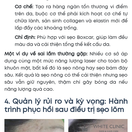
Cơ chế:
Tạo ra hàng ngàn tổn thương vi điểm
trên da, buộc cơ thể phải kích hoạt cơ chế tự
chữa lành, sản sinh collagen và elastin mới để
lấp đầy các khoảng trống.
Chỉ định:
Phù hợp với sẹo Boxcar, giúp làm đều
màu da và cải thiện tổng thể kết cấu da.
Một ví dụ về sai lầm thường gặp:
Nhiều cơ sở áp
dụng cùng một mức năng lượng laser cho toàn bộ
khuôn mặt, bất kể đó là sẹo nông hay sẹo bám đáy
sâu. Kết quả là sẹo nông có thể cải thiện nhưng sẹo
sâu vẫn giữ nguyên, thậm chí gây bỏng da nếu
năng lượng quá cao.
4. Quản lý rủi ro và kỳ vọng: Hành
trình phục hồi sau điều trị sẹo lõm