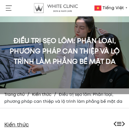
Tiếng Việt
▼
ĐIỀU TRỊ SẸO LÕM: PHÂN LOẠI,
PHƯƠNG PHÁP CAN THIỆP VÀ LỘ
TRÌNH LÀM PHẲNG BỀ MẶT DA
/
/
Trang chủ
Kiến thức
Điều trị sẹo lõm: Phân loại,
phương pháp can thiệp và lộ trình làm phẳng bề mặt da
Kiến thức