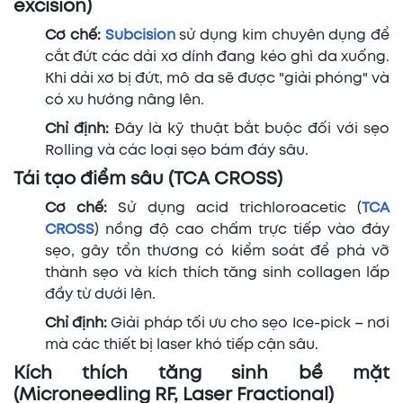
excision)
Cơ chế:
Subcision
sử dụng kim chuyên dụng để
cắt đứt các dải xơ dính đang kéo ghì da xuống.
Khi dải xơ bị đứt, mô da sẽ được "giải phóng" và
có xu hướng nâng lên.
Chỉ định:
Đây là kỹ thuật bắt buộc đối với sẹo
Rolling và các loại sẹo bám đáy sâu.
Tái tạo điểm sâu (TCA CROSS)
Cơ chế:
Sử dụng acid trichloroacetic (
TCA
CROSS
) nồng độ cao chấm trực tiếp vào đáy
sẹo, gây tổn thương có kiểm soát để phá vỡ
thành sẹo và kích thích tăng sinh collagen lấp
đầy từ dưới lên.
Chỉ định:
Giải pháp tối ưu cho sẹo Ice-pick – nơi
mà các thiết bị laser khó tiếp cận sâu.
Kích thích tăng sinh bề mặt
(Microneedling RF, Laser Fractional)