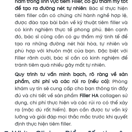
năm trong lĩnh vực tiêm Filler, có gu thẩm mỹ tốt
để tạo ra đường nét tự nhiên
: Bác sĩ thực hiện
tiêm filler cần có chứng chỉ hành nghề hợp lệ,
được đào tạo bài bản về kỹ thuật tiêm filler và
có kinh nghiệm thực tế phong phú. Bên cạnh
đó, bác sĩ cũng cần có gu thẩm mỹ tinh tế để
tạo ra những đường nét hài hòa, tự nhiên và
phù hợp với khuôn mặt của bạn. Đặc biệt với
Filler rãnh cười, bác sĩ cần có kinh nghiệm để
tránh tiêm quá nhiều gây mất tự nhiên.
Quy trình tư vấn minh bạch, rõ ràng về sản
phẩm, chi phí và các rủi ro (nếu có):
Phòng
khám uy tín sẽ cung cấp cho bạn thông tin đầy
đủ và chi tiết về sản phẩm
Filler HA
collagen sử
dụng, chi phí thực hiện và các rủi ro có thể xảy
ra (mặc dù rất hiếm). Bạn cần được tư vấn kỹ
lưỡng và giải đáp mọi thắc mắc trước khi quyết
định thực hiện tiêm filler.