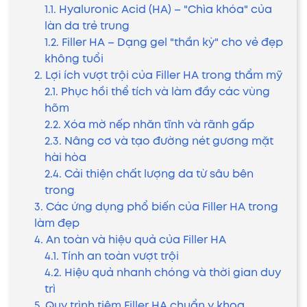
1.1. Hyaluronic Acid (HA) – "Chìa khóa" của
làn da trẻ trung
1.2. Filler HA – Dạng gel "thần kỳ" cho vẻ đẹp
không tuổi
2. Lợi ích vượt trội của Filler HA trong thẩm mỹ
2.1. Phục hồi thể tích và làm đầy các vùng
hõm
2.2. Xóa mờ nếp nhăn tĩnh và rãnh gấp
2.3. Nâng cơ và tạo đường nét gương mặt
hài hòa
2.4. Cải thiện chất lượng da từ sâu bên
trong
3. Các ứng dụng phổ biến của Filler HA trong
làm đẹp
4. An toàn và hiệu quả của Filler HA
4.1. Tính an toàn vượt trội
4.2. Hiệu quả nhanh chóng và thời gian duy
trì
5. Quy trình tiêm Filler HA chuẩn y khoa