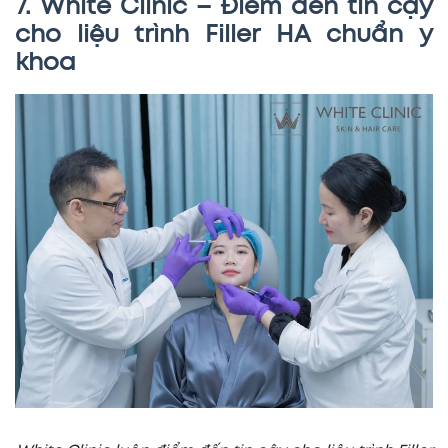
7. White Clinic – Điểm đến tin cậy
cho liệu trình Filler HA chuẩn y
khoa