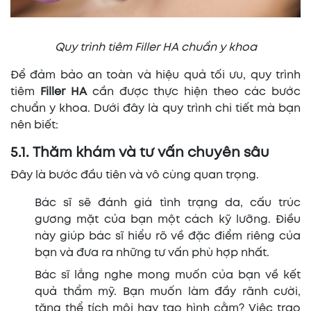
Quy trình tiêm Filler HA chuẩn y khoa
Để đảm bảo an toàn và hiệu quả tối ưu, quy trình
tiêm
Filler HA
cần được thực hiện theo các bước
chuẩn y khoa. Dưới đây là quy trình chi tiết mà bạn
nên biết:
5.1. Thăm khám và tư vấn chuyên sâu
Đây là bước đầu tiên và vô cùng quan trọng.
Bác sĩ sẽ đánh giá tình trạng da, cấu trúc
gương mặt của bạn một cách kỹ lưỡng. Điều
này giúp bác sĩ hiểu rõ về đặc điểm riêng của
bạn và đưa ra những tư vấn phù hợp nhất.
Bác sĩ lắng nghe mong muốn của bạn về kết
quả thẩm mỹ. Bạn muốn làm đầy rãnh cười,
tăng thể tích môi hay tạo hình cằm? Việc trao