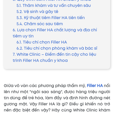
5.1. Thăm khám và tư vấn chuyên sâu
5.2. Vệ sinh và gây tê
5.3. Kỹ thuật tiêm Filler HA tiên tiến
5.4. Chăm sóc sau tiêm
6. Lựa chọn Filler HA chất lượng và địa chỉ
tiêm uy tín
6.1. Tiêu chí chọn Filler HA
6.2. Tiêu chí chọn phòng khám và bác sĩ
7. White Clinic – Điểm đến tin cậy cho liệu
trình Filler HA chuẩn y khoa
Giữa vô vàn các phương pháp thẩm mỹ,
Filler HA
nổi
lên như một "ngôi sao sáng", được hàng triệu người
tin dùng để trẻ hóa, làm đầy và định hình đường nét
gương mặt. Vậy Filler HA là gì? Điều gì khiến nó trở
nên đặc biệt đến vậy? Hãy cùng White Clinic khám