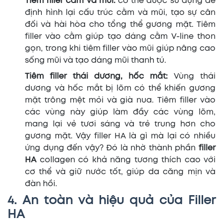
Tiêm filler cằm và mũi:
có thể được sử dụng để
định hình lại cấu trúc cằm và mũi, tạo sự cân
đối và hài hòa cho tổng thể gương mặt. Tiêm
filler vào cằm giúp tạo dáng cằm V-line thon
gọn, trong khi tiêm filler vào mũi giúp nâng cao
sống mũi và tạo dáng mũi thanh tú.
Tiêm filler thái dương, hốc mắt:
Vùng thái
dương và hốc mắt bị lõm có thể khiến gương
mặt trông mệt mỏi và già nua. Tiêm filler vào
các vùng này giúp làm đầy các vùng lõm,
mang lại vẻ tươi sáng và trẻ trung hơn cho
gương mặt. Vậy filler HA là gì mà lại có nhiều
ứng dụng đến vậy? Đó là nhờ thành phần
filler
HA
collagen có khả năng tương thích cao với
cơ thể và giữ nước tốt, giúp da căng mịn và
đàn hồi.
4. An toàn và hiệu quả của Filler
HA