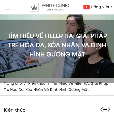
Tiếng Việt
▼
TÌM HIỀU VỀ FILLER HA: GIẢI PHÁP
TRẺ HÓA DA, XÓA NHĂN VÀ ĐỊNH
HÌNH GƯƠNG MẶT
/
/
Trang chủ
Kiến thức
Tìm Hiều Về Filler HA: Giải Pháp
Trẻ Hóa Da, Xóa Nhăn Và Định Hình Gương Mặt
Kiến thức