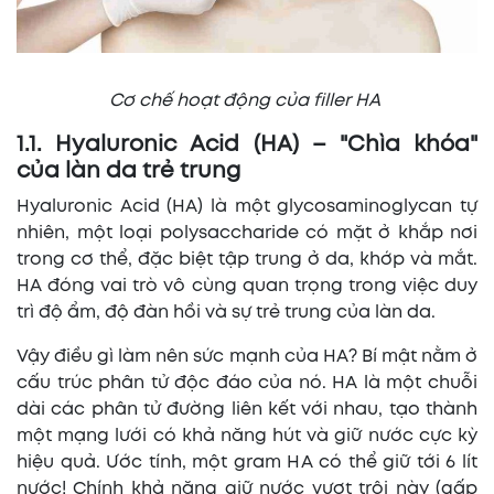
Cơ chế hoạt động của filler HA
1.1. Hyaluronic Acid (HA) – "Chìa khóa"
của làn da trẻ trung
Hyaluronic Acid (HA) là một glycosaminoglycan tự
nhiên, một loại polysaccharide có mặt ở khắp nơi
trong cơ thể, đặc biệt tập trung ở da, khớp và mắt.
HA đóng vai trò vô cùng quan trọng trong việc duy
trì độ ẩm, độ đàn hồi và sự trẻ trung của làn da.
Vậy điều gì làm nên sức mạnh của HA? Bí mật nằm ở
cấu trúc phân tử độc đáo của nó. HA là một chuỗi
dài các phân tử đường liên kết với nhau, tạo thành
một mạng lưới có khả năng hút và giữ nước cực kỳ
hiệu quả. Ước tính, một gram HA có thể giữ tới 6 lít
nước! Chính khả năng giữ nước vượt trội này (gấp