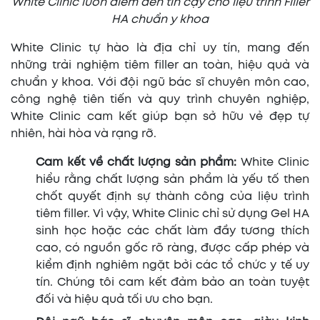
White Clinic luôn điểm đến tin cậy cho liệu trình Filler
HA chuẩn y khoa
White Clinic tự hào là địa chỉ uy tín, mang đến
những trải nghiệm tiêm filler an toàn, hiệu quả và
chuẩn y khoa. Với đội ngũ bác sĩ chuyên môn cao,
công nghệ tiên tiến và quy trình chuyên nghiệp,
White Clinic cam kết giúp bạn sở hữu vẻ đẹp tự
nhiên, hài hòa và rạng rỡ.
Cam kết về chất lượng sản phẩm:
White Clinic
hiểu rằng chất lượng sản phẩm là yếu tố then
chốt quyết định sự thành công của liệu trình
tiêm filler. Vì vậy, White Clinic chỉ sử dụng Gel HA
sinh học hoặc các chất làm đầy tương thích
cao, có nguồn gốc rõ ràng, được cấp phép và
kiểm định nghiêm ngặt bởi các tổ chức y tế uy
tín. Chúng tôi cam kết đảm bảo an toàn tuyệt
đối và hiệu quả tối ưu cho bạn.