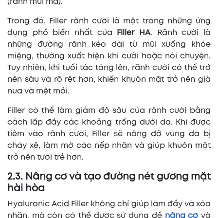
(rãnh mũi má).
Trong đó, Filler rãnh cười là một trong những ứng
dụng phổ biến nhất của
Filler HA
. Rãnh cười là
những đường rãnh kéo dài từ mũi xuống khóe
miệng, thường xuất hiện khi cười hoặc nói chuyện.
Tuy nhiên, khi tuổi tác tăng lên, rãnh cười có thể trở
nên sâu và rõ rệt hơn, khiến khuôn mặt trở nên già
nua và mệt mỏi.
Filler có thể làm giảm độ sâu của rãnh cười bằng
cách lấp đầy các khoảng trống dưới da. Khi được
tiêm vào rãnh cười, Filler sẽ nâng đỡ vùng da bị
chảy xệ, làm mờ các nếp nhăn và giúp khuôn mặt
trở nên tươi trẻ hơn.
2.3. Nâng cơ và tạo đường nét gương mặt
hài hòa
Hyaluronic Acid Filler không chỉ giúp làm đầy và xóa
nhăn, mà còn có thể được sử dụng để
nâng cơ
và