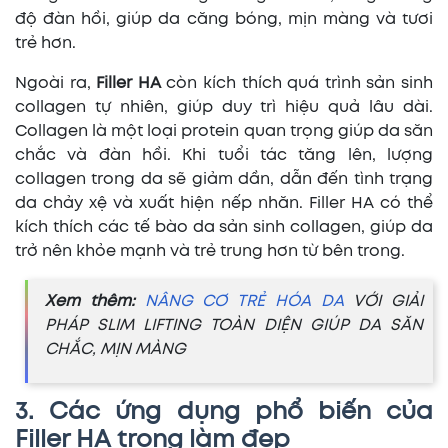
độ đàn hồi, giúp da căng bóng, mịn màng và tươi
trẻ hơn.
Ngoài ra,
Filler HA
còn kích thích quá trình sản sinh
collagen tự nhiên, giúp duy trì hiệu quả lâu dài.
Collagen là một loại protein quan trọng giúp da săn
chắc và đàn hồi. Khi tuổi tác tăng lên, lượng
collagen trong da sẽ giảm dần, dẫn đến tình trạng
da chảy xệ và xuất hiện nếp nhăn. Filler HA có thể
kích thích các tế bào da sản sinh collagen, giúp da
trở nên khỏe mạnh và trẻ trung hơn từ bên trong.
Xem thêm:
NÂNG CƠ TRẺ HÓA DA
VỚI GIẢI
PHÁP SLIM LIFTING TOÀN DIỆN GIÚP DA SĂN
CHẮC, MỊN MÀNG
3. Các ứng dụng phổ biến của
Filler HA trong làm đẹp