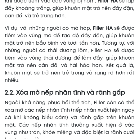
Khi được tiêm vào các vùng bị hõm,
Filler HA
sẽ lấp
đầy khoảng trống, giúp khuôn mặt trở nên đầy đặn,
cân đối và trẻ trung hơn.
Ví dụ, với những người có má hóp,
Filler HA
sẽ được
tiêm vào vùng má để tạo độ đầy đặn, giúp khuôn
mặt trở nên bầu bĩnh và tươi tắn hơn. Tương tự, với
những người có thái dương lõm, Filler HA sẽ được
tiêm vào vùng thái dương để làm đầy, giúp khuôn
mặt trở nên cân đối và hài hòa hơn. Kết quả là,
khuôn mặt sẽ trở nên trẻ trung và rạng rỡ hơn rất
nhiều.
2.2. Xóa mờ nếp nhăn tĩnh và rãnh gấp
Ngoài khả năng phục hồi thể tích, Filler còn có thể
xóa mờ các nếp nhăn tĩnh (nếp nhăn xuất hiện ngay
cả khi không biểu cảm) và rãnh gấp trên khuôn
mặt. Các nếp nhăn tĩnh thường xuất hiện ở các
vùng như trán, khóe miệng và đặc biệt là rãnh cười