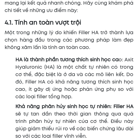
mang lại kết quả nhanh chóng. Hãy cùng khám phá
chi tiết về những ưu điểm này:
4.1. Tính an toàn vượt trội
Một trong những lý do khiến Filler HA trở thành lựa
chọn hàng đầu trong các phương pháp làm đẹp
không xâm lấn là tính an toàn cao.
HA là thành phần tương thích sinh học ca
o: Axit
Hyaluronic (HA) là một chất tự nhiên có trong
cơ thể, đặc biệt là ở da và các mô liên kết. Do
đó, Filler HA có khả năng tương thích sinh học
cao, ít gây dị ứng hoặc phản ứng phụ so với
các loại filler tổng hợp.
Khả năng phân hủy sinh học tự nhiên:
Filler HA
sẽ tự tan dần theo thời gian thông qua quá
trình phân hủy tự nhiên của cơ thể. Điều này
giúp giảm thiểu rủi ro về các biến chứng lâu dài
so với các loại filler vĩnh viễn.