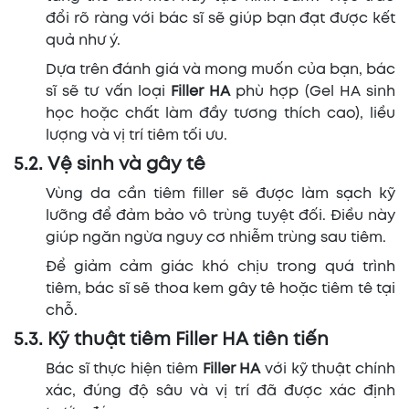
đổi rõ ràng với bác sĩ sẽ giúp bạn đạt được kết
quả như ý.
Dựa trên đánh giá và mong muốn của bạn, bác
sĩ sẽ tư vấn loại
Filler HA
phù hợp (Gel HA sinh
học hoặc chất làm đầy tương thích cao), liều
lượng và vị trí tiêm tối ưu.
5.2. Vệ sinh và gây tê
Vùng da cần tiêm filler sẽ được làm sạch kỹ
lưỡng để đảm bảo vô trùng tuyệt đối. Điều này
giúp ngăn ngừa nguy cơ nhiễm trùng sau tiêm.
Để giảm cảm giác khó chịu trong quá trình
tiêm, bác sĩ sẽ thoa kem gây tê hoặc tiêm tê tại
chỗ.
5.3. Kỹ thuật tiêm Filler HA tiên tiến
Bác sĩ thực hiện tiêm
Filler HA
với kỹ thuật chính
xác, đúng độ sâu và vị trí đã được xác định