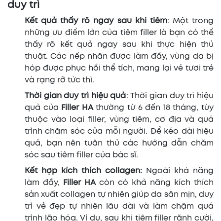
duy trì
Kết quả thấy rõ ngay sau khi tiêm
: Một trong
những ưu điểm lớn của tiêm filler là bạn có thể
thấy rõ kết quả ngay sau khi thực hiện thủ
thuật. Các nếp nhăn được làm đầy, vùng da bị
hóp được phục hồi thể tích, mang lại vẻ tươi trẻ
và rạng rỡ tức thì.
Thời gian duy trì hiệu quả
: Thời gian duy trì hiệu
quả của
Filler HA
thường từ 6 đến 18 tháng, tùy
thuộc vào loại filler, vùng tiêm, cơ địa và quá
trình chăm sóc của mỗi người. Để kéo dài hiệu
quả, bạn nên tuân thủ các hướng dẫn chăm
sóc sau tiêm filler của bác sĩ.
Kết hợp kích thích collagen:
Ngoài khả năng
làm đầy,
Filler HA
còn có khả năng kích thích
sản xuất collagen tự nhiên giúp da săn mịn, duy
trì vẻ đẹp tự nhiên lâu dài và làm chậm quá
trình lão hóa. Ví dụ, sau khi tiêm filler rãnh cười,