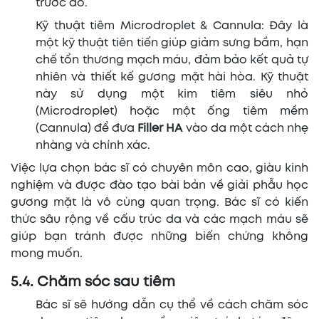
trước đó.
Kỹ thuật tiêm Microdroplet & Cannula: Đây là
một kỹ thuật tiên tiến giúp giảm sưng bầm, hạn
chế tổn thương mạch máu, đảm bảo kết quả tự
nhiên và thiết kế gương mặt hài hòa. Kỹ thuật
này sử dụng một kim tiêm siêu nhỏ
(Microdroplet) hoặc một ống tiêm mềm
(Cannula) để đưa
Filler HA
vào da một cách nhẹ
nhàng và chính xác.
Việc lựa chọn bác sĩ có chuyên môn cao, giàu kinh
nghiệm và được đào tạo bài bản về giải phẫu học
gương mặt là vô cùng quan trọng. Bác sĩ có kiến
thức sâu rộng về cấu trúc da và các mạch máu sẽ
giúp bạn tránh được những biến chứng không
mong muốn.
5.4. Chăm sóc sau tiêm
Bác sĩ sẽ hướng dẫn cụ thể về cách chăm sóc