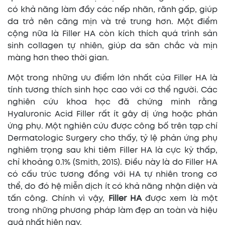
có khả năng làm đầy các nếp nhăn, rãnh gấp, giúp
da trở nên căng mịn và trẻ trung hơn. Một điểm
cộng nữa là Filler HA còn kích thích quá trình sản
sinh collagen tự nhiên, giúp da săn chắc và mịn
màng hơn theo thời gian.
Một trong những ưu điểm lớn nhất của Filler HA là
tính tương thích sinh học cao với cơ thể người. Các
nghiên cứu khoa học đã chứng minh rằng
Hyaluronic Acid Filler rất ít gây dị ứng hoặc phản
ứng phụ. Một nghiên cứu được công bố trên tạp chí
Dermatologic Surgery cho thấy, tỷ lệ phản ứng phụ
nghiêm trọng sau khi tiêm Filler HA là cực kỳ thấp,
chỉ khoảng 0.1% (Smith, 2015). Điều này là do Filler HA
có cấu trúc tương đồng với HA tự nhiên trong cơ
thể, do đó hệ miễn dịch ít có khả năng nhận diện và
tấn công. Chính vì vậy,
Filler HA
được xem là một
trong những phương pháp làm đẹp an toàn và hiệu
quả nhất hiện nay.