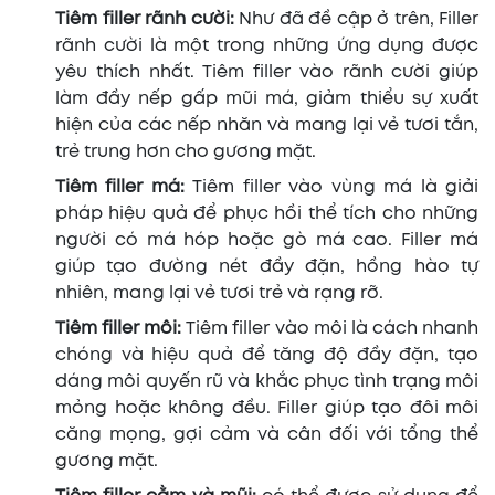
Tiêm filler rãnh cười:
Như đã đề cập ở trên, Filler
rãnh cười là một trong những ứng dụng được
yêu thích nhất. Tiêm filler vào rãnh cười giúp
làm đầy nếp gấp mũi má, giảm thiểu sự xuất
hiện của các nếp nhăn và mang lại vẻ tươi tắn,
trẻ trung hơn cho gương mặt.
Tiêm filler má:
Tiêm filler vào vùng má là giải
pháp hiệu quả để phục hồi thể tích cho những
người có má hóp hoặc gò má cao. Filler má
giúp tạo đường nét đầy đặn, hồng hào tự
nhiên, mang lại vẻ tươi trẻ và rạng rỡ.
Tiêm filler môi:
Tiêm filler vào môi là cách nhanh
chóng và hiệu quả để tăng độ đầy đặn, tạo
dáng môi quyến rũ và khắc phục tình trạng môi
mỏng hoặc không đều. Filler giúp tạo đôi môi
căng mọng, gợi cảm và cân đối với tổng thể
gương mặt.