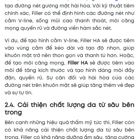
tạo đường nét gương mặt hài hòa. Với kỹ thuật tiêm
chính xác, Filler có thể định hình các đường nét như
cằm V-line, sống mũi cao thanh thoát, môi căng
mọng quyến rũ và đường viền hàm sắc nét.
Ví dụ, để tạo hình cằm V-line, Filler HA sẽ được tiêm
vào vùng cằm để kéo dài và tạo độ nhọn, giúp
khuôn mặt trở nên thon gọn và thanh tú hơn. Hoặc,
để tạo môi căng mọng,
Filler HA
sẽ được tiêm vào
môi để tăng kích thước và tạo hình dáng môi đầy
đặn, quyến rũ. Sự cân đối và hài hòa của các
đường nét trên khuôn mặt sẽ giúp tăng thêm vẻ đẹp
và sự tự tin.
2.4. Cải thiện chất lượng da từ sâu bên
trong
Bên cạnh những hiệu quả thẩm mỹ tức thì, Filler còn
có khả năng cải thiện chất lượng da từ sâu bên
trong. Filler có khả năng dưỡng ẩm sâu, tăng cường