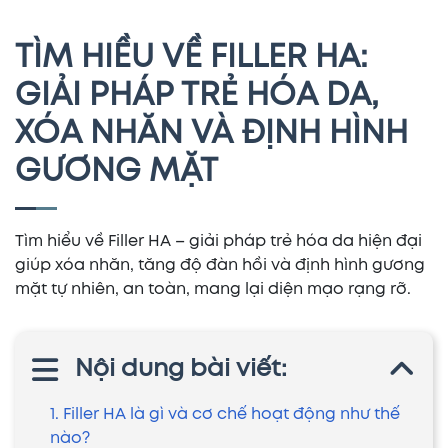
TÌM HIỀU VỀ FILLER HA:
GIẢI PHÁP TRẺ HÓA DA,
XÓA NHĂN VÀ ĐỊNH HÌNH
GƯƠNG MẶT
Tìm hiểu về Filler HA – giải pháp trẻ hóa da hiện đại
giúp xóa nhăn, tăng độ đàn hồi và định hình gương
mặt tự nhiên, an toàn, mang lại diện mạo rạng rỡ.
Nội dung bài viết:
1. Filler HA là gì và cơ chế hoạt động như thế
nào?