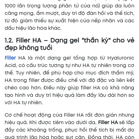
1000 lần trọng lượng phân tử của nó) giúp da luôn
căng mọng, ẩm mượt, duy trì độ đàn hồi và thể tích,
từ đó giảm thiểu sự xuất hiện của nếp nhăn và các
dấu hiệu lão hóa khác.
1.2. Filler HA – Dạng gel "thần kỳ" cho vẻ
đẹp không tuổi
Filler
HA là một dạng gel tổng hợp từ Hyaluronic
Acid, có cấu trúc tương tự như HA tự nhiên trong cơ
thể. Tuy nhiên, để phù hợp cho mục đích thẩm mỹ,
HA trong filler được điều chế với độ đặc và liên kết
chéo cao hơn. Điều này giúp filler HA có khả năng
tạo hình và duy trì hiệu quả làm đầy lâu dài hơn so
với HA tự nhiên.
Cơ chế hoạt động của Filler HA rất đơn giản nhưng
hiệu quả. Khi được tiêm vào dưới da,
Filler HA
sẽ lấp
đầy các khoảng trống, phục hồi thể tích bị mất do
quá trình lão hóa hoặc sụt cân. Đồng thời, HA còn