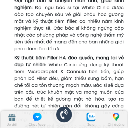
Đội ngũ bác sĩ chuyên môn cao, giàu kinh
nghiệm:
Đội ngũ bác sĩ tại White Clinic được
đào tạo chuyên sâu về giải phẫu học gương
mặt và kỹ thuật tiêm filler, có nhiều năm kinh
nghiệm thực tế. Các bác sĩ không ngừng cập
nhật các phương pháp và công nghệ thẩm mỹ
tiên tiến nhất để mang đến cho bạn những giải
pháp làm đẹp tối ưu.
Kỹ thuật tiêm Filler HA độc quyền, mang lại vẻ
đẹp tự nhiên:
White Clinic ứng dụng kỹ thuật
tiêm Microdroplet & Cannula tiên tiến, giúp
phân bổ Filler đều, giảm thiểu sưng bầm, hạn
chế tối đa tổn thương mạch máu. Bác sĩ sẽ dựa
trên cấu trúc khuôn mặt và mong muốn của
bạn để thiết kế gương mặt hài hòa, tạo ra
đường nét tự nhiên, cân đối, không gây cứng
đơ hay lộ liễu. Kỹ thuật này đặc biệt hiệu quả
trong:
Ưu đãi
Chat Face
Zalo
Chỉ đường
Phục hồi thể tíc
h: Lấp đầy vùng hõm, má