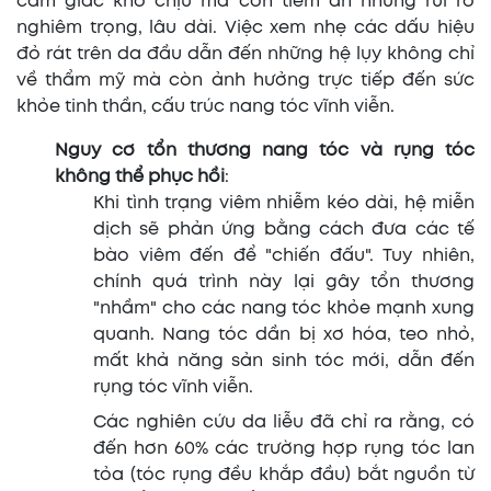
cảm giác khó chịu mà còn tiềm ẩn những rủi ro
nghiêm trọng, lâu dài. Việc xem nhẹ các dấu hiệu
đỏ rát trên da đầu dẫn đến những hệ lụy không chỉ
về thẩm mỹ mà còn ảnh hưởng trực tiếp đến sức
khỏe tinh thần, cấu trúc nang tóc vĩnh viễn.
Nguy cơ tổn thương nang tóc và rụng tóc
không thể phục hồi
:
Khi tình trạng viêm nhiễm kéo dài, hệ miễn
dịch sẽ phản ứng bằng cách đưa các tế
bào viêm đến để "chiến đấu". Tuy nhiên,
chính quá trình này lại gây tổn thương
"nhầm" cho các nang tóc khỏe mạnh xung
quanh. Nang tóc dần bị xơ hóa, teo nhỏ,
mất khả năng sản sinh tóc mới, dẫn đến
rụng tóc vĩnh viễn.
Các nghiên cứu da liễu đã chỉ ra rằng, có
đến hơn 60% các trường hợp rụng tóc lan
tỏa (tóc rụng đều khắp đầu) bắt nguồn từ