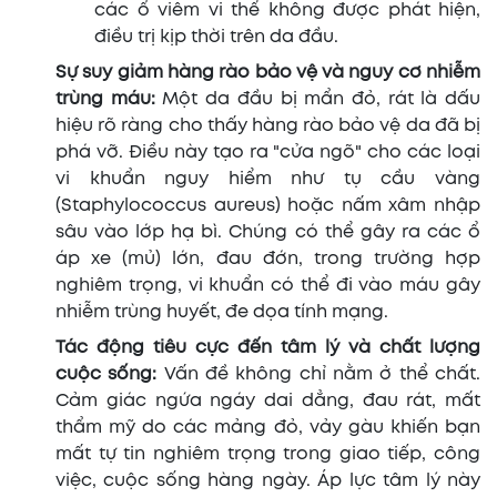
các ổ viêm vi thể không được phát hiện,
điều trị kịp thời trên da đầu.
Sự suy giảm hàng rào bảo vệ và nguy cơ nhiễm
trùng máu:
Một da đầu bị mẩn đỏ, rát là dấu
hiệu rõ ràng cho thấy hàng rào bảo vệ da đã bị
phá vỡ. Điều này tạo ra "cửa ngõ" cho các loại
vi khuẩn nguy hiểm như tụ cầu vàng
(Staphylococcus aureus) hoặc nấm xâm nhập
sâu vào lớp hạ bì. Chúng có thể gây ra các ổ
áp xe (mủ) lớn, đau đớn, trong trường hợp
nghiêm trọng, vi khuẩn có thể đi vào máu gây
nhiễm trùng huyết, đe dọa tính mạng.
Tác động tiêu cực đến tâm lý và chất lượng
cuộc sống:
Vấn đề không chỉ nằm ở thể chất.
Cảm giác ngứa ngáy dai dẳng, đau rát, mất
thẩm mỹ do các mảng đỏ, vảy gàu khiến bạn
mất tự tin nghiêm trọng trong giao tiếp, công
việc, cuộc sống hàng ngày. Áp lực tâm lý này