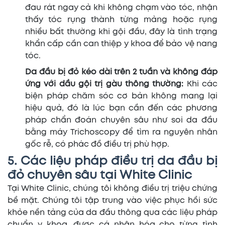
đau rát ngay cả khi không chạm vào tóc, nhận
thấy tóc rụng thành từng mảng hoặc rụng
nhiều bất thường khi gội đầu, đây là tình trạng
khẩn cấp cần can thiệp y khoa để bảo vệ nang
tóc.
Da đầu bị đỏ kéo dài trên 2 tuần và không đáp
ứng với dầu gội trị gàu thông thường:
Khi các
biện pháp chăm sóc cơ bản không mang lại
hiệu quả, đó là lúc bạn cần đến các phương
pháp chẩn đoán chuyên sâu như soi da đầu
bằng máy Trichoscopy để tìm ra nguyên nhân
gốc rễ, có phác đồ điều trị phù hợp.
5. Các liệu pháp điều trị da đầu bị
đỏ chuyên sâu tại White Clinic
Tại White Clinic, chúng tôi không điều trị triệu chứng
bề mặt. Chúng tôi tập trung vào việc phục hồi sức
khỏe nền tảng của da đầu thông qua các liệu pháp
chuẩn y khoa, được cá nhân hóa cho từng tình