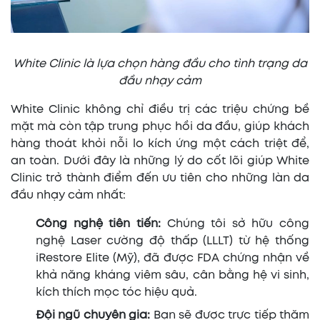
White Clinic là lựa chọn hàng đầu cho tình trạng da
đầu nhạy cảm
White Clinic không chỉ điều trị các triệu chứng bề
mặt mà còn tập trung phục hồi da đầu, giúp khách
hàng thoát khỏi nỗi lo kích ứng một cách triệt để,
an toàn. Dưới đây là những lý do cốt lõi giúp White
Clinic trở thành điểm đến ưu tiên cho những làn da
đầu nhạy cảm nhất:
Công nghệ tiên tiến:
Chúng tôi sở hữu công
nghệ Laser cường độ thấp (LLLT) từ hệ thống
iRestore Elite (Mỹ), đã được FDA chứng nhận về
khả năng kháng viêm sâu, cân bằng hệ vi sinh,
kích thích mọc tóc hiệu quả.
Đội ngũ chuyên gia:
Bạn sẽ được trực tiếp thăm