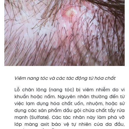
Viêm nang tóc và các tác động từ hóa chất
Lỗ chân lông (nang tóc) bị viêm nhiễm do vi
khuẩn hoặc nấm. Nguyên nhân thường đến từ
việc lạm dụng hóa chất uốn, nhuộm, hoặc sử
dụng các sản phẩm dầu gội chứa chất tẩy rửa
mạnh (Sulfate). Các tác nhân này làm phá vỡ
lớp màng axit bảo vệ tự nhiên của da đầu,