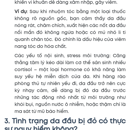
khiến vi khuẩn dễ dàng xâm nhập, gây viêm.
Ví dụ
: Sau khi nhuộm tóc bằng một loại thuốc
không rõ nguồn gốc, bạn cảm thấy da đầu
nóng rát, châm chích, xuất hiện các nốt da đầu
nổi mẩn đỏ không ngứa hoặc có mủ nhỏ li ti
quanh chân tóc. Đó chính là dấu hiệu của viêm
nang tóc do hóa chất.
Các yếu tố nội sinh, stress môi trường: Căng
thẳng tâm lý kéo dài làm cơ thể sản sinh nhiều
cortisol – một loại hormone có khả năng làm
suy yếu hệ miễn dịch của da. Khi hàng rào
phòng thủ tự nhiên yếu đi, da đầu trở nên cực
kỳ nhạy cảm, dễ dàng bị đỏ da đầu trước
những tác động nhỏ nhất từ môi trường như
khói bụi, nguồn nước ô nhiễm, hoặc thậm chí là
ma sát từ mũ bảo hiểm.
3. Tình trạng da đầu bị đỏ có thực
sự nguy hiểm không?