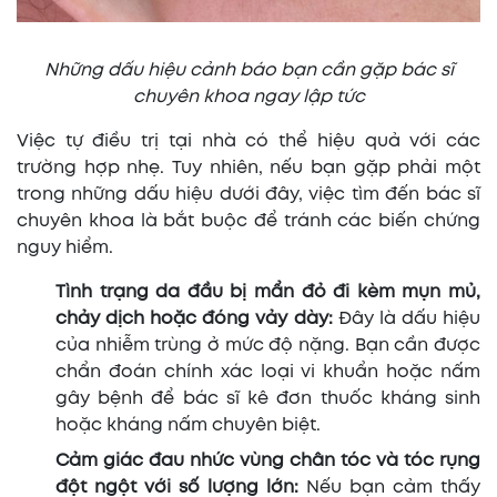
Những dấu hiệu cảnh báo bạn cần gặp bác sĩ
chuyên khoa ngay lập tức
Việc tự điều trị tại nhà có thể hiệu quả với các
trường hợp nhẹ. Tuy nhiên, nếu bạn gặp phải một
trong những dấu hiệu dưới đây, việc tìm đến bác sĩ
chuyên khoa là bắt buộc để tránh các biến chứng
nguy hiểm.
Tình trạng da đầu bị mẩn đỏ đi kèm mụn mủ,
chảy dịch hoặc đóng vảy dày:
Đây là dấu hiệu
của nhiễm trùng ở mức độ nặng. Bạn cần được
chẩn đoán chính xác loại vi khuẩn hoặc nấm
gây bệnh để bác sĩ kê đơn thuốc kháng sinh
hoặc kháng nấm chuyên biệt.
Cảm giác đau nhức vùng chân tóc và tóc rụng
đột ngột với số lượng lớn:
Nếu bạn cảm thấy