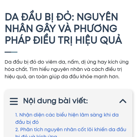
DA ĐẦU BỊ ĐỎ: NGUYÊN
NHÂN GÂY VÀ PHƯƠNG
PHÁP ĐIỀU TRỊ HIỆU QUẢ
Da đầu bị đỏ do viêm da, nấm, dị ứng hay kích ứng
hóa chất. Tìm hiểu nguyên nhân và cách điều trị
hiệu quả, an toàn giúp da đầu khỏe mạnh hơn.
Nội dung bài viết:
1. Nhận diện các biểu hiện lâm sàng khi da
đầu bị đỏ
2. Phân tích nguyên nhân cốt lõi khiến da đầu