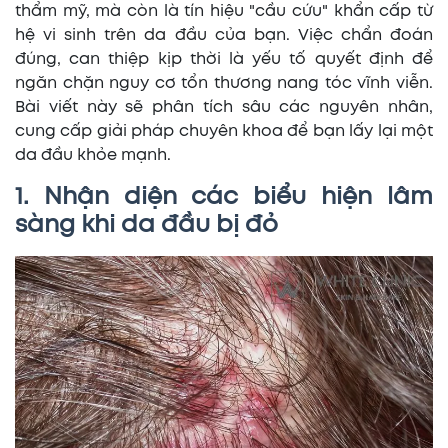
thẩm mỹ, mà còn là tín hiệu "cầu cứu" khẩn cấp từ
hệ vi sinh trên da đầu của bạn. Việc chẩn đoán
đúng, can thiệp kịp thời là yếu tố quyết định để
ngăn chặn nguy cơ tổn thương nang tóc vĩnh viễn.
Bài viết này sẽ phân tích sâu các nguyên nhân,
cung cấp giải pháp chuyên khoa để bạn lấy lại một
da đầu khỏe mạnh.
1. Nhận diện các biểu hiện lâm
sàng khi da đầu bị đỏ