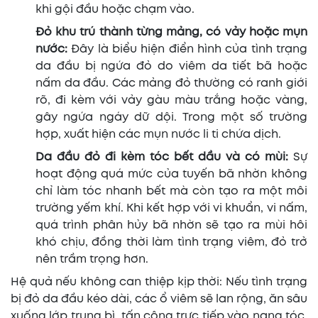
khi gội đầu hoặc chạm vào.
Đỏ khu trú thành từng mảng, có vảy hoặc mụn
nước:
Đây là biểu hiện điển hình của tình trạng
da đầu bị ngứa đỏ do viêm da tiết bã hoặc
nấm da đầu. Các mảng đỏ thường có ranh giới
rõ, đi kèm với vảy gàu màu trắng hoặc vàng,
gây ngứa ngáy dữ dội. Trong một số trường
hợp, xuất hiện các mụn nước li ti chứa dịch.
Da đầu đỏ đi kèm tóc bết dầu và có mùi:
Sự
hoạt động quá mức của tuyến bã nhờn không
chỉ làm tóc nhanh bết mà còn tạo ra một môi
trường yếm khí. Khi kết hợp với vi khuẩn, vi nấm,
quá trình phân hủy bã nhờn sẽ tạo ra mùi hôi
khó chịu, đồng thời làm tình trạng viêm, đỏ trở
nên trầm trọng hơn.
Hệ quả nếu không can thiệp kịp thời: Nếu tình trạng
bị đỏ da đầu kéo dài, các ổ viêm sẽ lan rộng, ăn sâu
xuống lớp trung bì, tấn công trực tiếp vào nang tóc.