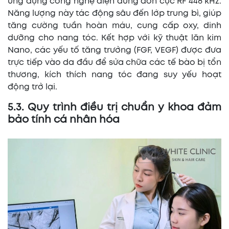
ứng dụng công nghệ điện dung đơn cực RF 448 kHz.
Năng lượng này tác động sâu đến lớp trung bì, giúp
tăng cường tuần hoàn máu, cung cấp oxy, dinh
dưỡng cho nang tóc. Kết hợp với kỹ thuật lăn kim
Nano, các yếu tố tăng trưởng (FGF, VEGF) được đưa
trực tiếp vào da đầu để sửa chữa các tế bào bị tổn
thương, kích thích nang tóc đang suy yếu hoạt
động trở lại.
5.3. Quy trình điều trị chuẩn y khoa đảm
bảo tính cá nhân hóa