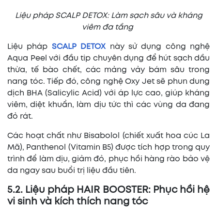
Liệu pháp SCALP DETOX: Làm sạch sâu và kháng
viêm đa tầng
Liệu pháp
SCALP DETOX
này sử dụng công nghệ
Aqua Peel với đầu tip chuyên dụng để hút sạch dầu
thừa, tế bào chết, các mảng vảy bám sâu trong
nang tóc. Tiếp đó, công nghệ Oxy Jet sẽ phun dung
dịch BHA (Salicylic Acid) với áp lực cao, giúp kháng
viêm, diệt khuẩn, làm dịu tức thì các vùng da đang
đỏ rát.
Các hoạt chất như Bisabolol (chiết xuất hoa cúc La
Mã), Panthenol (Vitamin B5) được tích hợp trong quy
trình để làm dịu, giảm đỏ, phục hồi hàng rào bảo vệ
da ngay sau buổi trị liệu đầu tiên.
5.2. Liệu pháp HAIR BOOSTER: Phục hồi hệ
vi sinh và kích thích nang tóc