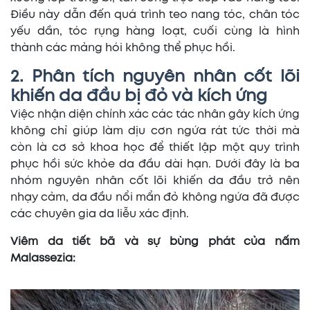
Điều này dẫn đến quá trình teo nang tóc, chân tóc
yếu dần, tóc rụng hàng loạt, cuối cùng là hình
thành các mảng hói không thể phục hồi.
2. Phân tích nguyên nhân cốt lõi
khiến da đầu bị đỏ và kích ứng
Việc nhận diện chính xác các tác nhân gây kích ứng
không chỉ giúp làm dịu cơn ngứa rát tức thời mà
còn là cơ sở khoa học để thiết lập một quy trình
phục hồi sức khỏe da đầu dài hạn. Dưới đây là ba
nhóm nguyên nhân cốt lõi khiến da đầu trở nên
nhạy cảm, da đầu nổi mẩn đỏ không ngứa đã được
các chuyên gia da liễu xác định.
Viêm da tiết bã và sự bùng phát của nấm
Malassezia: