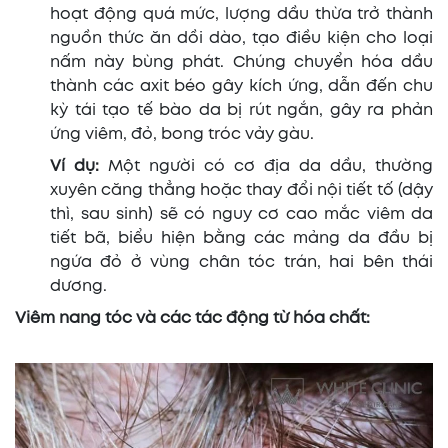
hoạt động quá mức, lượng dầu thừa trở thành
nguồn thức ăn dồi dào, tạo điều kiện cho loại
nấm này bùng phát. Chúng chuyển hóa dầu
thành các axit béo gây kích ứng, dẫn đến chu
kỳ tái tạo tế bào da bị rút ngắn, gây ra phản
ứng viêm, đỏ, bong tróc vảy gàu.
Ví dụ:
Một người có cơ địa da dầu, thường
xuyên căng thẳng hoặc thay đổi nội tiết tố (dậy
thì, sau sinh) sẽ có nguy cơ cao mắc viêm da
tiết bã, biểu hiện bằng các mảng da đầu bị
ngứa đỏ ở vùng chân tóc trán, hai bên thái
dương.
Viêm nang tóc và các tác động từ hóa chất: