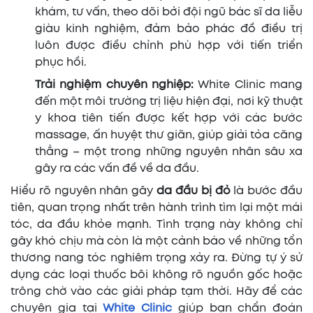
khám, tư vấn, theo dõi bởi đội ngũ bác sĩ da liễu
giàu kinh nghiệm, đảm bảo phác đồ điều trị
luôn được điều chỉnh phù hợp với tiến triển
phục hồi.
Trải nghiệm chuyên nghiệp:
White Clinic mang
đến một môi trường trị liệu hiện đại, nơi kỹ thuật
y khoa tiên tiến được kết hợp với các bước
massage, ấn huyệt thư giãn, giúp giải tỏa căng
thẳng – một trong những nguyên nhân sâu xa
gây ra các vấn đề về da đầu.
Hiểu rõ nguyên nhân gây
da đầu bị đỏ
là bước đầu
tiên, quan trọng nhất trên hành trình tìm lại một mái
tóc, da đầu khỏe mạnh. Tình trạng này không chỉ
gây khó chịu mà còn là một cảnh báo về những tổn
thương nang tóc nghiêm trọng xảy ra. Đừng tự ý sử
dụng các loại thuốc bôi không rõ nguồn gốc hoặc
trông chờ vào các giải pháp tạm thời. Hãy để các
chuyên gia tại
White Clinic
giúp bạn chẩn đoán