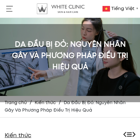
Tiếng Việt
▼
DA ĐẦU BỊ ĐỎ: NGUYÊN NHÂN
GÂY VÀ PHƯƠNG PHÁP ĐIỀU TRỊ
HIỆU QUẢ
/
/
Trang chủ
Kiến thức
Da Đầu Bị Đỏ: Nguyên Nhân
Gây Và Phương Pháp Điều Trị Hiệu Quả
Kiến thức