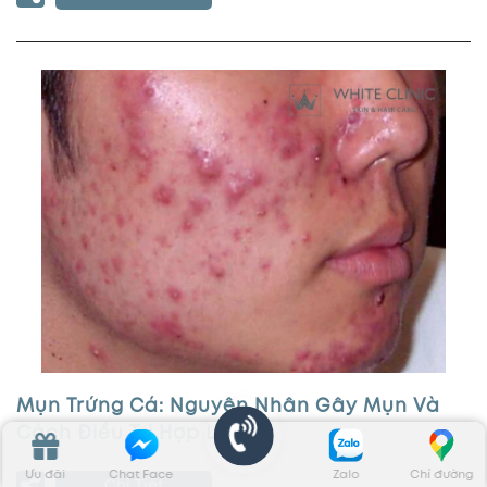
Mụn Trứng Cá: Nguyên Nhân Gây Mụn Và
Cách Điều Trị Hợp Lý
Ưu đãi
Chat Face
Zalo
Chỉ đường
Chi Tiết