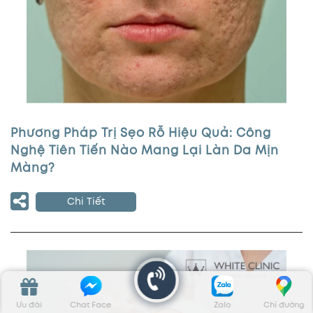
Phương Pháp Trị Sẹo Rỗ Hiệu Quả: Công
Nghệ Tiên Tiến Nào Mang Lại Làn Da Mịn
Màng?
Chi Tiết
Ưu đãi
Chat Face
Zalo
Chỉ đường