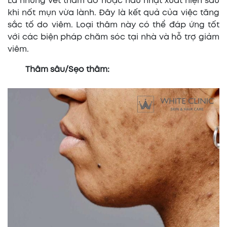
Là những vết thâm đỏ hoặc nâu nhạt xuất hiện sau
khi nốt mụn vừa lành. Đây là kết quả của việc tăng
sắc tố do viêm. Loại thâm này có thể đáp ứng tốt
với các biện pháp chăm sóc tại nhà và hỗ trợ giảm
viêm.
Thâm sâu/Sẹo thâm: