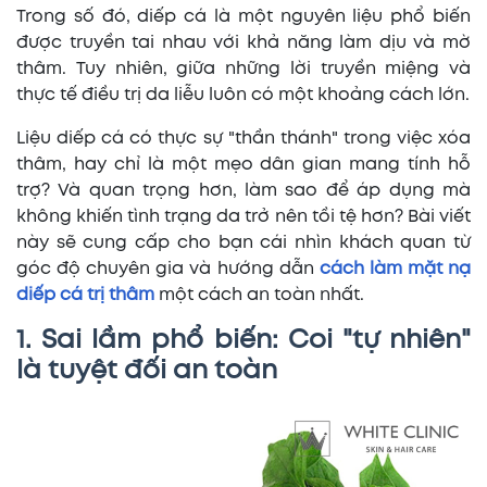
Trong số đó, diếp cá là một nguyên liệu phổ biến
được truyền tai nhau với khả năng làm dịu và mờ
thâm. Tuy nhiên, giữa những lời truyền miệng và
thực tế điều trị da liễu luôn có một khoảng cách lớn.
Liệu diếp cá có thực sự "thần thánh" trong việc xóa
thâm, hay chỉ là một mẹo dân gian mang tính hỗ
trợ? Và quan trọng hơn, làm sao để áp dụng mà
không khiến tình trạng da trở nên tồi tệ hơn? Bài viết
này sẽ cung cấp cho bạn cái nhìn khách quan từ
góc độ chuyên gia và hướng dẫn
cách làm mặt nạ
diếp cá trị thâm
một cách an toàn nhất.
1. Sai lầm phổ biến: Coi "tự nhiên"
là tuyệt đối an toàn