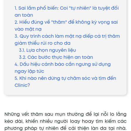
1. Sai lầm phổ biến: Coi "tự nhiên" là tuyệt đối
an toàn
2. Hiểu đúng về "thâm" để không kỳ vọng sai
vào mặt nạ
3. Quy trình cách làm mặt nạ diếp cá trị thâm
giảm thiểu rủi ro cho da
3.1. Lựa chọn nguyên liệu
3.2. Các bước thực hiện an toàn
4. Dấu hiệu cảnh báo cần ngưng sử dụng
ngay lập tức
5. Khi nào nên dừng tự chăm sóc và tìm đến
Clinic?
Những vết thâm sau mụn thường để lại nỗi lo lắng
kéo dài, khiến nhiều người loay hoay tìm kiếm các
phương pháp tự nhiên để cải thiện làn da tại nhà.