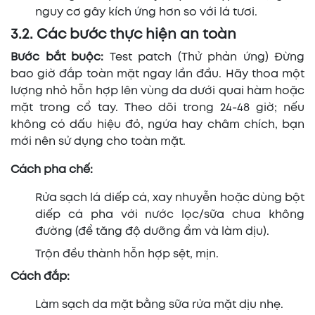
nguy cơ gây kích ứng hơn so với lá tươi.
3.2. Các bước thực hiện an toàn
Bước bắt buộc:
Test patch (Thử phản ứng) Đừng
bao giờ đắp toàn mặt ngay lần đầu. Hãy thoa một
lượng nhỏ hỗn hợp lên vùng da dưới quai hàm hoặc
mặt trong cổ tay. Theo dõi trong 24-48 giờ; nếu
không có dấu hiệu đỏ, ngứa hay châm chích, bạn
mới nên sử dụng cho toàn mặt.
Cách pha chế:
Rửa sạch lá diếp cá, xay nhuyễn hoặc dùng bột
diếp cá pha với nước lọc/sữa chua không
đường (để tăng độ dưỡng ẩm và làm dịu).
Trộn đều thành hỗn hợp sệt, mịn.
Cách đắp:
Làm sạch da mặt bằng sữa rửa mặt dịu nhẹ.