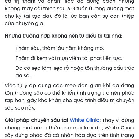
cá trị thâm
và chăm sóc da đúng cách nhưng
không thấy cải thiện sau 6-8 tuần (tương đương một
chu kỳ tái tạo da), đó là lúc bạn cần sự can thiệp
của chuyên gia.
Những trường hợp không nên tự điều trị tại nhà:
Thâm sâu, thâm lâu năm không mờ.
Thâm đi kèm với mụn viêm tái phát liên tục.
Da có sẹo lõm, sẹo rỗ hoặc tổn thương cấu trúc
da sâu.
Việc tự ý áp dụng các mẹo dân gian khi da đang
tổn thương sâu có thể khiến tình trạng trở nên phức
tạp hơn, gây khó khăn cho quá trình điều trị chuyên
sâu sau này.
Giải pháp chuyên sâu tại
White Clinic
:
Thay vì dùng
chung một công thức cho mọi loại da, White Clinic
xây dựng phác đồ cá nhân hóa dựa trên tình trạng