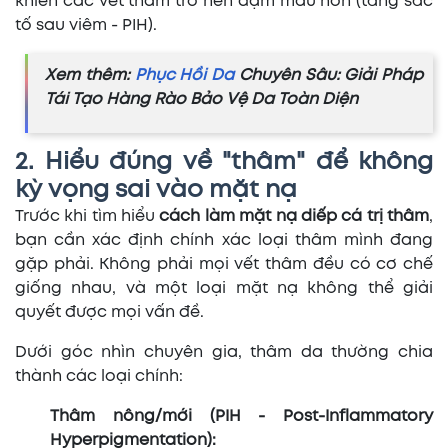
khiến các vết thâm trở nên đậm màu hơn (tăng sắc
tố sau viêm - PIH).
Xem thêm:
Phục Hồi Da
Chuyên Sâu: Giải Pháp
Tái Tạo Hàng Rào Bảo Vệ Da Toàn Diện
2. Hiểu đúng về "thâm" để không
kỳ vọng sai vào mặt nạ
Trước khi tìm hiểu
cách làm mặt nạ diếp cá trị thâm
,
bạn cần xác định chính xác loại thâm mình đang
gặp phải. Không phải mọi vết thâm đều có cơ chế
giống nhau, và một loại mặt nạ không thể giải
quyết được mọi vấn đề.
Dưới góc nhìn chuyên gia, thâm da thường chia
thành các loại chính:
Thâm nông/mới (PIH - Post-Inflammatory
Hyperpigmentation):