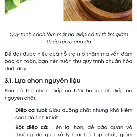
Quy trình cách làm mặt nạ diếp cá trị thâm giảm
thiểu rủi ro cho da
Để đạt được hiệu quả hỗ trợ mờ thâm mà vẫn đảm
bảo an toàn, bạn nên tuân thủ quy trình chuẩn hóa
dưới đây.
3.1. Lựa chọn nguyên liệu
Bạn có thể chọn diếp cá tươi hoặc bột diếp cá
nguyên chất.
Diếp cá tươi:
Giàu dưỡng chất nhưng khó kiểm
soát độ tinh khiết.
Bột diếp cá:
Tiện lợi hơn, dễ bảo quản và
thường đã qua xử lý loại bỏ tạp chất, giảm