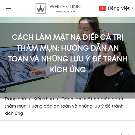
Tiếng Việt
▼
CÁCH LÀM MẶT NẠ DIẾP CÁ TRỊ
THÂM MỤN: HƯỚNG DẪN AN
TOÀN VÀ NHỮNG LƯU Ý ĐỂ TRÁNH
KÍCH ỨNG
/
/
Trang chủ
Kiến thức
Cách làm mặt nạ diếp cá trị
thâm mụn: Hướng dẫn an toàn và những lưu ý để tránh
kích ứng