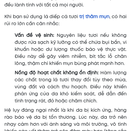
đều lành tính với tất cả mọi người.
Khi bạn sử dụng lá diếp cá tươi
trị thâm mụn
, có hai
rủi ro lớn cần cân nhắc:
Vấn đề vệ sinh:
Nguyên liệu tươi nếu không
được rửa sạch kỹ lưỡng có thể chứa bụi bẩn, vi
khuẩn hoặc dư lượng thuốc bảo vệ thực vật.
Điều này dễ gây viêm nhiễm, bít tắc lỗ chân
lông, thậm chí khiến mụn bùng phát mạnh hơn.
Nồng độ hoạt chất không ổn định:
Hàm lượng
các chất trong lá tươi thay đổi tùy theo mùa,
vùng đất và cách thu hoạch. Điều này khiến
phản ứng của da khó kiểm soát, dễ dẫn đến
tình trạng rát, đỏ hoặc châm chích.
Hệ lụy đáng ngại nhất là khi da bị kích ứng, hàng
rào bảo vệ da bị tổn thương. Lúc này, da trở nên
nhạy cảm hơn với ánh sáng và môi trường, vô tình