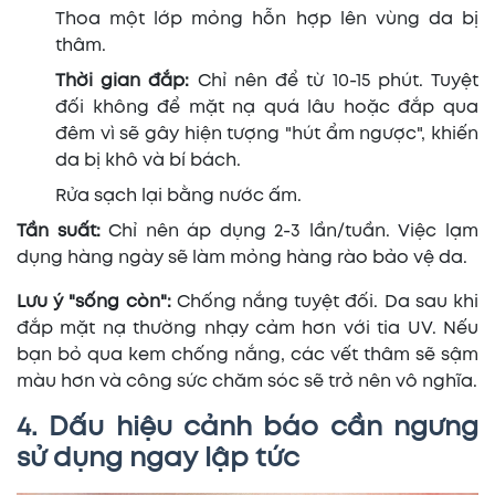
Thoa một lớp mỏng hỗn hợp lên vùng da bị
thâm.
Thời gian đắp:
Chỉ nên để từ 10-15 phút. Tuyệt
đối không để mặt nạ quá lâu hoặc đắp qua
đêm vì sẽ gây hiện tượng "hút ẩm ngược", khiến
da bị khô và bí bách.
Rửa sạch lại bằng nước ấm.
Tần suất:
Chỉ nên áp dụng 2-3 lần/tuần. Việc lạm
dụng hàng ngày sẽ làm mỏng hàng rào bảo vệ da.
Lưu ý "sống còn":
Chống nắng tuyệt đối. Da sau khi
đắp mặt nạ thường nhạy cảm hơn với tia UV. Nếu
bạn bỏ qua kem chống nắng, các vết thâm sẽ sậm
màu hơn và công sức chăm sóc sẽ trở nên vô nghĩa.
4. Dấu hiệu cảnh báo cần ngưng
sử dụng ngay lập tức