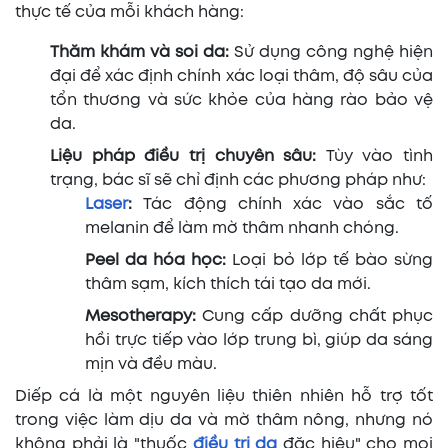
thực tế của mỗi khách hàng:
Thăm khám và soi da:
Sử dụng công nghệ hiện
đại để xác định chính xác loại thâm, độ sâu của
tổn thương và sức khỏe của hàng rào bảo vệ
da.
Liệu pháp điều trị chuyên sâu:
Tùy vào tình
trạng, bác sĩ sẽ chỉ định các phương pháp như:
Laser
:
Tác động chính xác vào sắc tố
melanin để làm mờ thâm nhanh chóng.
Peel da hóa học:
Loại bỏ lớp tế bào sừng
thâm sạm, kích thích tái tạo da mới.
Mesotherapy:
Cung cấp dưỡng chất phục
hồi trực tiếp vào lớp trung bì, giúp da sáng
mịn và đều màu.
Diếp cá là một nguyên liệu thiên nhiên hỗ trợ tốt
trong việc làm dịu da và mờ thâm nông, nhưng nó
không phải là "thuốc
điều trị da
đặc hiệu" cho mọi