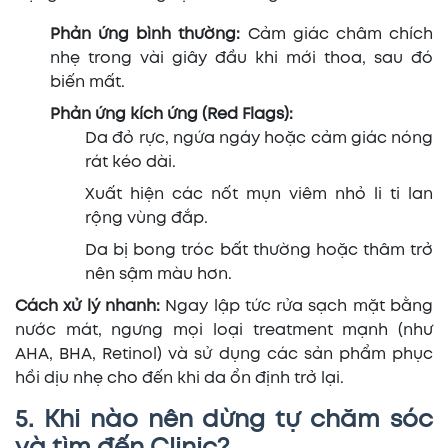
Phản ứng bình thường:
Cảm giác châm chích
nhẹ trong vài giây đầu khi mới thoa, sau đó
biến mất.
Phản ứng kích ứng (Red Flags):
Da đỏ rực, ngứa ngáy hoặc cảm giác nóng
rát kéo dài.
Xuất hiện các nốt mụn viêm nhỏ li ti lan
rộng vùng đắp.
Da bị bong tróc bất thường hoặc thâm trở
nên sậm màu hơn.
Cách xử lý nhanh:
Ngay lập tức rửa sạch mặt bằng
nước mát, ngưng mọi loại treatment mạnh (như
AHA, BHA, Retinol) và sử dụng các sản phẩm phục
hồi dịu nhẹ cho đến khi da ổn định trở lại.
5. Khi nào nên dừng tự chăm sóc