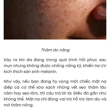
Thâm do nắng
Xảy ra khi da đang trong quá trình hồi phục sau
mụn nhưng không được chống nắng kỹ, khiến tia UV
kích thích sản sinh melanin.
Như vậy, nếu bạn đang hy vọng một chiếc mặt nạ
diếp cá có thể xóa sạch những vết sẹo thâm lâu
năm hay sẹo lõm, thì câu trả lời là: Điều đó gần như
không thể. Mặt nạ chỉ đóng vai trò hỗ trợ làm dịu và
mờ thâm nông.