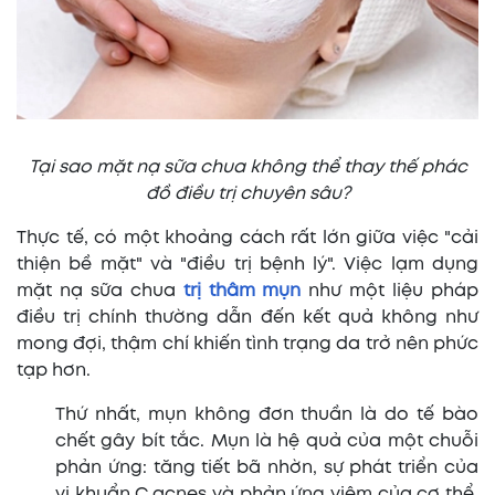
Tại sao mặt nạ sữa chua không thể thay thế phác
đồ điều trị chuyên sâu?
Thực tế, có một khoảng cách rất lớn giữa việc "cải
thiện bề mặt" và "điều trị bệnh lý". Việc lạm dụng
mặt nạ sữa chua
trị thâm mụn
như một liệu pháp
điều trị chính thường dẫn đến kết quả không như
mong đợi, thậm chí khiến tình trạng da trở nên phức
tạp hơn.
Thứ nhất, mụn không đơn thuần là do tế bào
chết gây bít tắc. Mụn là hệ quả của một chuỗi
phản ứng: tăng tiết bã nhờn, sự phát triển của
vi khuẩn C.acnes và phản ứng viêm của cơ thể.