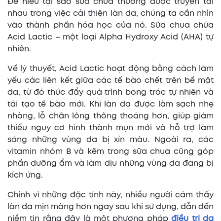
Để hiểu tại sao sữa chua thường được truyền tai
nhau trong việc cải thiện làn da, chúng ta cần nhìn
vào thành phần hóa học của nó. Sữa chua chứa
Acid Lactic – một loại Alpha Hydroxy Acid (AHA) tự
nhiên.
Về lý thuyết, Acid Lactic hoạt động bằng cách làm
yếu các liên kết giữa các tế bào chết trên bề mặt
da, từ đó thúc đẩy quá trình bong tróc tự nhiên và
tái tạo tế bào mới. Khi làn da được làm sạch nhẹ
nhàng, lỗ chân lông thông thoáng hơn, giúp giảm
thiểu nguy cơ hình thành mụn mới và hỗ trợ làm
sáng những vùng da bị xỉn màu. Ngoài ra, các
vitamin nhóm B và kẽm trong sữa chua cũng góp
phần dưỡng ẩm và làm dịu những vùng da đang bị
kích ứng.
Chính vì những đặc tính này, nhiều người cảm thấy
làn da mịn màng hơn ngay sau khi sử dụng, dẫn đến
niềm tin rằng đây là một phương pháp
điều trị da