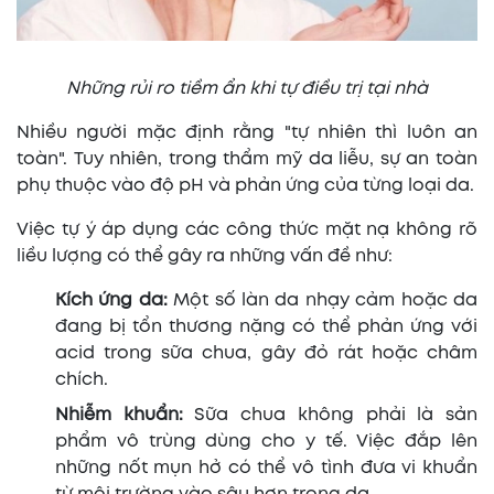
Những rủi ro tiềm ẩn khi tự điều trị tại nhà
Nhiều người mặc định rằng "tự nhiên thì luôn an
toàn". Tuy nhiên, trong thẩm mỹ da liễu, sự an toàn
phụ thuộc vào độ pH và phản ứng của từng loại da.
Việc tự ý áp dụng các công thức mặt nạ không rõ
liều lượng có thể gây ra những vấn đề như:
Kích ứng da:
Một số làn da nhạy cảm hoặc da
đang bị tổn thương nặng có thể phản ứng với
acid trong sữa chua, gây đỏ rát hoặc châm
chích.
Nhiễm khuẩn:
Sữa chua không phải là sản
phẩm vô trùng dùng cho y tế. Việc đắp lên
những nốt mụn hở có thể vô tình đưa vi khuẩn