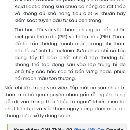
Acid Lactic trong sữa chua có nồng độ rất thấp
và không đủ khả năng tiêu diệt vi khuẩn hay
kiểm soát tuyến dầu từ sâu bên trong.
Thứ hai, đối với vết thâm, chúng ta cần phân
biệt giữa thâm đỏ (PIE) và thâm nâu (PIH). Thâm
đỏ là tổn thương mạch máu, trong khi thâm
nâu là sự tích tụ melanin. Sữa chua chỉ có tác
dụng tẩy tế bào chết nhẹ ở lớp thượng bì,
không thể tác động sâu vào lớp trung bì để
phá hủy các hắc sắc tố bền vững hoặc phục
hồi mạch máu tổn thương.
Nếu chỉ tập trung vào việc đắp mặt nạ sữa chua trị
thâm mà bỏ qua nguyên nhân gốc rễ, người dùng
dễ rơi vào trạng thái "điều trị ngọn", khiến mụn tái
phát liên tục và vết thâm ngày càng đậm màu do
không được xử lý đúng cách.