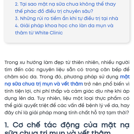
2. Tại sao mặt nạ sữa chua không thể thay
thế phác đồ điều trị chuyên sâu?
3. Những rủi ro tiềm ẩn khi tự điều trị tại nhà
4. Giải pháp khoa học cho làn da mụn và
thâm từ White Clinic
Trong xu hướng làm đẹp từ thiên nhiên, nhiều người
tìm đến các nguyên liệu sẵn có trong căn bếp để
chăm sóc da. Trong đó, phương pháp sử dụng
mặt
nạ sữa chua trị mụn và vết thâm
trở nên phổ biến vì
tính tiện lợi, chi phí thấp và cảm giác dịu nhẹ khi áp
dụng lên da. Tuy nhiên, liệu một loại thực phẩm có
thể giải quyết triệt để các vấn đề bệnh lý về da, hay
đây chỉ là giải pháp mang tính chất hỗ trợ tạm thời?
1. Cơ chế tác động của mặt nạ
sữa chua trị mụn và vết thâm