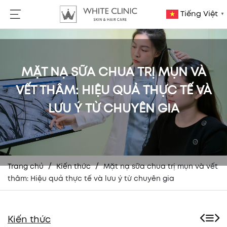
Tiếng Việt
▼
MẶT NẠ SỮA CHUA TRỊ MỤN VÀ
VẾT THÂM: HIỆU QUẢ THỰC TẾ VÀ
LƯU Ý TỪ CHUYÊN GIA
/
/
Trang chủ
Kiến thức
Mặt nạ sữa chua trị mụn và vết
thâm: Hiệu quả thực tế và lưu ý từ chuyên gia
Kiến thức