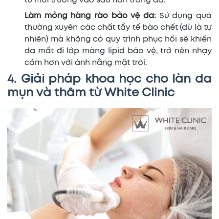
từ môi trường vào sâu hơn trong da.
Làm mỏng hàng rào bảo vệ da:
Sử dụng quá
thường xuyên các chất tẩy tế bào chết (dù là tự
nhiên) mà không có quy trình phục hồi sẽ khiến
da mất đi lớp màng lipid bảo vệ, trở nên nhạy
cảm hơn với ánh nắng mặt trời.
4. Giải pháp khoa học cho làn da
mụn và thâm từ White Clinic