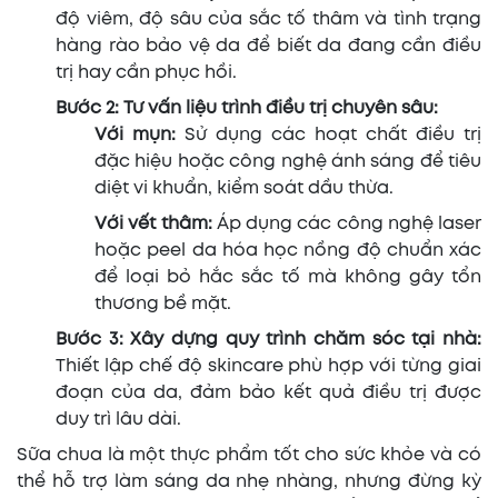
độ viêm, độ sâu của sắc tố thâm và tình trạng
hàng rào bảo vệ da để biết da đang cần điều
trị hay cần phục hồi.
Bước 2: Tư vấn liệu trình điều trị chuyên sâu:
Với mụn:
Sử dụng các hoạt chất điều trị
đặc hiệu hoặc công nghệ ánh sáng để tiêu
diệt vi khuẩn, kiểm soát dầu thừa.
Với vết thâm:
Áp dụng các công nghệ laser
hoặc peel da hóa học nồng độ chuẩn xác
để loại bỏ hắc sắc tố mà không gây tổn
thương bề mặt.
Bước 3: Xây dựng quy trình chăm sóc tại nhà:
Thiết lập chế độ skincare phù hợp với từng giai
đoạn của da, đảm bảo kết quả điều trị được
duy trì lâu dài.
Sữa chua là một thực phẩm tốt cho sức khỏe và có
thể hỗ trợ làm sáng da nhẹ nhàng, nhưng đừng kỳ