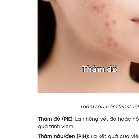
Thâm sau viêm (Post-I
Thâm đỏ (PIE):
Là những vết đỏ hoặc hồ
quá trình viêm.
Thâm nâu/đen (PIH):
Là kết quả của việ