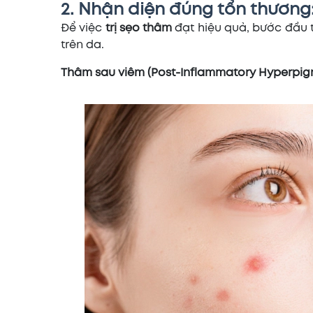
2. Nhận diện đúng tổn thương
Để việc
trị sẹo thâm
đạt hiệu quả, bước đầu 
trên da.
Thâm sau viêm (Post-Inflammatory Hyperpig