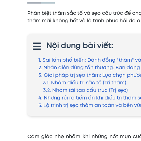
Phân biệt thâm sắc tố và sẹo cấu trúc để chọ
thâm mãi không hết và lộ trình phục hồi da a
Nội dung bài viết:
1. Sai lầm phổ biến: Đánh đồng "thâm" và 
2. Nhận diện đúng tổn thương: Bạn đang
3. Giải pháp trị sẹo thâm: Lựa chọn phư
3.1. Nhóm điều trị sắc tố (Trị thâm)
3.2. Nhóm tái tạo cấu trúc (Trị sẹo)
4. Những rủi ro tiềm ẩn khi điều trị thâ
5. Lộ trình trị sẹo thâm an toàn và bền vữ
Cảm giác nhẹ nhõm khi những nốt mụn cuối