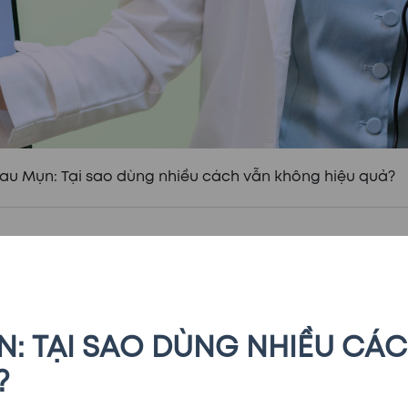
Sau Mụn: Tại sao dùng nhiều cách vẫn không hiệu quả?
N: TẠI SAO DÙNG NHIỀU CÁ
?