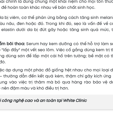
ải chính là dùng chung một khái niệm cho mọi tổn thư
ấn đề hoàn toàn khác nhau về bản chất sinh học.
da bị viêm, cơ thể phản ứng bằng cách tăng sinh melan
 nâu, đen hoặc đỏ. Trong khi đó, sẹo là vấn đề về cấ
à elastin dưới da bị đứt gãy hoặc tăng sinh quá mức, 
ẩm bôi thoa:
Serum hay kem dưỡng có thể hỗ trợ làm s
 "lấp đầy" một vết sẹo lõm. Việc cố gắng dùng kem trị 
ng dùng sơn để lấp một cái hố trên tường; bề mặt có t
đó.
iệc áp dụng một phác đồ giống hệt nhau cho mọi loại d
– thường dẫn đến kết quả kém, thậm chí gây kích ứng
trung vào việc trị thâm mà bỏ qua hàng rào bảo vệ d
 nên đậm màu và khó điều trị hơn.
ới công nghệ cao và an toàn tại White Clinic