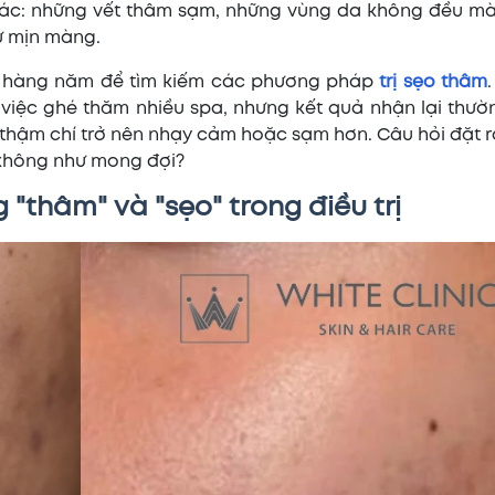
khác: những vết thâm sạm, những vùng da không đều m
ự mịn màng.
hí hàng năm để tìm kiếm các phương pháp
trị sẹo thâm
 việc ghé thăm nhiều spa, nhưng kết quả nhận lại thườ
thậm chí trở nên nhạy cảm hoặc sạm hơn. Câu hỏi đặt ra
 không như mong đợi?
 "thâm" và "sẹo" trong điều trị