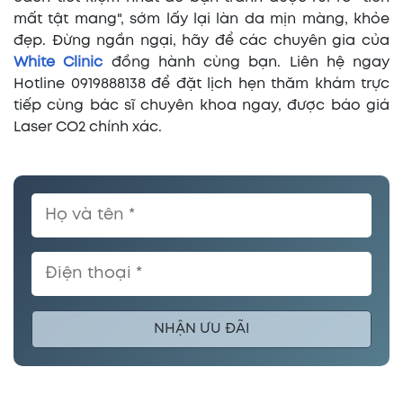
mất tật mang", sớm lấy lại làn da mịn màng, khỏe
đẹp. Đừng ngần ngại, hãy để các chuyên gia của
White Clinic
đồng hành cùng bạn. Liên hệ ngay
Hotline 0919888138 để đặt lịch hẹn thăm khám trực
tiếp cùng bác sĩ chuyên khoa ngay, được báo giá
Laser CO2 chính xác.
NHẬN ƯU ĐÃI