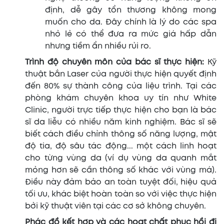
định, dễ gây tổn thương không mong
muốn cho da. Đây chính là lý do các spa
nhỏ lẻ có thể đưa ra mức giá hấp dẫn
nhưng tiềm ẩn nhiều rủi ro.
Trình độ chuyên môn của bác sĩ thực hiện:
Kỹ
thuật bắn Laser của người thực hiện quyết định
đến 80% sự thành công của liệu trình. Tại các
phòng khám chuyên khoa uy tín như White
Clinic, người trực tiếp thực hiện cho bạn là bác
sĩ da liễu có nhiều năm kinh nghiệm. Bác sĩ sẽ
biết cách điều chỉnh thông số năng lượng, mật
độ tia, độ sâu tác động... một cách linh hoạt
cho từng vùng da (ví dụ vùng da quanh mắt
mỏng hơn sẽ cần thông số khác với vùng má).
Điều này đảm bảo an toàn tuyệt đối, hiệu quả
tối ưu, khác biệt hoàn toàn so với việc thực hiện
bởi kỹ thuật viên tại các cơ sở không chuyên.
Phác đồ kết hợp và các hoạt chất phục hồi đi