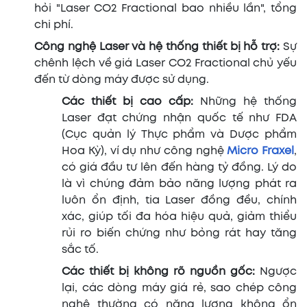
hỏi "Laser CO2 Fractional bao nhiều lần", tổng
chi phí.
Công nghệ Laser và hệ thống thiết bị hỗ trợ:
Sự
chênh lệch về giá Laser CO2 Fractional chủ yếu
đến từ dòng máy được sử dụng.
Các thiết bị cao cấp:
Những hệ thống
Laser đạt chứng nhận quốc tế như FDA
(Cục quản lý Thực phẩm và Dược phẩm
Hoa Kỳ), ví dụ như công nghệ
Micro Fraxel
,
có giá đầu tư lên đến hàng tỷ đồng. Lý do
là vì chúng đảm bảo năng lượng phát ra
luôn ổn định, tia Laser đồng đều, chính
xác, giúp tối đa hóa hiệu quả, giảm thiểu
rủi ro biến chứng như bỏng rát hay tăng
sắc tố.
Các thiết bị không rõ nguồn gốc:
Ngược
lại, các dòng máy giá rẻ, sao chép công
nghệ thường có năng lượng không ổn