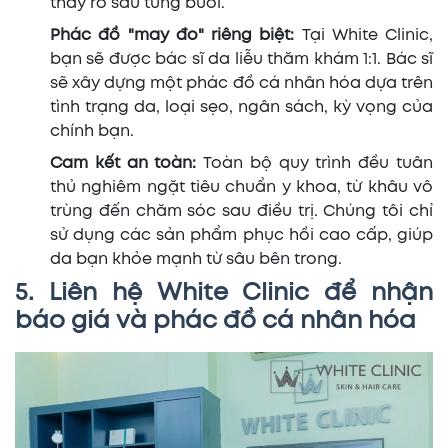
thấy rõ sau từng buổi.
Phác đồ "may đo" riêng biệt:
Tại White Clinic,
bạn sẽ được bác sĩ da liễu thăm khám 1:1. Bác sĩ
sẽ xây dựng một phác đồ cá nhân hóa dựa trên
tình trạng da, loại sẹo, ngân sách, kỳ vọng của
chính bạn.
Cam kết an toàn:
Toàn bộ quy trình đều tuân
thủ nghiêm ngặt tiêu chuẩn y khoa, từ khâu vô
trùng đến chăm sóc sau điều trị. Chúng tôi chỉ
sử dụng các sản phẩm phục hồi cao cấp, giúp
da bạn khỏe mạnh từ sâu bên trong.
5. Liên hệ White Clinic để nhận
báo giá và phác đồ cá nhân hóa