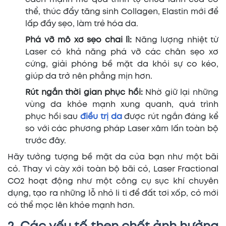
thể, thúc đẩy tăng sinh Collagen, Elastin mới để
lấp đầy sẹo, làm trẻ hóa da.
Phá vỡ mô xơ sẹo chai lì:
Năng lượng nhiệt từ
Laser có khả năng phá vỡ các chân sẹo xơ
cứng, giải phóng bề mặt da khỏi sự co kéo,
giúp da trở nên phẳng mịn hơn.
Rút ngắn thời gian phục hồi:
Nhờ giữ lại những
vùng da khỏe mạnh xung quanh, quá trình
phục hồi sau
điều trị da
được rút ngắn đáng kể
so với các phương pháp Laser xâm lấn toàn bộ
trước đây.
Hãy tưởng tượng bề mặt da của bạn như một bãi
cỏ. Thay vì cày xới toàn bộ bãi cỏ, Laser Fractional
CO2 hoạt động như một công cụ sục khí chuyên
dụng, tạo ra những lỗ nhỏ li ti để đất tơi xốp, cỏ mới
có thể mọc lên khỏe mạnh hơn.