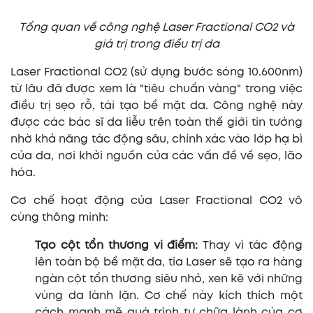
Tổng quan về công nghệ Laser Fractional CO2 và
giá trị trong điều trị da
Laser Fractional CO2 (sử dụng bước sóng 10.600nm)
từ lâu đã được xem là "tiêu chuẩn vàng" trong việc
điều trị sẹo rỗ, tái tạo bề mặt da. Công nghệ này
được các bác sĩ da liễu trên toàn thế giới tin tưởng
nhờ khả năng tác động sâu, chính xác vào lớp hạ bì
của da, nơi khởi nguồn của các vấn đề về sẹo, lão
hóa.
Cơ chế hoạt động của Laser Fractional CO2 vô
cùng thông minh:
Tạo cột tổn thương vi điểm:
Thay vì tác động
lên toàn bộ bề mặt da, tia Laser sẽ tạo ra hàng
ngàn cột tổn thương siêu nhỏ, xen kẽ với những
vùng da lành lặn. Cơ chế này kích thích một
cách mạnh mẽ quá trình tự chữa lành của cơ