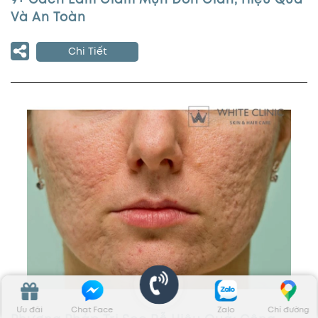
9+ Cách Làm Giảm Mụn Đơn Giản, Hiệu Quả
Và An Toàn
Chi Tiết
Ưu đãi
Chat Face
Zalo
Chỉ đường