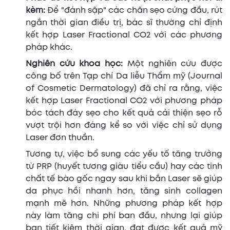
kèm:
Để "đánh sập" các chân sẹo cứng đầu, rút
ngắn thời gian điều trị, bác sĩ thường chỉ định
kết hợp Laser Fractional CO2 với các phương
pháp khác.
Nghiên cứu khoa học:
Một nghiên cứu được
công bố trên Tạp chí Da liễu Thẩm mỹ (Journal
of Cosmetic Dermatology) đã chỉ ra rằng, việc
kết hợp Laser Fractional CO2 với phương pháp
bóc tách đáy sẹo cho kết quả cải thiện sẹo rỗ
vượt trội hơn đáng kể so với việc chỉ sử dụng
Laser đơn thuần.
Tương tự, việc bổ sung các yếu tố tăng trưởng
từ PRP (huyết tương giàu tiểu cầu) hay các tinh
chất tế bào gốc ngay sau khi bắn Laser sẽ giúp
da phục hồi nhanh hơn, tăng sinh collagen
mạnh mẽ hơn. Những phương pháp kết hợp
này làm tăng chi phí ban đầu, nhưng lại giúp
bạn tiết kiệm thời gian, đạt được kết quả mỹ