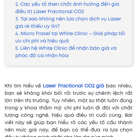
2. Các yếu tố then chốt ảnh hưởng đến giá
điều trị Laser Fractional CO2
3. Tại sao không nên lựa chọn dịch vụ Laser
giá rẻ thiếu uy tín?
4. Micro Fraxel tại White Clinic – Giải pháp tối
ưu chi phí và hiệu quả
5. Liên hệ White Clinic để nhận báo giá và
phác đồ cá nhân hóa
Khi tìm hiểu về
Laser Fractional CO2 giá
bao nhiêu,
bạn sẽ không khỏi bối rối trước sự chênh lệch rất
lớn trên thị trường. Tuy nhiên, một sự thật luôn đúng
trong y khoa thẩm mỹ: chi phí luôn đi đôi với chất
lượng công nghệ, hiệu quả điều trị cuối cùng. Bài
viết này sẽ giúp bạn hiểu rõ các yếu tố cấu thành
nên mức giá này, để bạn có thể đưa ra lựa chọn