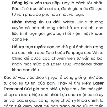
Đăng ký tư vấn trực tiếp:
Đây là cách tốt nhất.
Bác sĩ sẽ trực tiếp soi da, đánh giá mức độ sẹo,
tư vấn phác đồ phù hợp nhất với bạn.
Nhận thông tin ưu đãi:
White Clinic thường
xuyên có các chương trình hỗ trợ chi phí cho
liệu trình trọn gói, giúp bạn tiết kiệm một khoản
đáng kể.
Hỗ trợ trực tuyến:
Bạn có thể gửi ảnh tình trạng
da của mình qua Zalo hoặc Fanpage của White
Clinic để được các chuyên viên tư vấn sơ bộ,
nhận một mức giá Laser CO2 Fractional tham
khảo ban đầu.
Đầu tư vào việc điều trị sẹo rỗ cũng giống như đầu
tư cho sự tự tin của bạn. Thay vì tìm kiếm
Laser
Fractional CO2 giá
bao nhiêu, hãy tìm kiếm một giải
pháp an toàn, hiệu quả nhất. Lựa chọn một cơ sở uy
tín với bác sĩ giỏi, công nghệ chuẩn y khoa chính là
cách tiết kiệm nhất để bạn tránh được rủi ro "tiền