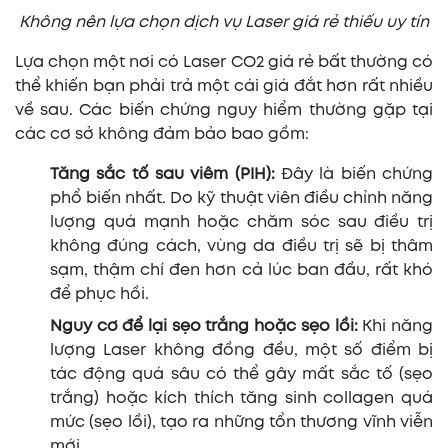
Không nên lựa chọn dịch vụ Laser giá rẻ thiếu uy tín
Lựa chọn một nơi có Laser CO2 giá rẻ bất thường có
thể khiến bạn phải trả một cái giá đắt hơn rất nhiều
về sau. Các biến chứng nguy hiểm thường gặp tại
các cơ sở không đảm bảo bao gồm:
Tăng sắc tố sau viêm (PIH):
Đây là biến chứng
phổ biến nhất. Do kỹ thuật viên điều chỉnh năng
lượng quá mạnh hoặc chăm sóc sau điều trị
không đúng cách, vùng da điều trị sẽ bị thâm
sạm, thậm chí đen hơn cả lúc ban đầu, rất khó
để phục hồi.
Nguy cơ để lại sẹo trắng hoặc sẹo lồi:
Khi năng
lượng Laser không đồng đều, một số điểm bị
tác động quá sâu có thể gây mất sắc tố (sẹo
trắng) hoặc kích thích tăng sinh collagen quá
mức (sẹo lồi), tạo ra những tổn thương vĩnh viễn
mới.