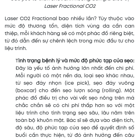
Laser Fractional CO2
Laser CO2 Fractional bao nhiều lần? Tùy thuộc vào
mức độ thương tổn, diện tích vùng da cần can
thiệp, mỗi khách hàng sẽ có một phác đồ riêng biệt,
từ đó dẫn đến sự chênh lệch trong mức đầu tư cho
liệu trình.
T
ình trạng bệnh lý và mức độ phức tạp của sẹo:
Đây là yếu tố ảnh hưởng lớn nhất đến chi phí.
Mỗi người có một nền da, loại sẹo khác nhau,
từ sẹo đáy nhọn (ice pick), sẹo đáy vuông
(boxcar) cho đến sẹo lượn sóng (rolling). Một
phác đồ điều trị cho vài vết sẹo nông trên má
chắc chắn sẽ có chi phí thấp hơn so với một
liệu trình cho tình trạng sẹo sâu, lâu năm trên
toàn bộ khuôn mặt. Bác sĩ sẽ dựa vào diện tích,
độ sâu, độ phức tạp của sẹo để quyết định số
buổi cần thực hiện, từ đó ảnh hưởng đến câu