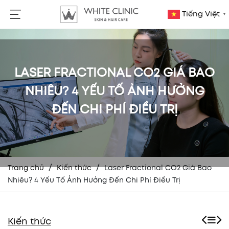
Tiếng Việt
▼
LASER FRACTIONAL CO2 GIÁ BAO
NHIÊU? 4 YẾU TỐ ẢNH HƯỞNG
ĐẾN CHI PHÍ ĐIỀU TRỊ
/
/
Trang chủ
Kiến thức
Laser Fractional CO2 Giá Bao
Nhiêu? 4 Yếu Tố Ảnh Hưởng Đến Chi Phí Điều Trị
Kiến thức