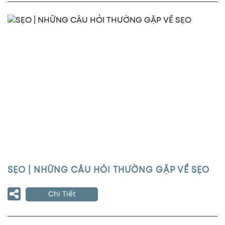
SẸO | NHỮNG CÂU HỎI THƯỜNG GẶP VỀ SẸO
Chi Tiết