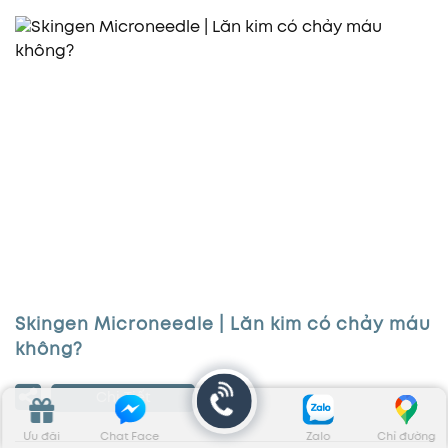
Skingen Microneedle | Lăn kim có chảy máu
không?
Chi Tiết
Ưu đãi
Chat Face
Zalo
Chỉ đường