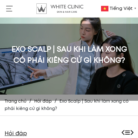
Tiếng Việt
▼
EXO SCALP | SAU KHI LÀM XONG
CÓ PHẢI KIÊNG CỬ GÌ KHÔNG?
/
/
Trang chủ
Hỏi đáp
Exo Scalp | Sau khi làm xong có
phải kiêng cử gì không?
Hỏi đáp