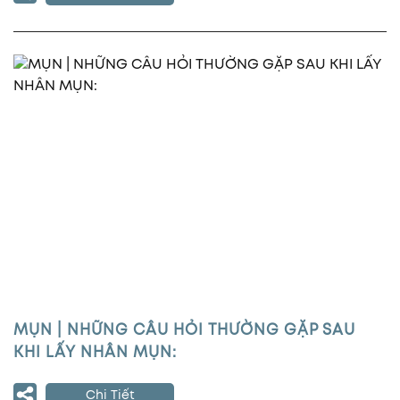
MỤN | NHỮNG CÂU HỎI THƯỜNG GẶP SAU
KHI LẤY NHÂN MỤN:
Chi Tiết