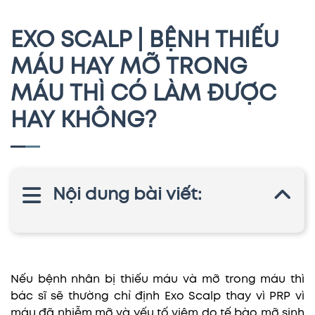
EXO SCALP | BỆNH THIẾU
MÁU HAY MỠ TRONG
MÁU THÌ CÓ LÀM ĐƯỢC
HAY KHÔNG?
Nội dung bài viết:
Nếu bệnh nhân bị thiếu máu và mỡ trong máu thì
bác sĩ sẽ thường chỉ định Exo Scalp thay vì PRP vì
máu đã nhiễm mỡ và yếu tố viêm do tế bào mỡ sinh