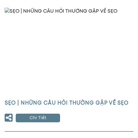
SẸO | NHỮNG CÂU HỎI THƯỜNG GẶP VỀ SẸO
Chi Tiết