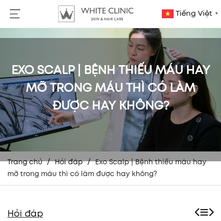
Tiếng Việt
▼
EXO SCALP | BỆNH THIẾU MÁU HAY
MỠ TRONG MÁU THÌ CÓ LÀM
ĐƯỢC HAY KHÔNG?
/
/
Trang chủ
Hỏi đáp
Exo Scalp | Bệnh thiếu máu hay
mỡ trong máu thì có làm được hay không?
Hỏi đáp