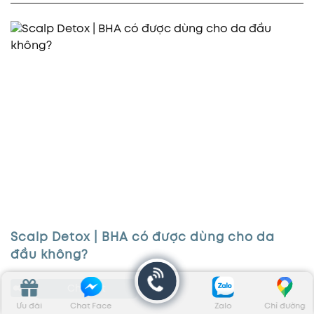
Scalp Detox | BHA có được dùng cho da
đầu không?
Chi Tiết
Ưu đãi
Chat Face
Zalo
Chỉ đường